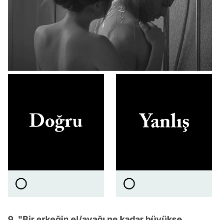
9. "Bir erkeğin el/ayağı ne kadar büyükse,