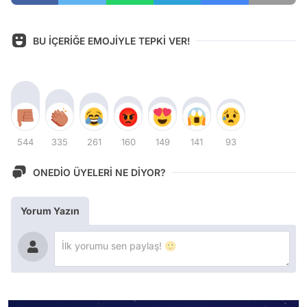
BU İÇERİĞE EMOJİYLE TEPKİ VER!
544
335
261
160
149
141
93
ONEDİO ÜYELERİ NE DİYOR?
Yorum Yazın