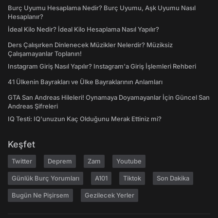
Burç Uyumu Hesaplama Nedir? Burç Uyumu, Aşk Uyumu Nasıl
Hesaplanır?
İdeal Kilo Nedir? İdeal Kilo Hesaplama Nasıl Yapılır?
Ders Çalışırken Dinlenecek Müzikler Nelerdir? Müziksiz
Çalışamayanlar Toplanın!
Instagram Giriş Nasıl Yapılır? Instagram'a Giriş İşlemleri Rehberi
41 Ülkenin Bayrakları ve Ülke Bayraklarının Anlamları
GTA San Andreas Hileleri! Oynamaya Doyamayanlar İçin Güncel San
Andreas Şifreleri
IQ Testi: IQ'unuzun Kaç Olduğunu Merak Ettiniz mi?
Keşfet
Twitter
Deprem
Zam
Youtube
Günlük Burç Yorumları
A101
Tiktok
Son Dakika
Bugün Ne Pişirsem
Gezilecek Yerler