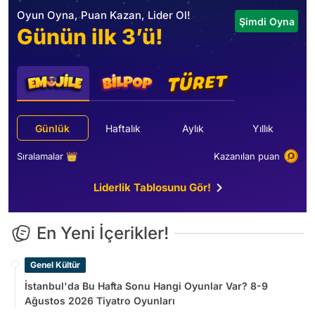
Oyun Oyna, Puan Kazan, Lider Ol!
Şimdi Oyna
Günün ilk 3’ü!
Günlük
Haftalık
Aylık
Yıllık
Sıralamalar 👑
Kazanılan puan
Liderlik Tablosunu Gör!
En Yeni İçerikler!
Genel Kültür
İstanbul'da Bu Hafta Sonu Hangi Oyunlar Var? 8-9
Ağustos 2026 Tiyatro Oyunları