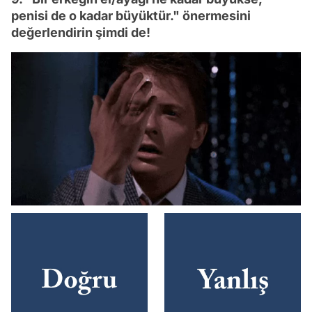
penisi de o kadar büyüktür." önermesini
değerlendirin şimdi de!