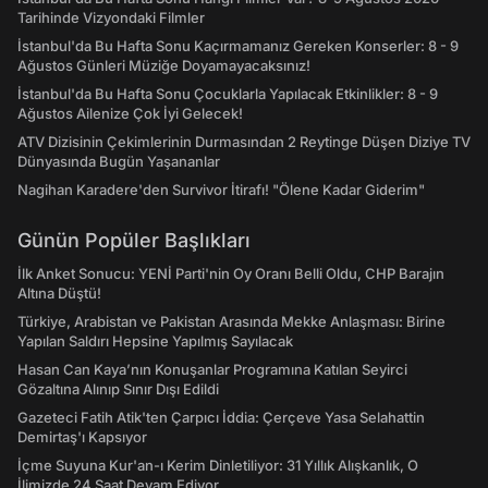
Tarihinde Vizyondaki Filmler
İstanbul'da Bu Hafta Sonu Kaçırmamanız Gereken Konserler: 8 - 9
Ağustos Günleri Müziğe Doyamayacaksınız!
İstanbul'da Bu Hafta Sonu Çocuklarla Yapılacak Etkinlikler: 8 - 9
Ağustos Ailenize Çok İyi Gelecek!
ATV Dizisinin Çekimlerinin Durmasından 2 Reytinge Düşen Diziye TV
Dünyasında Bugün Yaşananlar
Nagihan Karadere'den Survivor İtirafı! "Ölene Kadar Giderim"
Günün Popüler Başlıkları
İlk Anket Sonucu: YENİ Parti'nin Oy Oranı Belli Oldu, CHP Barajın
Altına Düştü!
Türkiye, Arabistan ve Pakistan Arasında Mekke Anlaşması: Birine
Yapılan Saldırı Hepsine Yapılmış Sayılacak
Hasan Can Kaya’nın Konuşanlar Programına Katılan Seyirci
Gözaltına Alınıp Sınır Dışı Edildi
Gazeteci Fatih Atik'ten Çarpıcı İddia: Çerçeve Yasa Selahattin
Demirtaş'ı Kapsıyor
İçme Suyuna Kur'an-ı Kerim Dinletiliyor: 31 Yıllık Alışkanlık, O
İlimizde 24 Saat Devam Ediyor