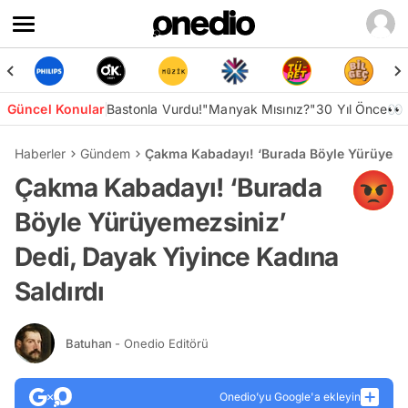
Güncel Konular
Bastonla Vurdu!
"Manyak Mısınız?"
30 Yıl Önce👀
Haberler
Gündem
Çakma Kabadayı! ‘Burada Böyle Yürüyemez
Çakma Kabadayı! ‘Burada
Böyle Yürüyemezsiniz’
Dedi, Dayak Yiyince Kadına
Saldırdı
Batuhan
- Onedio Editörü
Onedio’yu Google'a ekleyin