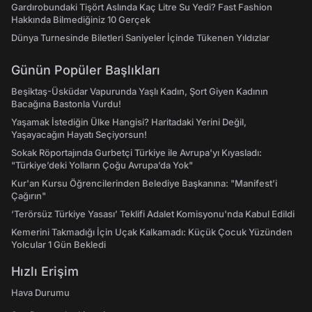
Gardırobundaki Tişört Aslında Kaç Litre Su Yedi? Fast Fashion
Hakkında Bilmediğiniz 10 Gerçek
Dünya Turnesinde Biletleri Saniyeler İçinde Tükenen Yıldızlar
Günün Popüler Başlıkları
Beşiktaş-Üsküdar Vapurunda Yaşlı Kadın, Şort Giyen Kadının
Bacağına Bastonla Vurdu!
Yaşamak İstediğin Ülke Hangisi? Haritadaki Yerini Değil,
Yaşayacağın Hayatı Seçiyorsun!
Sokak Röportajında Gurbetçi Türkiye ile Avrupa'yı Kıyasladı:
"Türkiye’deki Yolların Çoğu Avrupa’da Yok"
Kur'an Kursu Öğrencilerinden Belediye Başkanına: "Manifest’i
Çağırın"
‘Terörsüz Türkiye Yasası’ Teklifi Adalet Komisyonu'nda Kabul Edildi
Kemerini Takmadığı İçin Uçak Kalkamadı: Küçük Çocuk Yüzünden
Yolcular 1 Gün Bekledi
Hızlı Erişim
Hava Durumu