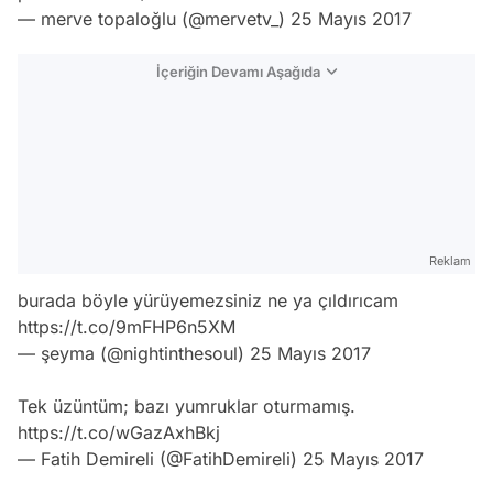
— merve topaloğlu (@mervetv_)
25 Mayıs 2017
İçeriğin Devamı Aşağıda
Reklam
burada böyle yürüyemezsiniz ne ya çıldırıcam
https://t.co/9mFHP6n5XM
— şeyma (@nightinthesoul)
25 Mayıs 2017
Tek üzüntüm; bazı yumruklar oturmamış.
https://t.co/wGazAxhBkj
— Fatih Demireli (@FatihDemireli)
25 Mayıs 2017