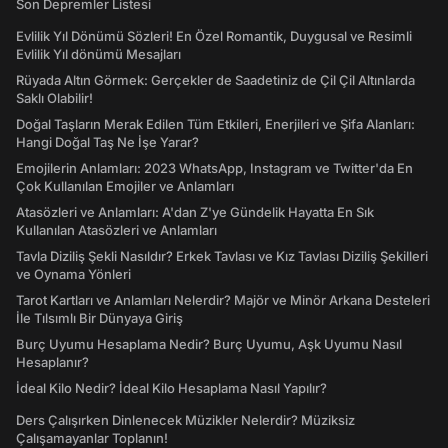
Son Depremler Listesi
Evlilik Yıl Dönümü Sözleri! En Özel Romantik, Duygusal ve Resimli
Evlilik Yıl dönümü Mesajları
Rüyada Altın Görmek: Gerçekler de Saadetiniz de Çil Çil Altınlarda
Saklı Olabilir!
Doğal Taşların Merak Edilen Tüm Etkileri, Enerjileri ve Şifa Alanları:
Hangi Doğal Taş Ne İşe Yarar?
Emojilerin Anlamları: 2023 WhatsApp, Instagram ve Twitter'da En
Çok Kullanılan Emojiler ve Anlamları
Atasözleri ve Anlamları: A'dan Z'ye Gündelik Hayatta En Sık
Kullanılan Atasözleri ve Anlamları
Tavla Diziliş Şekli Nasıldır? Erkek Tavlası ve Kız Tavlası Diziliş Şekilleri
ve Oynama Yönleri
Tarot Kartları ve Anlamları Nelerdir? Majör ve Minör Arkana Desteleri
İle Tılsımlı Bir Dünyaya Giriş
Burç Uyumu Hesaplama Nedir? Burç Uyumu, Aşk Uyumu Nasıl
Hesaplanır?
İdeal Kilo Nedir? İdeal Kilo Hesaplama Nasıl Yapılır?
Ders Çalışırken Dinlenecek Müzikler Nelerdir? Müziksiz
Çalışamayanlar Toplanın!