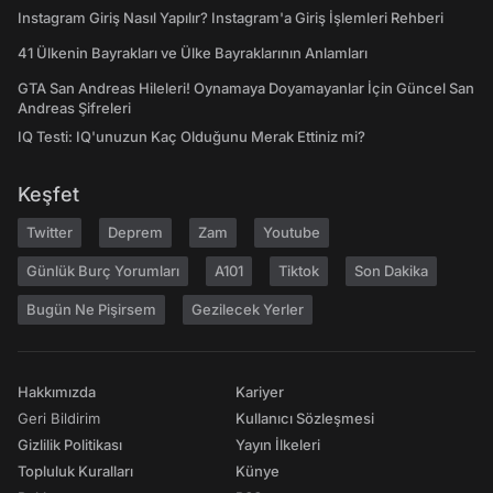
Instagram Giriş Nasıl Yapılır? Instagram'a Giriş İşlemleri Rehberi
41 Ülkenin Bayrakları ve Ülke Bayraklarının Anlamları
GTA San Andreas Hileleri! Oynamaya Doyamayanlar İçin Güncel San
Andreas Şifreleri
IQ Testi: IQ'unuzun Kaç Olduğunu Merak Ettiniz mi?
Keşfet
Twitter
Deprem
Zam
Youtube
Günlük Burç Yorumları
A101
Tiktok
Son Dakika
Bugün Ne Pişirsem
Gezilecek Yerler
Hakkımızda
Kariyer
Geri Bildirim
Kullanıcı Sözleşmesi
Gizlilik Politikası
Yayın İlkeleri
Topluluk Kuralları
Künye