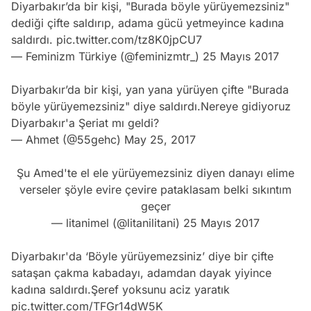
Diyarbakır’da bir kişi, "Burada böyle yürüyemezsiniz"
dediği çifte saldırıp, adama gücü yetmeyince kadına
saldırdı.
pic.twitter.com/tz8K0jpCU7
— Feminizm Türkiye (@feminizmtr_)
25 Mayıs 2017
Diyarbakır’da bir kişi, yan yana yürüyen çifte "Burada
böyle yürüyemezsiniz" diye saldırdı.Nereye gidiyoruz
Diyarbakır'a Şeriat mı geldi?
— Ahmet (@55gehc)
May 25, 2017
Şu Amed'te el ele yürüyemezsiniz diyen danayı elime
verseler şöyle evire çevire pataklasam belki sıkıntım
geçer
— litanimel (@litanilitani)
25 Mayıs 2017
Diyarbakır'da ‘Böyle yürüyemezsiniz’ diye bir çifte
sataşan çakma kabadayı, adamdan dayak yiyince
kadına saldırdı.Şeref yoksunu aciz yaratık
pic.twitter.com/TFGr14dW5K