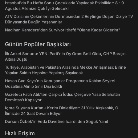
İstanbul'da Bu Hafta Sonu Çocuklarla Yapılacak Etkinlikler: 8 - 9
Ağustos Ailenize Çok İyi Gelecek!
ATV Dizisinin Çekimlerinin Durmasından 2 Reytinge Düşen Diziye TV
Dünyasında Bugün Yaşananlar
Nagihan Karadere'den Survivor İtirafı! "Ölene Kadar Giderim"
Günün Popüler Başlıkları
İlk Anket Sonucu: YENİ Parti'nin Oy Oranı Belli Oldu, CHP Barajın
Altına Düştü!
Türkiye, Arabistan ve Pakistan Arasında Mekke Anlaşması: Birine
Yapılan Saldırı Hepsine Yapılmış Sayılacak
Hasan Can Kaya’nın Konuşanlar Programına Katılan Seyirci
Gözaltına Alınıp Sınır Dışı Edildi
Gazeteci Fatih Atik'ten Çarpıcı İddia: Çerçeve Yasa Selahattin
Demirtaş'ı Kapsıyor
İçme Suyuna Kur'an-ı Kerim Dinletiliyor: 31 Yıllık Alışkanlık, O
İlimizde 24 Saat Devam Ediyor
Dursun Özbek'in Veda Davetine Icardi'den Soğuk Yanıt
Hızlı Erişim