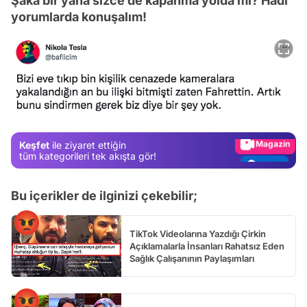
Şaka bir yana sizce de kapanma yolda mı? Hadi
yorumlarda konuşalım!
Video
Test
Gündem
Magazin
Keşfet
ile ziyaret ettiğin
Video
tüm kategorileri tek akışta gör!
Test
Bu içerikler de ilginizi çekebilir;
TikTok Videolarına Yazdığı Çirkin
Açıklamalarla İnsanları Rahatsız Eden
Sağlık Çalışanının Paylaşımları