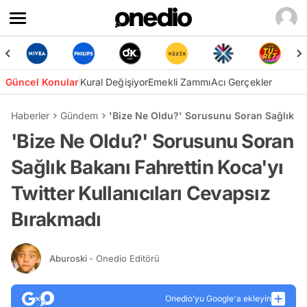
Güncel Konular
Kural Değişiyor
Emekli Zammı
Acı Gerçekler
Haberler
Gündem
'Bize Ne Oldu?' Sorusunu Soran Sağlık Bak
'Bize Ne Oldu?' Sorusunu Soran
Sağlık Bakanı Fahrettin Koca'yı
Twitter Kullanıcıları Cevapsız
Bırakmadı
Aburoski
- Onedio Editörü
Onedio’yu Google'a ekleyin