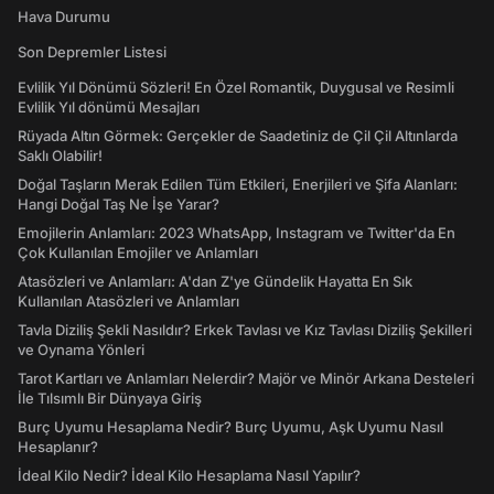
Hava Durumu
Son Depremler Listesi
Evlilik Yıl Dönümü Sözleri! En Özel Romantik, Duygusal ve Resimli
Evlilik Yıl dönümü Mesajları
Rüyada Altın Görmek: Gerçekler de Saadetiniz de Çil Çil Altınlarda
Saklı Olabilir!
Doğal Taşların Merak Edilen Tüm Etkileri, Enerjileri ve Şifa Alanları:
Hangi Doğal Taş Ne İşe Yarar?
Emojilerin Anlamları: 2023 WhatsApp, Instagram ve Twitter'da En
Çok Kullanılan Emojiler ve Anlamları
Atasözleri ve Anlamları: A'dan Z'ye Gündelik Hayatta En Sık
Kullanılan Atasözleri ve Anlamları
Tavla Diziliş Şekli Nasıldır? Erkek Tavlası ve Kız Tavlası Diziliş Şekilleri
ve Oynama Yönleri
Tarot Kartları ve Anlamları Nelerdir? Majör ve Minör Arkana Desteleri
İle Tılsımlı Bir Dünyaya Giriş
Burç Uyumu Hesaplama Nedir? Burç Uyumu, Aşk Uyumu Nasıl
Hesaplanır?
İdeal Kilo Nedir? İdeal Kilo Hesaplama Nasıl Yapılır?