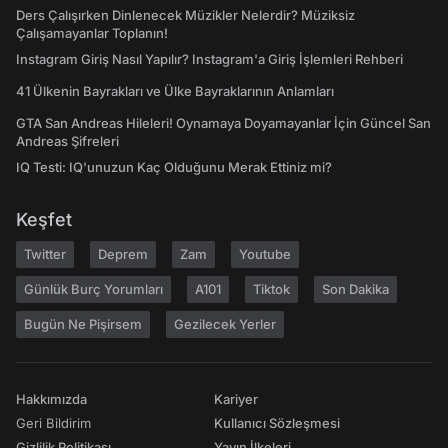
Ders Çalışırken Dinlenecek Müzikler Nelerdir? Müziksiz
Çalışamayanlar Toplanın!
Instagram Giriş Nasıl Yapılır? Instagram'a Giriş İşlemleri Rehberi
41 Ülkenin Bayrakları ve Ülke Bayraklarının Anlamları
GTA San Andreas Hileleri! Oynamaya Doyamayanlar İçin Güncel San
Andreas Şifreleri
IQ Testi: IQ'unuzun Kaç Olduğunu Merak Ettiniz mi?
Keşfet
Twitter
Deprem
Zam
Youtube
Günlük Burç Yorumları
A101
Tiktok
Son Dakika
Bugün Ne Pişirsem
Gezilecek Yerler
Hakkımızda
Kariyer
Geri Bildirim
Kullanıcı Sözleşmesi
Gizlilik Politikası
Yayın İlkeleri