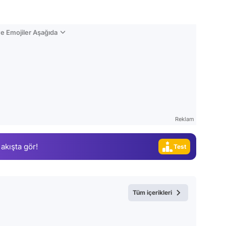
e Emojiler Aşağıda
Video
Test
Gündem
Magazin
Reklam
Video
 akışta gör!
Test
Tüm içerikleri