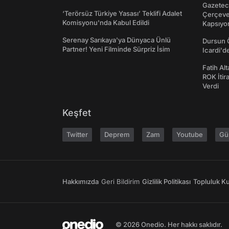
Gazeteci
‘Terörsüz Türkiye Yasası’ Teklifi Adalet
Çerçeve 
Komisyonu'nda Kabul Edildi
Kapsıyo
Serenay Sarıkaya'ya Dünyaca Ünlü
Dursun 
Partner! Yeni Filminde Sürpriz İsim
Icardi'd
Fatih Al
ROK İtir
Verdi
Keşfet
Twitter
Deprem
Zam
Youtube
Gü
Hakkımızda
Geri Bildirim
Gizlilik Politikası
Topluluk Kur
© 2026 Onedio. Her hakkı saklıdır.