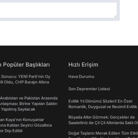
 Popüler Başlıkları
Hızlı Erişim
t Sonucu: YENİ Parti'nin Oy
Hava Durumu
lli Oldu, CHP Barajın Altına
Son Depremler Listesi
 Arabistan ve Pakistan Arasında
Evlilik Yıl Dönümü Sözleri! En Özel
laşması: Birine Yapılan Saldırı
Romantik, Duygusal ve Resimli Evlilik 
Yapılmış Sayılacak
dönümü Mesajları
Rüyada Altın Görmek: Gerçekler de
an Kaya’nın Konuşanlar
Saadetiniz de Çil Çil Altınlarda Saklı Ol
na Katılan Seyirci Gözaltına
nır Dışı Edildi
Doğal Taşların Merak Edilen Tüm Etkil