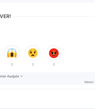
 VER!
0
0
0
mlar Aşağıda
Reklam