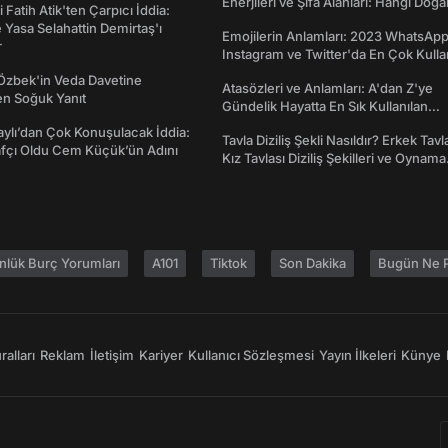
Enerjileri ve Şifa Alanları: Hangi Doğa
 Fatih Atik'ten Çarpıcı İddia:
Ne İşe Yarar?
Yasa Selahattin Demirtaş'ı
Emojilerin Anlamları: 2023 WhatsApp
r
Instagram ve Twitter'da En Çok Kulla
Emojiler ve Anlamları
Özbek'in Veda Davetine
Atasözleri ve Anlamları: A'dan Z'ye
en Soğuk Yanıt
Gündelik Hayatta En Sık Kullanılan
Atasözleri ve Anlamları
taylı’dan Çok Konuşulacak İddia:
Tavla Diziliş Şekli Nasıldır? Erkek Tavl
afçı Oldu Cem Küçük’ün Adını
Kız Tavlası Diziliş Şekilleri ve Oynama
Yönleri
nlük Burç Yorumları
A101
Tiktok
Son Dakika
Bugün Ne P
alları
Reklam
İletişim
Kariyer
Kullanıcı Sözleşmesi
Yayın İlkeleri
Künye