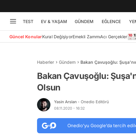
TEST
EV & YAŞAM
GÜNDEM
EĞLENCE
YE
Güncel Konular
Kural Değişiyor
Emekli Zammı
Acı Gerçekler
Haberler
Gündem
Bakan Çavuşoğlu: Şuşa'nın
Bakan Çavuşoğlu: Şuşa'nı
Olsun
Yasin Arslan
- Onedio Editörü
08.11.2020 - 16:32
Onedio’yu Google’da tercih edil