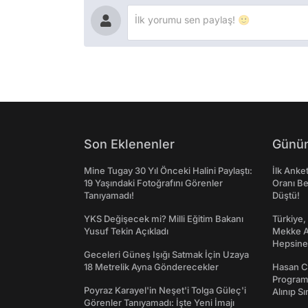
Son Eklenenler
Günün
Mine Tugay 30 Yıl Önceki Halini Paylaştı:
İlk Anke
19 Yaşındaki Fotoğrafını Görenler
Oranı Be
Tanıyamadı!
Düştü!
YKS Değişecek mi? Milli Eğitim Bakanı
Türkiye,
Yusuf Tekin Açıkladı
Mekke An
Hepsine 
Geceleri Güneş Işığı Satmak İçin Uzaya
18 Metrelik Ayna Gönderecekler
Hasan C
Programı
Poyraz Karayel'in Neşet'i Tolga Güleç'i
Alınıp Sı
Görenler Tanıyamadı: İşte Yeni İmajı