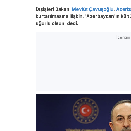
Dışişleri Bakanı
Mevlüt Çavuşoğlu
,
Azerb
kurtarılmasına ilişkin, 'Azerbaycan'ın kült
uğurlu olsun' dedi.
İçeriği