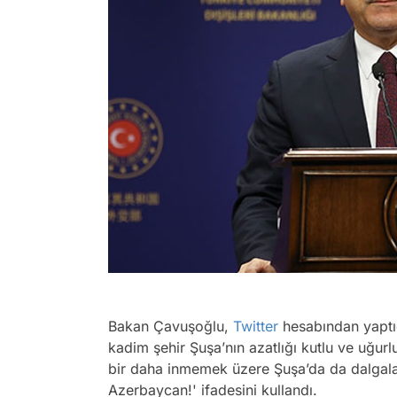
Bakan Çavuşoğlu,
Twitter
hesabından yaptığ
kadim şehir Şuşa’nın azatlığı kutlu ve uğu
bir daha inmemek üzere Şuşa’da da dalgala
Azerbaycan!' ifadesini kullandı.