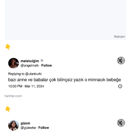
Reklam
👇
twitter.com
👇