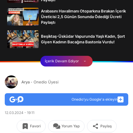
Arabasını Havalimanı Otoparkına Bırakan İçerik
Üreticisi 2,5 Günün Sonunda Ödediği Ücreti
Paylaştı
Beşiktaş-Üsküdar Vapurunda Yaşlı Kadın, Şort
Giyen Kadının Bacağına Bastonla Vurdu!
İçerik Devam Ediyor
Arya
- Onedio Üyesi
Onedio’yu Google'a ekleyin
12.03.2024 - 19:11
Favori
Yorum Yap
Paylaş