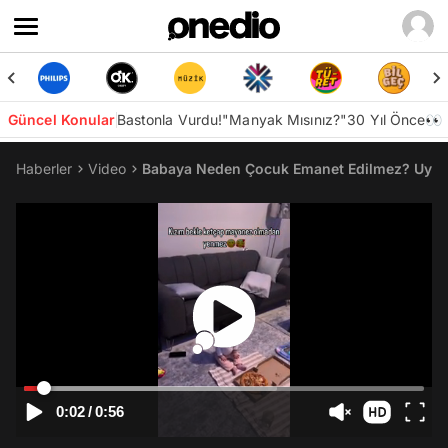
Güncel Konular
Bastonla Vurdu!
"Manyak Mısınız?"
30 Yıl Önce👀
Haberler
Video
Babaya Neden Çocuk Emanet Edilmez? Uyku
0:02
/
0:56