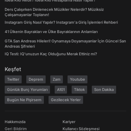
İdeal Kilo Nedir? İdeal Kilo Hesaplama Nasıl Yapılır?
Ders Çalışırken Dinlenecek Müzikler Nelerdir? Müziksiz
Çalışamayanlar Toplanın!
Instagram Giriş Nasıl Yapılır? Instagram'a Giriş İşlemleri Rehberi
41 Ülkenin Bayrakları ve Ülke Bayraklarının Anlamları
GTA San Andreas Hileleri! Oynamaya Doyamayanlar İçin Güncel San
Andreas Şifreleri
IQ Testi: IQ'unuzun Kaç Olduğunu Merak Ettiniz mi?
Keşfet
Twitter
Deprem
Zam
Youtube
Günlük Burç Yorumları
A101
Tiktok
Son Dakika
Bugün Ne Pişirsem
Gezilecek Yerler
Hakkımızda
Kariyer
Geri Bildirim
Kullanıcı Sözleşmesi