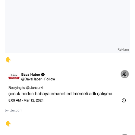
Reklam
👇
twitter.com
👇