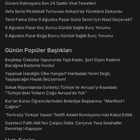
Güveni Kalmayana Son 24 Saatin Viral Tweetleri
Vefa Serisi Pickleball Turnuvası Ankara'da Yüreklere Dokundu
Tarot Falına Göre 9 Ağustos Pazar Günü Senin İçin Nasıl Geçecek?
9 Ağustos Pazar Koç Burcu Günlük Sağlık Burç Yorumu
9 Ağustos Pazar Boğa Burcu Günlük Sağlık Burç Yorumu
Günün Popüler Başlıkları
Beşiktaş-Üsküdar Vapurunda Yaşlı Kadın, Şort Giyen Kadının
Bacağına Bastonla Vurdu!
Yaşamak İstediğin Ülke Hangisi? Haritadaki Yerini Değil,
Yaşayacağın Hayatı Seçiyorsun!
Sokak Röportajında Gurbetçi Türkiye ile Avrupa'yı Kıyasladı:
"Türkiye’deki Yolların Çoğu Avrupa’da Yok"
Kur'an Kursu Öğrencilerinden Belediye Başkanına: "Manifest’i
Çağırın"
‘Terörsüz Türkiye Yasası’ Teklifi Adalet Komisyonu'nda Kabul Edildi
Gazeteci Fatih Atik'ten Çarpıcı İddia: Çerçeve Yasa Selahattin
Demirtaş'ı Kapsıyor