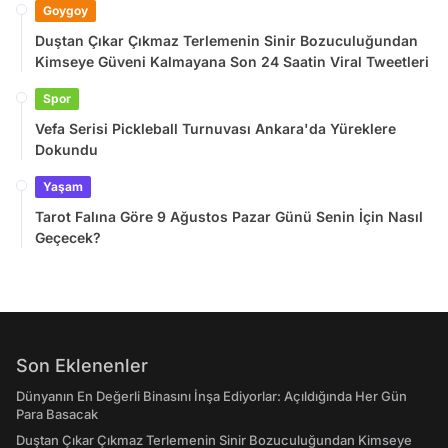
Goygoy
Duştan Çıkar Çıkmaz Terlemenin Sinir Bozuculuğundan
Kimseye Güveni Kalmayana Son 24 Saatin Viral Tweetleri
Spor
Vefa Serisi Pickleball Turnuvası Ankara'da Yüreklere
Dokundu
Yaşam
Tarot Falına Göre 9 Ağustos Pazar Günü Senin İçin Nasıl
Geçecek?
Son Eklenenler
Dünyanın En Değerli Binasını İnşa Ediyorlar: Açıldığında Her Gün
Para Basacak
Duştan Çıkar Çıkmaz Terlemenin Sinir Bozuculuğundan Kimseye