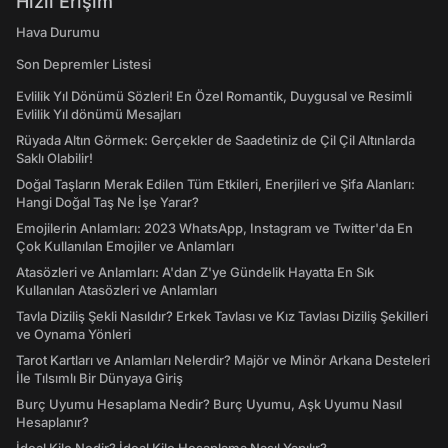
Hızlı Erişim
Hava Durumu
Son Depremler Listesi
Evlilik Yıl Dönümü Sözleri! En Özel Romantik, Duygusal ve Resimli
Evlilik Yıl dönümü Mesajları
Rüyada Altın Görmek: Gerçekler de Saadetiniz de Çil Çil Altınlarda
Saklı Olabilir!
Doğal Taşların Merak Edilen Tüm Etkileri, Enerjileri ve Şifa Alanları:
Hangi Doğal Taş Ne İşe Yarar?
Emojilerin Anlamları: 2023 WhatsApp, Instagram ve Twitter'da En
Çok Kullanılan Emojiler ve Anlamları
Atasözleri ve Anlamları: A'dan Z'ye Gündelik Hayatta En Sık
Kullanılan Atasözleri ve Anlamları
Tavla Diziliş Şekli Nasıldır? Erkek Tavlası ve Kız Tavlası Diziliş Şekilleri
ve Oynama Yönleri
Tarot Kartları ve Anlamları Nelerdir? Majör ve Minör Arkana Desteleri
İle Tılsımlı Bir Dünyaya Giriş
Burç Uyumu Hesaplama Nedir? Burç Uyumu, Aşk Uyumu Nasıl
Hesaplanır?