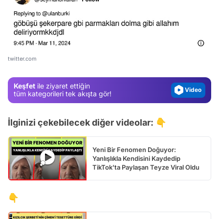
Video
Test
Gündem
Magazin
twitter.com
Video
Keşfet
ile ziyaret ettiğin
Test
tüm kategorileri tek akışta gör!
İlginizi çekebilecek diğer videolar: 👇
Yeni Bir Fenomen Doğuyor:
Yanlışlıkla Kendisini Kaydedip
TikTok'ta Paylaşan Teyze Viral Oldu
👇