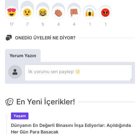
17
7
5
4
4
1
1
ONEDİO ÜYELERİ NE DİYOR?
Yorum Yazın
En Yeni İçerikler!
Yaşam
Dünyanın En Değerli Binasını İnşa Ediyorlar: Açıldığında
Her Gün Para Basacak