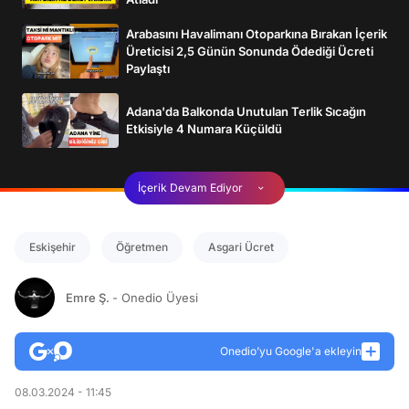
Arabasını Havalimanı Otoparkına Bırakan İçerik
Üreticisi 2,5 Günün Sonunda Ödediği Ücreti
Paylaştı
Adana'da Balkonda Unutulan Terlik Sıcağın
Etkisiyle 4 Numara Küçüldü
İçerik Devam Ediyor
Eskişehir
Öğretmen
Asgari Ücret
Emre Ş.
- Onedio Üyesi
Onedio’yu Google'a ekleyin
08.03.2024 - 11:45