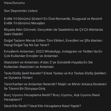
Hava Durumu
Son Depremler Listesi
Evlilik Yıl Dönümü Sözleri! En Özel Romantik, Duygusal ve Resimli
Evlilik Yıl dönümü Mesajları
Rüyada Altın Görmek: Gerçekler de Saadetiniz de Çil Çil Altınlarda
Saklı Olabilir!
Doğal Taşların Merak Edilen Tüm Etkileri, Enerjileri ve Şifa Alanları:
Hangi Doğal Taş Ne İşe Yarar?
Emojilerin Anlamları: 2023 WhatsApp, Instagram ve Twitter'da En
Çok Kullanılan Emojiler ve Anlamları
Atasözleri ve Anlamları: A'dan Z'ye Gündelik Hayatta En Sık
Kullanılan Atasözleri ve Anlamları
Tavla Diziliş Şekli Nasıldır? Erkek Tavlası ve Kız Tavlası Diziliş Şekilleri
ve Oynama Yönleri
Tarot Kartları ve Anlamları Nelerdir? Majör ve Minör Arkana Desteleri
İle Tılsımlı Bir Dünyaya Giriş
Burç Uyumu Hesaplama Nedir? Burç Uyumu, Aşk Uyumu Nasıl
Hesaplanır?
İdeal Kilo Nedir? İdeal Kilo Hesaplama Nasıl Yapılır?