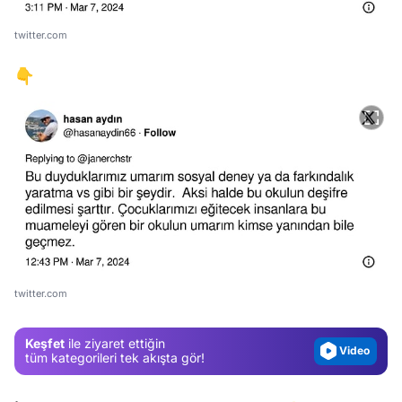
twitter.com
👇
Video
Test
Gündem
Magazin
twitter.com
Video
Keşfet
ile ziyaret ettiğin
Test
tüm kategorileri tek akışta gör!