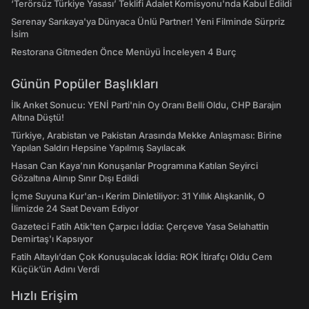
‘Terörsüz Türkiye Yasası’ Teklifi Adalet Komisyonu'nda Kabul Edildi
Serenay Sarıkaya'ya Dünyaca Ünlü Partner! Yeni Filminde Sürpriz
İsim
Restorana Gitmeden Önce Menüyü İnceleyen 4 Burç
Günün Popüler Başlıkları
İlk Anket Sonucu: YENİ Parti'nin Oy Oranı Belli Oldu, CHP Barajın
Altına Düştü!
Türkiye, Arabistan ve Pakistan Arasında Mekke Anlaşması: Birine
Yapılan Saldırı Hepsine Yapılmış Sayılacak
Hasan Can Kaya’nın Konuşanlar Programına Katılan Seyirci
Gözaltına Alınıp Sınır Dışı Edildi
İçme Suyuna Kur'an-ı Kerim Dinletiliyor: 31 Yıllık Alışkanlık, O
İlimizde 24 Saat Devam Ediyor
Gazeteci Fatih Atik'ten Çarpıcı İddia: Çerçeve Yasa Selahattin
Demirtaş'ı Kapsıyor
Fatih Altaylı’dan Çok Konuşulacak İddia: ROK İtirafçı Oldu Cem
Küçük’ün Adını Verdi
Hızlı Erişim