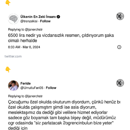
👇
twitter.com
👇