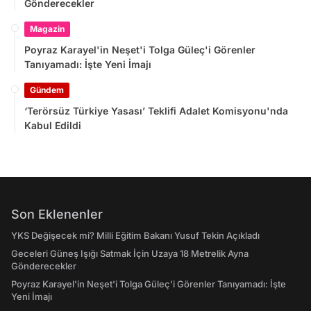
Gönderecekler
Magazin
Poyraz Karayel'in Neşet'i Tolga Güleç'i Görenler
Tanıyamadı: İşte Yeni İmajı
Gündem
‘Terörsüz Türkiye Yasası’ Teklifi Adalet Komisyonu'nda
Kabul Edildi
Son Eklenenler
YKS Değişecek mi? Milli Eğitim Bakanı Yusuf Tekin Açıkladı
Geceleri Güneş Işığı Satmak İçin Uzaya 18 Metrelik Ayna
Gönderecekler
Poyraz Karayel'in Neşet'i Tolga Güleç'i Görenler Tanıyamadı: İşte
Yeni İmajı