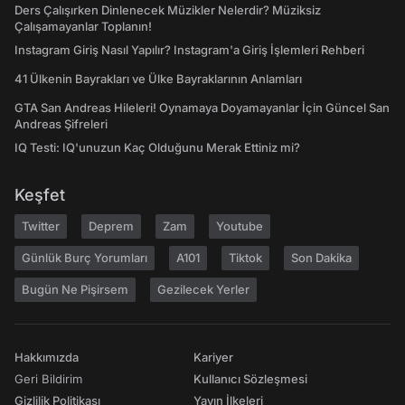
Ders Çalışırken Dinlenecek Müzikler Nelerdir? Müziksiz
Çalışamayanlar Toplanın!
Instagram Giriş Nasıl Yapılır? Instagram'a Giriş İşlemleri Rehberi
41 Ülkenin Bayrakları ve Ülke Bayraklarının Anlamları
GTA San Andreas Hileleri! Oynamaya Doyamayanlar İçin Güncel San
Andreas Şifreleri
IQ Testi: IQ'unuzun Kaç Olduğunu Merak Ettiniz mi?
Keşfet
Twitter
Deprem
Zam
Youtube
Günlük Burç Yorumları
A101
Tiktok
Son Dakika
Bugün Ne Pişirsem
Gezilecek Yerler
Hakkımızda
Kariyer
Geri Bildirim
Kullanıcı Sözleşmesi
Gizlilik Politikası
Yayın İlkeleri