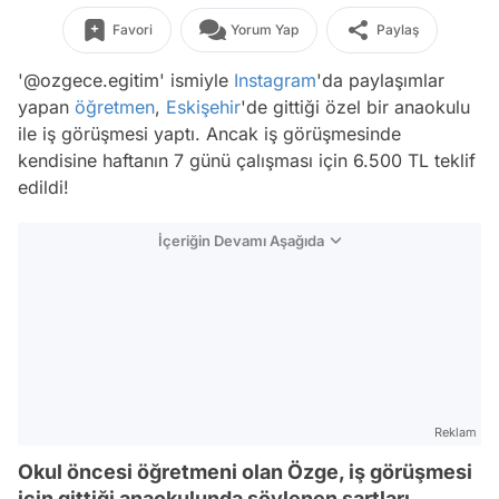
Favori
Yorum Yap
Paylaş
'@ozgece.egitim' ismiyle
Instagram
'da paylaşımlar
yapan
öğretmen
,
Eskişehir
'de gittiği özel bir anaokulu
ile iş görüşmesi yaptı. Ancak iş görüşmesinde
kendisine haftanın 7 günü çalışması için 6.500 TL teklif
edildi!
İçeriğin Devamı Aşağıda
Reklam
Okul öncesi öğretmeni olan Özge, iş görüşmesi
için gittiği anaokulunda söylenen şartları