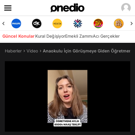
Güncel Konular
Kural Değişiyor
Emekli Zammı
Acı Gerçekler
Haberler
Video
Anaokulu İçin Görüşmeye Giden Öğretmene Haf
/