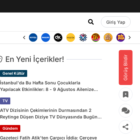
Giriş Yap
Görüş Bildir
En Yeni İçerikler!
Genel Kültür
İstanbul'da Bu Hafta Sonu Çocuklarla
Yapılacak Etkinlikler: 8 - 9 Ağustos Ailenize
Çok İyi Gelecek!
TV
ATV Dizisinin Çekimlerinin Durmasından 2
Reytinge Düşen Diziye TV Dünyasında Bugün
Yaşananlar
Gündem
Gazeteci Fatih Atik'ten Çarpıcı İddia: Çerçeve