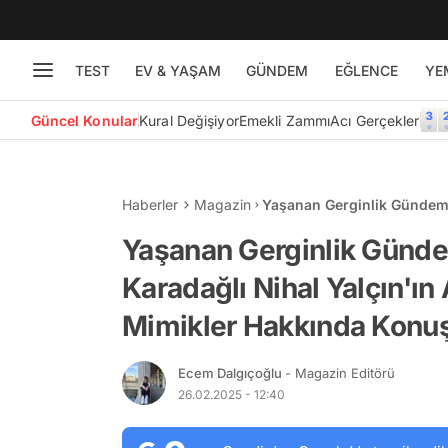
TEST
EV & YAŞAM
GÜNDEM
EĞLENCE
YE
Güncel Konular
Kural Değişiyor
Emekli Zammı
Acı Gerçekler
Haberler
Magazin
Yaşanan Gerginlik Gündem 
Yaptığı Mimikler Hakkında
Yaşanan Gerginlik Günd
Karadağlı Nihal Yalçın'ın
Mimikler Hakkında Konu
Ecem Dalgıçoğlu
- Magazin Editörü
26.02.2025 - 12:40