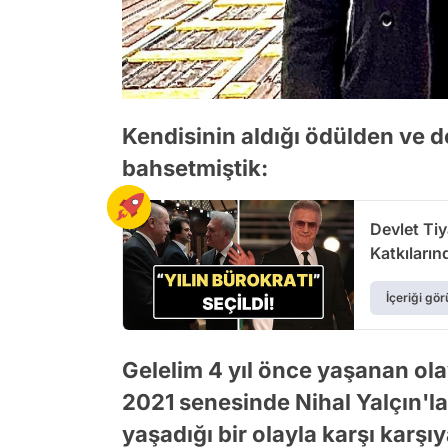
Kendisinin aldığı ödülden ve d
bahsetmiştik:
Devlet Ti
Katkıların
İçeriği gör
Gelelim 4 yıl önce yaşanan ola
2021 senesinde Nihal Yalçın'la
yaşadığı bir olayla karşı karşıy