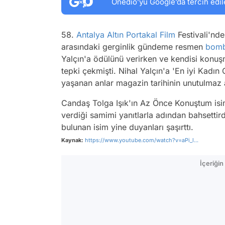
Onedio’yu Google’da tercih edil
58.
Antalya
Altın Portakal
Film
Festivali'nd
arasındaki gerginlik gündeme resmen
bom
Yalçın'a ödülünü verirken ve kendisi konuş
tepki çekmişti. Nihal Yalçın'a 'En iyi Kadı
yaşanan anlar magazin tarihinin unutulmaz an
Candaş Tolga Işık'ın Az Önce Konuştum isi
verdiği samimi yanıtlarla adından bahsettird
bulunan isim yine duyanları şaşırttı.
Kaynak:
https://www.youtube.com/watch?v=aPi_l...
İçeriği