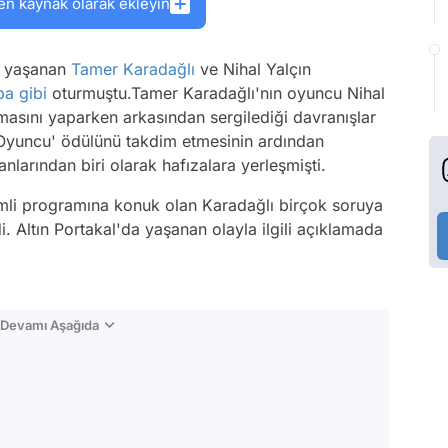
en kaynak olarak ekleyin
e yaşanan
Tamer Karadağlı
ve Nihal Yalçın
ba
gibi
oturmuştu.Tamer Karadağlı'nın oyuncu Nihal
masını yaparken arkasından sergilediği davranışlar
n Oyuncu' ödülünü takdim etmesinin ardından
larından biri olarak hafızalara yerleşmişti.
mli programına konuk olan Karadağlı birçok soruya
i. Altın Portakal'da yaşanan olayla ilgili açıklamada
n Devamı Aşağıda