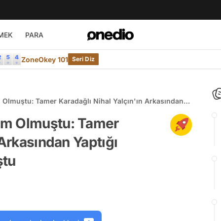
MEK
PARA
ZoneOkey 101
Seri Diz
Olmuştu: Tamer Karadağlı Nihal Yalçın'ın Arkasından
 Konuştu
em Olmuştu: Tamer
 Arkasından Yaptığı
ştu