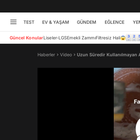
TEST
EV & YAŞAM
GÜNDEM
EĞLENCE
YE
Güncel Konular
Liseler-LGS
Emekli Zammı
Filtresiz Hali😱
Haberler
Video
Uzun Süredir Kullanılmayan 