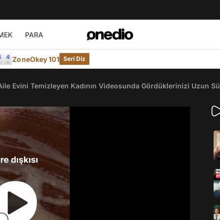
MEK
PARA
ZoneOkey 101
Seri Diz
Aile Evini Temizleyen Kadının Videosunda Gördüklerinizi Uzun S