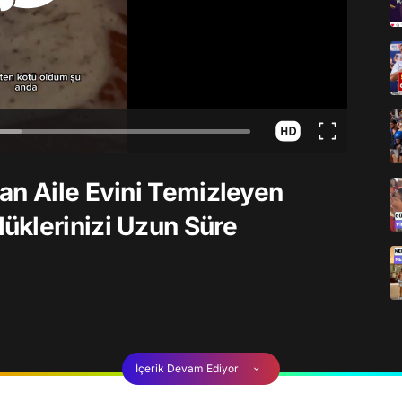
an Aile Evini Temizleyen
üklerinizi Uzun Süre
İçerik Devam Ediyor