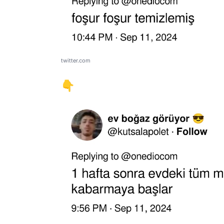
twitter.com
👇