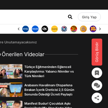
Giriş Yap
üre Unutamayacaksınız
Görüş Bildir
Önerilen Videolar
Türkçe Eğitmeninden Eğlenceli
Karşılaştırma: Yabancı Ninniler vs
Türk Ninnileri
Arabasını Havalimanı Otoparkına
Bırakan İçerik Üreticisi 2,5 Günün
Sonunda Ödediği Ücreti Paylaştı
Manifest Budur! Çocukluk Aşkı
Daniel Radcliffe Olan Kadın Yıllar