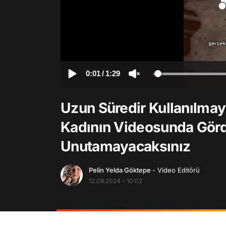
0:01
/
1:29
Uzun Süredir Kullanılmay
Kadının Videosunda Görd
Unutamayacaksınız
Pelin Yelda Göktepe
- Video Editörü
12.09.2024 - 10:02