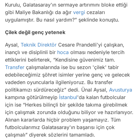
Kurulu, Galatasaray'ın sermaye artırımını bloke ettiği
gibi Maliye Bakanlığı da ağır
vergi
cezaları
uygulamıştır. Bu nasıl yardım?” şeklinde konuştu.
Çilek değil genç yetenek
Aysal,
Teknik Direktör
Cesare Prandelli'yi çalışkan,
inançlı ve disiplinli bir
hoca
olması nedeniyle tercih
ettiklerini belirterek, “Kendisine güvenimiz tam.
Transfer
çalışmalarında ise bu sezon 'çilek' tabir
edebileceğimiz şöhret isimler yerine genç ve gelecek
vadeden oyuncularla ilgileniyoruz. Bu transfer
politikamızı sürdüreceğiz” dedi. Ünal Aysal,
Avusturya
kampına götürülmeyip
İstanbul
'da kalan futbolcular
için ise “Herkes bilinçli bir şekilde takıma girebilmek
için çalışmak zorunda olduğunu biliyor ve hazırlanıyor.
Alınan kararlarda hiçbir problem yaşamayız. Tüm
futbolcularımız Galatasaray'ın başarısı için çok
çalışmalı” diyerek sözlerini tamamladı.