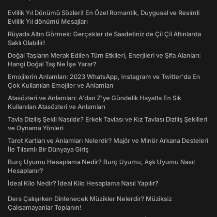
Evlilik Yıl Dönümü Sözleri! En Özel Romantik, Duygusal ve Resimli
Evlilik Yıl dönümü Mesajları
Rüyada Altın Görmek: Gerçekler de Saadetiniz de Çil Çil Altınlarda
Saklı Olabilir!
Doğal Taşların Merak Edilen Tüm Etkileri, Enerjileri ve Şifa Alanları:
Hangi Doğal Taş Ne İşe Yarar?
Emojilerin Anlamları: 2023 WhatsApp, Instagram ve Twitter'da En
Çok Kullanılan Emojiler ve Anlamları
Atasözleri ve Anlamları: A'dan Z'ye Gündelik Hayatta En Sık
Kullanılan Atasözleri ve Anlamları
Tavla Diziliş Şekli Nasıldır? Erkek Tavlası ve Kız Tavlası Diziliş Şekilleri
ve Oynama Yönleri
Tarot Kartları ve Anlamları Nelerdir? Majör ve Minör Arkana Desteleri
İle Tılsımlı Bir Dünyaya Giriş
Burç Uyumu Hesaplama Nedir? Burç Uyumu, Aşk Uyumu Nasıl
Hesaplanır?
İdeal Kilo Nedir? İdeal Kilo Hesaplama Nasıl Yapılır?
Ders Çalışırken Dinlenecek Müzikler Nelerdir? Müziksiz
Çalışamayanlar Toplanın!