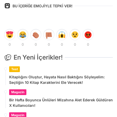
BU İÇERİĞE EMOJİYLE TEPKİ VER!
0
0
0
0
0
0
0
En Yeni İçerikler!
Test
Kitaplığını Oluştur, Hayata Nasıl Baktığını Söyleyelim:
Seçtiğin 10 Kitap Karakterini Ele Verecek!
Magazin
Bir Hafta Boyunca Ünlüleri Mizahına Alet Ederek Güldüren
X Kullanıcıları!
Magazin