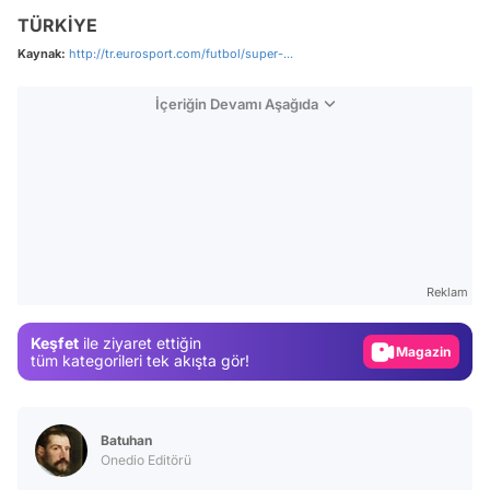
TÜRKİYE
Kaynak:
http://tr.eurosport.com/futbol/super-...
İçeriğin Devamı Aşağıda
Video
Test
Reklam
Gündem
Keşfet
ile ziyaret ettiğin
Magazin
tüm kategorileri tek akışta gör!
Video
Test
Batuhan
Onedio Editörü