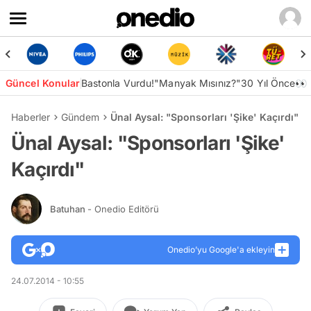
Güncel Konular
Bastonla Vurdu!
"Manyak Mısınız?"
30 Yıl Önce👀
Haberler
Gündem
Ünal Aysal: "Sponsorları 'Şike' Kaçırdı"
Ünal Aysal: "Sponsorları 'Şike'
Kaçırdı"
Batuhan
- Onedio Editörü
Onedio’yu Google'a ekleyin
24.07.2014 - 10:55