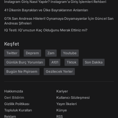
Instagram Giriş Nasıl Yapılır? Instagram'a Giriş İşlemleri Rehberi
41 Ülkenin Bayrakları ve Ülke Bayraklarının Anlamları
GTA San Andreas Hileleri! Oynamaya Doyamayanlar İçin Güncel San
Andreas Şifreleri
IQ Testi: IQ'unuzun Kaç Olduğunu Merak Ettiniz mi?
Keşfet
Twitter
Deprem
Zam
Youtube
Günlük Burç Yorumları
A101
Tiktok
Son Dakika
Bugün Ne Pişirsem
Gezilecek Yerler
Hakkımızda
Kariyer
Geri Bildirim
Kullanıcı Sözleşmesi
Gizlilik Politikası
Yayın İlkeleri
Topluluk Kuralları
Künye
Reklam
RSS