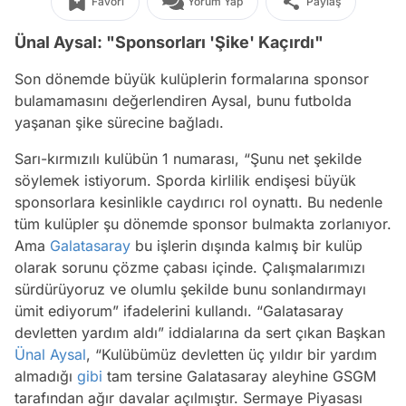
Favori
Yorum Yap
Paylaş
Ünal Aysal: "Sponsorları 'Şike' Kaçırdı"
Son dönemde büyük kulüplerin formalarına sponsor
bulamamasını değerlendiren Aysal, bunu futbolda
yaşanan şike sürecine bağladı.
Sarı-kırmızılı kulübün 1 numarası, “Şunu net şekilde
söylemek istiyorum. Sporda kirlilik endişesi büyük
sponsorlara kesinlikle caydırıcı rol oynattı. Bu nedenle
tüm kulüpler şu dönemde sponsor bulmakta zorlanıyor.
Ama
Galatasaray
bu işlerin dışında kalmış bir kulüp
olarak sorunu çözme çabası içinde. Çalışmalarımızı
sürdürüyoruz ve olumlu şekilde bunu sonlandırmayı
ümit ediyorum” ifadelerini kullandı. “Galatasaray
devletten yardım aldı” iddialarına da sert çıkan Başkan
Ünal Aysal
, “Kulübümüz devletten üç yıldır bir yardım
almadığı
gibi
tam tersine Galatasaray aleyhine GSGM
tarafından ağır davalar açılmıştır. Sermaye Piyasası