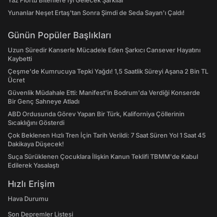
Yaz Flörtü Bitenlere İyi Gelecek Şarkılar
Yunanlar Neşet Ertaş'tan Sonra Şimdi de Seda Sayan'ı Çaldı!
Günün Popüler Başlıkları
Uzun Süredir Kanserle Mücadele Eden Şarkıcı Cansever Hayatını
Kaybetti
Çeşme'de Kumrucuya Tepki Yağdı! 1,5 Saatlik Süreyi Aşana 2 Bin TL
Ücret
Güvenlik Müdahale Etti: Manifest'in Bodrum'da Verdiği Konserde
Bir Genç Sahneye Atladı
ABD Ordusunda Görev Yapan Bir Türk, Kaliforniya Çöllerinin
Sıcaklığını Gösterdi
Çok Beklenen Hızlı Tren İçin Tarih Verildi: 7 Saat Süren Yol 1 Saat 45
Dakikaya Düşecek!
Suça Sürüklenen Çocuklara İlişkin Kanun Teklifi TBMM'de Kabul
Edilerek Yasalaştı
Hızlı Erişim
Hava Durumu
Son Depremler Listesi