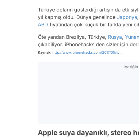
Türkiye doların gösterdiği artışın da etkisi
yıl kapmış oldu. Dünya genelinde
Japonya
ABD
fiyatından çok küçük bir farkla yeni ci
Öte yandan Brezilya, Türkiye,
Rusya
,
Yunan
çıkabiliyor. iPhonehacks'den sizler için derl
Kaynak:
http://www.iphonehacks.com/2017/05/ip...
İçeriği
Apple suya dayanıklı, stereo h