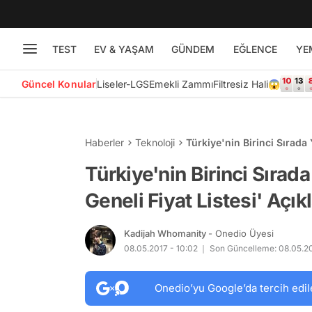
TEST
EV & YAŞAM
GÜNDEM
EĞLENCE
YE
Güncel Konular
Liseler-LGS
Emekli Zammı
Filtresiz Hali😱
Haberler
Teknoloji
Türkiye'nin Birinci Sırada 
Açıklandı!
Türkiye'nin Birinci Sırad
Geneli Fiyat Listesi' Açık
Kadijah Whomanity
- Onedio Üyesi
08.05.2017 - 10:02
Son Güncelleme: 08.05.20
Onedio’yu Google’da tercih edil