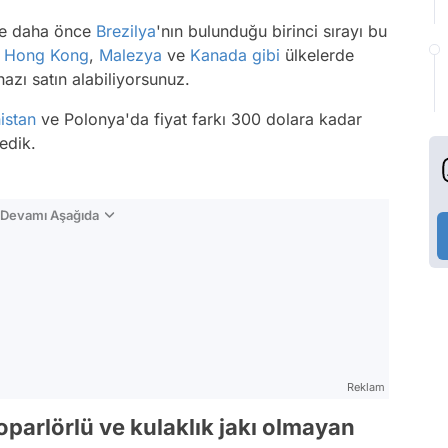
yle daha önce
Brezilya
'nın bulunduğu birinci sırayı bu
,
Hong Kong
,
Malezya
ve
Kanada
gibi
ülkelerde
hazı satın alabiliyorsunuz.
istan
ve Polonya'da fiyat farkı 300 dolara kadar
edik.
n Devamı Aşağıda
Reklam
oparlörlü ve kulaklık jakı olmayan