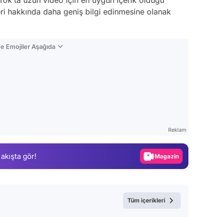
Tok’ta uzun video için en uygun içerik olduğu
leri hakkında daha geniş bilgi edinmesine olanak
e Emojiler Aşağıda
Video
Test
Reklam
Gündem
 akışta gör!
Magazin
Video
Test
Tüm içerikleri