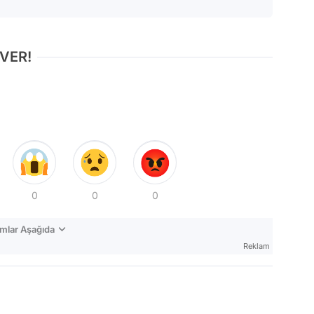
 VER!
0
0
0
mlar Aşağıda
Reklam