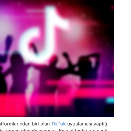
tformlarından biri olan
TikTok
uygulaması yaptığı
iş zaman olanağı sunuyor. Kısa videoları ve canlı