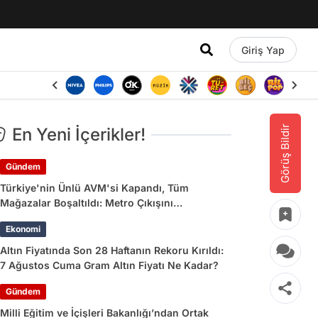
Giriş Yap
Görüş Bildir
En Yeni İçerikler!
Gündem
Türkiye'nin Ünlü AVM'si Kapandı, Tüm
Mağazalar Boşaltıldı: Metro Çıkışını
Kullananlara Uyarı Yapıldı
Ekonomi
Altın Fiyatında Son 28 Haftanın Rekoru Kırıldı:
7 Ağustos Cuma Gram Altın Fiyatı Ne Kadar?
Gündem
Milli Eğitim ve İçişleri Bakanlığı’ndan Ortak