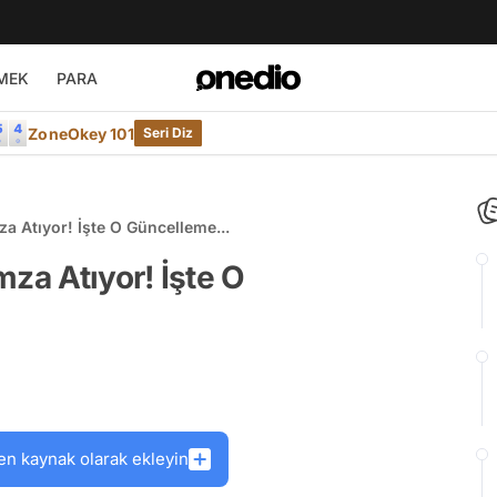
MEK
PARA
ZoneOkey 101
Seri Diz
a Atıyor! İşte O Güncelleme...
za Atıyor! İşte O
en kaynak olarak ekleyin