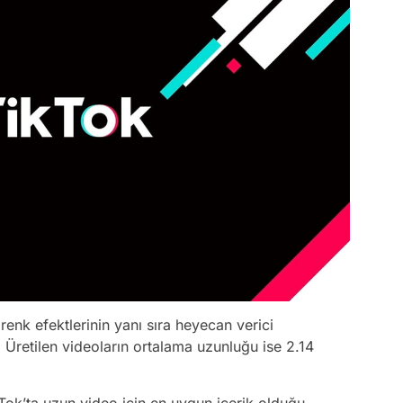
 renk efektlerinin yanı sıra heyecan verici
. Üretilen videoların ortalama uzunluğu ise 2.14