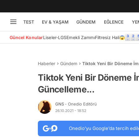
TEST
EV & YAŞAM
GÜNDEM
EĞLENCE
YE
Güncel Konular
Liseler-LGS
Emekli Zammı
Filtresiz Hali😱
Haberler
Gündem
Tiktok Yeni Bir Döneme İmz
Tiktok Yeni Bir Döneme İm
Güncelleme...
GNS
- Onedio Editörü
26.10.2021 - 18:52
Onedio’yu Google’da tercih edil