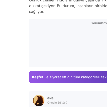
Günlük çekilen vidoların dünya çapında Tik
dikkat çekiyor. Bu durum, insanların birbir
sağlıyor.
Yorumlar v
Keşfet
ile ziyaret ettiğin
tüm kategorileri tek
GNS
Onedio Editörü