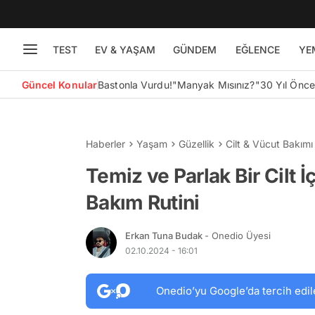
TEST
EV & YAŞAM
GÜNDEM
EĞLENCE
YE
Güncel Konular
Bastonla Vurdu!
"Manyak Mısınız?"
30 Yıl Önc
Haberler
Yaşam
Güzellik
Cilt & Vücut Bakımı
Temiz ve Parlak Bir Cilt İ
Bakım Rutini
Erkan Tuna Budak
- Onedio Üyesi
02.10.2024 - 16:01
Onedio’yu Google’da tercih edil