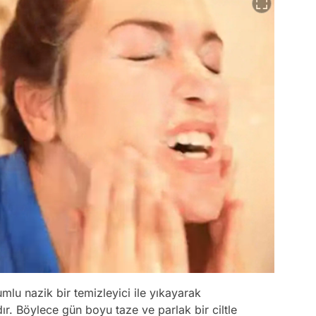
mlu nazik bir temizleyici ile yıkayarak
ır. Böylece gün boyu taze ve parlak bir ciltle