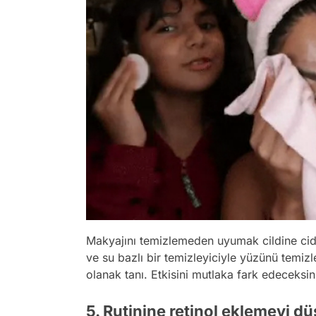
Makyajını temizlemeden uyumak cildine ciddi
ve su bazlı bir temizleyiciyle yüzünü temiz
olanak tanı. Etkisini mutlaka fark edeceksin
5. Rutinine retinol eklemeyi dü