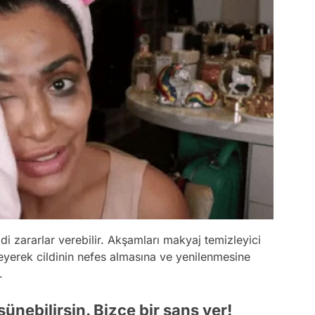
 zararlar verebilir. Akşamları makyaj temizleyici
leyerek cildinin nefes almasına ve yenilenmesine
.
şünebilirsin. Bizce bir şans ver!