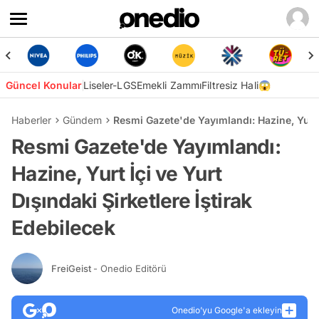
Güncel Konular
Liseler-LGS
Emekli Zammı
Filtresiz Hali😱
Haberler
Gündem
Resmi Gazete'de Yayımlandı: Hazine, Yurt İ
Resmi Gazete'de Yayımlandı:
Hazine, Yurt İçi ve Yurt
Dışındaki Şirketlere İştirak
Edebilecek
FreiGeist
- Onedio Editörü
Onedio’yu Google'a ekleyin