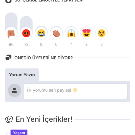
96
72
8
6
4
3
2
ONEDİO ÜYELERİ NE DİYOR?
Yorum Yazın
En Yeni İçerikler!
Yaşam