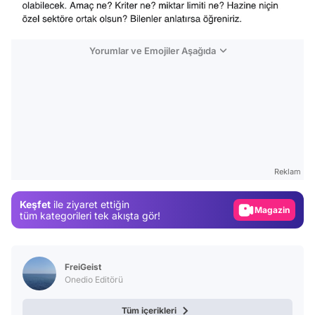
Yorumlar ve Emojiler Aşağıda
Video
Test
Reklam
Gündem
Keşfet
ile ziyaret ettiğin
Magazin
tüm kategorileri tek akışta gör!
Video
Test
FreiGeist
Onedio Editörü
Tüm içerikleri