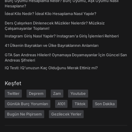
Burç Uyumu Hesaplama Nedir? Burç Uyumu, Aşk Uyumu Nasıl
Hesaplanır?
İdeal Kilo Nedir? İdeal Kilo Hesaplama Nasıl Yapılır?
Ders Çalışırken Dinlenecek Müzikler Nelerdir? Müziksiz
Çalışamayanlar Toplanın!
Instagram Giriş Nasıl Yapılır? Instagram'a Giriş İşlemleri Rehberi
41 Ülkenin Bayrakları ve Ülke Bayraklarının Anlamları
GTA San Andreas Hileleri! Oynamaya Doyamayanlar İçin Güncel San
Andreas Şifreleri
IQ Testi: IQ'unuzun Kaç Olduğunu Merak Ettiniz mi?
Keşfet
Twitter
Deprem
Zam
Youtube
Günlük Burç Yorumları
A101
Tiktok
Son Dakika
Bugün Ne Pişirsem
Gezilecek Yerler