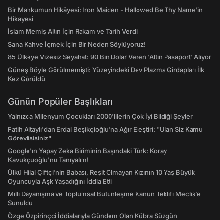
Bir Mahkumun Hikâyesi: Iron Maiden - Hallowed Be Thy Name'in
Hikayesi
İslam Memiş Altın İçin Rakam ve Tarih Verdi
Sana Kahve İçmek İçin Bir Neden Söylüyoruz!
85 Ülkeye Vizesiz Seyahat: 90 Bin Dolar Veren 'Altın Pasaport' Alıyor
Güneş Böyle Görülmemişti: Yüzeyindeki Dev Plazma Girdapları İlk
Kez Görüldü
Günün Popüler Başlıkları
Yalnızca Milenyum Çocukları 2000'lilerin Çok İyi Bildiği Şeyler
Fatih Altaylı'dan Erdal Beşikçioğlu'na Ağır Eleştiri: "Ulan Siz Kamu
Görevlisisiniz"
Google'ın Yapay Zeka Biriminin Başındaki Türk: Koray
Kavukçuoğlu'nu Tanıyalım!
Ülkü Hilal Çiftçi'nin Babası, Reşit Olmayan Kızının 10 Yaş Büyük
Oyuncuyla Aşk Yaşadığını İddia Etti
Milli Dayanışma ve Toplumsal Bütünleşme Kanun Teklifi Meclis’e
Sunuldu
Özge Özpirinçci İddialarıyla Gündem Olan Kübra Süzgün