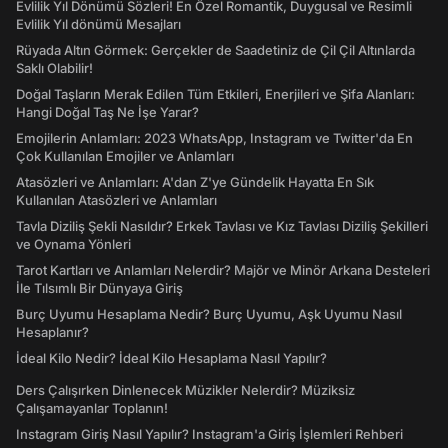
Evlilik Yıl Dönümü Sözleri! En Özel Romantik, Duygusal ve Resimli
Evlilik Yıl dönümü Mesajları
Rüyada Altın Görmek: Gerçekler de Saadetiniz de Çil Çil Altınlarda
Saklı Olabilir!
Doğal Taşların Merak Edilen Tüm Etkileri, Enerjileri ve Şifa Alanları:
Hangi Doğal Taş Ne İşe Yarar?
Emojilerin Anlamları: 2023 WhatsApp, Instagram ve Twitter'da En
Çok Kullanılan Emojiler ve Anlamları
Atasözleri ve Anlamları: A'dan Z'ye Gündelik Hayatta En Sık
Kullanılan Atasözleri ve Anlamları
Tavla Diziliş Şekli Nasıldır? Erkek Tavlası ve Kız Tavlası Diziliş Şekilleri
ve Oynama Yönleri
Tarot Kartları ve Anlamları Nelerdir? Majör ve Minör Arkana Desteleri
İle Tılsımlı Bir Dünyaya Giriş
Burç Uyumu Hesaplama Nedir? Burç Uyumu, Aşk Uyumu Nasıl
Hesaplanır?
İdeal Kilo Nedir? İdeal Kilo Hesaplama Nasıl Yapılır?
Ders Çalışırken Dinlenecek Müzikler Nelerdir? Müziksiz
Çalışamayanlar Toplanın!
Instagram Giriş Nasıl Yapılır? Instagram'a Giriş İşlemleri Rehberi