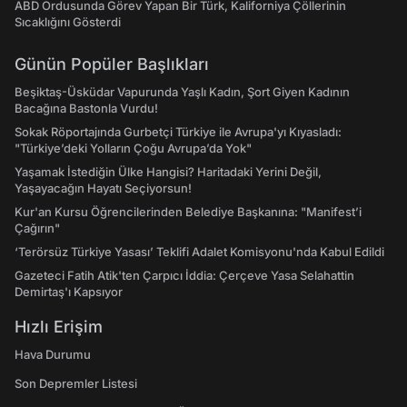
ABD Ordusunda Görev Yapan Bir Türk, Kaliforniya Çöllerinin
Sıcaklığını Gösterdi
Günün Popüler Başlıkları
Beşiktaş-Üsküdar Vapurunda Yaşlı Kadın, Şort Giyen Kadının
Bacağına Bastonla Vurdu!
Sokak Röportajında Gurbetçi Türkiye ile Avrupa'yı Kıyasladı:
"Türkiye’deki Yolların Çoğu Avrupa’da Yok"
Yaşamak İstediğin Ülke Hangisi? Haritadaki Yerini Değil,
Yaşayacağın Hayatı Seçiyorsun!
Kur'an Kursu Öğrencilerinden Belediye Başkanına: "Manifest’i
Çağırın"
‘Terörsüz Türkiye Yasası’ Teklifi Adalet Komisyonu'nda Kabul Edildi
Gazeteci Fatih Atik'ten Çarpıcı İddia: Çerçeve Yasa Selahattin
Demirtaş'ı Kapsıyor
Hızlı Erişim
Hava Durumu
Son Depremler Listesi