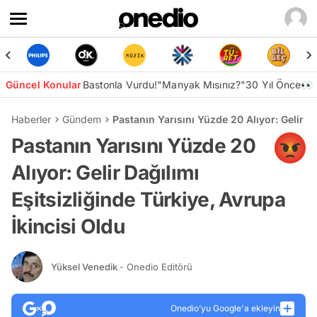
Güncel Konular
Bastonla Vurdu!
"Manyak Mısınız?"
30 Yıl Önce👀
Haberler
Gündem
Pastanın Yarısını Yüzde 20 Alıyor: Gelir Da
Pastanın Yarısını Yüzde 20
Alıyor: Gelir Dağılımı
Eşitsizliğinde Türkiye, Avrupa
İkincisi Oldu
Yüksel Venedik
- Onedio Editörü
Onedio’yu Google'a ekleyin