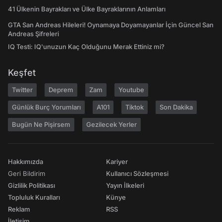
41 Ülkenin Bayrakları ve Ülke Bayraklarının Anlamları
GTA San Andreas Hileleri! Oynamaya Doyamayanlar İçin Güncel San
Andreas Şifreleri
IQ Testi: IQ'unuzun Kaç Olduğunu Merak Ettiniz mi?
Keşfet
Twitter
Deprem
Zam
Youtube
Günlük Burç Yorumları
A101
Tiktok
Son Dakika
Bugün Ne Pişirsem
Gezilecek Yerler
Hakkımızda
Kariyer
Geri Bildirim
Kullanıcı Sözleşmesi
Gizlilik Politikası
Yayın İlkeleri
Topluluk Kuralları
Künye
Reklam
RSS
İletişim