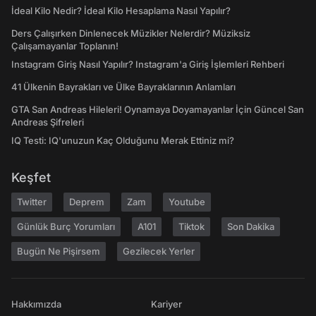
İdeal Kilo Nedir? İdeal Kilo Hesaplama Nasıl Yapılır?
Ders Çalışırken Dinlenecek Müzikler Nelerdir? Müziksiz
Çalışamayanlar Toplanın!
Instagram Giriş Nasıl Yapılır? Instagram'a Giriş İşlemleri Rehberi
41 Ülkenin Bayrakları ve Ülke Bayraklarının Anlamları
GTA San Andreas Hileleri! Oynamaya Doyamayanlar İçin Güncel San
Andreas Şifreleri
IQ Testi: IQ'unuzun Kaç Olduğunu Merak Ettiniz mi?
Keşfet
Twitter
Deprem
Zam
Youtube
Günlük Burç Yorumları
A101
Tiktok
Son Dakika
Bugün Ne Pişirsem
Gezilecek Yerler
Hakkımızda
Kariyer