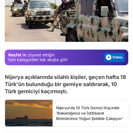
Video
Test
Gündem
Magazin
Keşfet
ile ziyaret ettiğin
Video
tüm kategorileri tek akışta gör!
Test
Nijerya açıklarında silahlı kişiler, geçen hafta 18
Türk'ün bulunduğu bir gemiye saldırarak, 10
Türk gemiciyi kaçırmıştı.
Nijerya'da 10 Türk Gemici Kaçırıldı:
'Bakanlığımız ve İstihbarat
Birimlerimiz Yoğun Şekilde Çalışıyor'