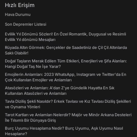
Hızlı Erişim
Hava Durumu
Son Depremler Listesi
Evlilik Yıl Dönümü Sözleri! En Özel Romantik, Duygusal ve Resimli
Evlilik Yıl dönümü Mesajları
Rüyada Altın Görmek: Gerçekler de Saadetiniz de Çil Çil Altınlarda
Saklı Olabilir!
Doğal Taşların Merak Edilen Tüm Etkileri, Enerjileri ve Şifa Alanları:
Hangi Doğal Taş Ne İşe Yarar?
Emojilerin Anlamları: 2023 WhatsApp, Instagram ve Twitter'da En
Çok Kullanılan Emojiler ve Anlamları
Atasözleri ve Anlamları: A'dan Z'ye Gündelik Hayatta En Sık
Kullanılan Atasözleri ve Anlamları
Tavla Diziliş Şekli Nasıldır? Erkek Tavlası ve Kız Tavlası Diziliş Şekilleri
ve Oynama Yönleri
Tarot Kartları ve Anlamları Nelerdir? Majör ve Minör Arkana Desteleri
İle Tılsımlı Bir Dünyaya Giriş
Burç Uyumu Hesaplama Nedir? Burç Uyumu, Aşk Uyumu Nasıl
Hesaplanır?