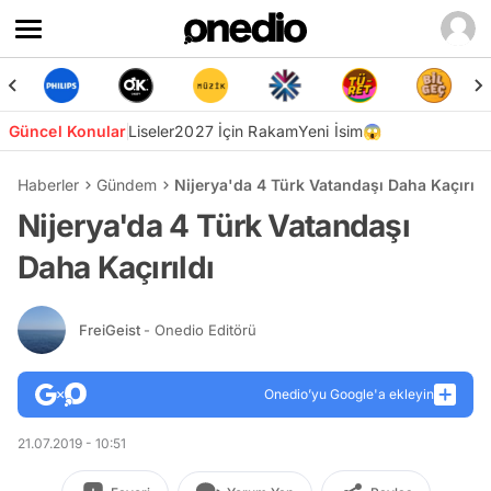
Güncel Konular
Liseler
2027 İçin Rakam
Yeni İsim😱
Haberler
Gündem
Nijerya'da 4 Türk Vatandaşı Daha Kaçırıld
Nijerya'da 4 Türk Vatandaşı
Daha Kaçırıldı
FreiGeist
- Onedio Editörü
Onedio’yu Google'a ekleyin
21.07.2019 - 10:51