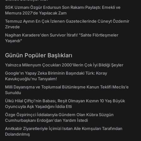
SGK Uzmanı Özgür Erdursun Son Rakamı Paylaştı: Emekli ve
Memura 2027’de Yapılacak Zam
Temmuz Ayının En Çok İzlenen Gazetecilerinde Cüneyt Özdemir
Zirvede
Nagihan Karadere'den Survivor İtirafı! "Sahte Flörtleşmeler
Yaşandı"
Günün Popüler Başlıkları
Yalnızca Milenyum Çocukları 2000'lilerin Çok İyi Bildiği Şeyler
Google'ın Yapay Zeka Biriminin Başındaki Türk: Koray
Kavukçuoğlu'nu Tanıyalım!
Milli Dayanışma ve Toplumsal Bütünleşme Kanun Teklifi Meclis’e
Sunuldu
Ülkü Hilal Çiftçi'nin Babası, Reşit Olmayan Kızının 10 Yaş Büyük
Oyuncuyla Aşk Yaşadığını İddia Etti
Özge Özpirinçci İddialarıyla Gündem Olan Kübra Süzgün
Cumhurbaşkanı Erdoğan'dan Yardım İstedi
Anıtkabir Ziyaretleriyle İçimizi Isıtan Aile Komşuları Tarafından
Dolandırılmış