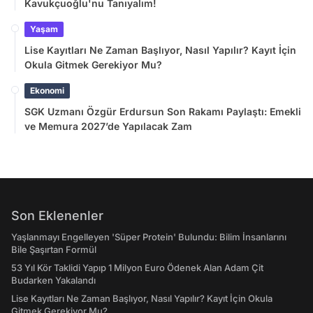
Kavukçuoğlu'nu Tanıyalım!
Yaşam
Lise Kayıtları Ne Zaman Başlıyor, Nasıl Yapılır? Kayıt İçin
Okula Gitmek Gerekiyor Mu?
Ekonomi
SGK Uzmanı Özgür Erdursun Son Rakamı Paylaştı: Emekli
ve Memura 2027’de Yapılacak Zam
Son Eklenenler
Yaşlanmayı Engelleyen 'Süper Protein' Bulundu: Bilim İnsanlarını
Bile Şaşırtan Formül
53 Yıl Kör Taklidi Yapıp 1 Milyon Euro Ödenek Alan Adam Çit
Budarken Yakalandı
Lise Kayıtları Ne Zaman Başlıyor, Nasıl Yapılır? Kayıt İçin Okula
Gitmek Gerekiyor Mu?