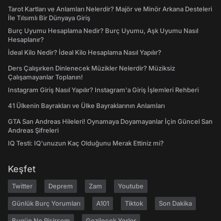
Tarot Kartları ve Anlamları Nelerdir? Majör ve Minör Arkana Desteleri
İle Tılsımlı Bir Dünyaya Giriş
Burç Uyumu Hesaplama Nedir? Burç Uyumu, Aşk Uyumu Nasıl
Hesaplanır?
İdeal Kilo Nedir? İdeal Kilo Hesaplama Nasıl Yapılır?
Ders Çalışırken Dinlenecek Müzikler Nelerdir? Müziksiz
Çalışamayanlar Toplanın!
Instagram Giriş Nasıl Yapılır? Instagram'a Giriş İşlemleri Rehberi
41 Ülkenin Bayrakları ve Ülke Bayraklarının Anlamları
GTA San Andreas Hileleri! Oynamaya Doyamayanlar İçin Güncel San
Andreas Şifreleri
IQ Testi: IQ'unuzun Kaç Olduğunu Merak Ettiniz mi?
Keşfet
Twitter
Deprem
Zam
Youtube
Günlük Burç Yorumları
A101
Tiktok
Son Dakika
Bugün Ne Pişirsem
Gezilecek Yerler