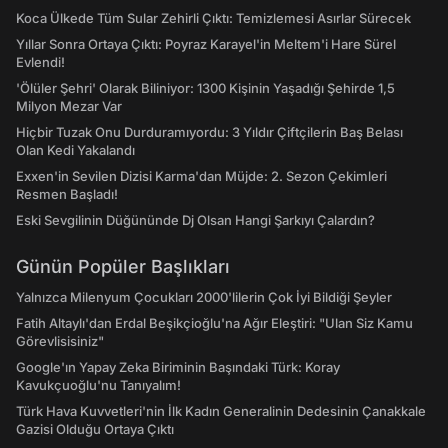
Koca Ülkede Tüm Sular Zehirli Çıktı: Temizlemesi Asırlar Sürecek
Yıllar Sonra Ortaya Çıktı: Poyraz Karayel'in Meltem'i Hare Sürel
Evlendi!
'Ölüler Şehri' Olarak Biliniyor: 1300 Kişinin Yaşadığı Şehirde 1,5
Milyon Mezar Var
Hiçbir Tuzak Onu Durduramıyordu: 3 Yıldır Çiftçilerin Baş Belası
Olan Kedi Yakalandı
Exxen'in Sevilen Dizisi Karma'dan Müjde: 2. Sezon Çekimleri
Resmen Başladı!
Eski Sevgilinin Düğününde Dj Olsan Hangi Şarkıyı Çalardın?
Günün Popüler Başlıkları
Yalnızca Milenyum Çocukları 2000'lilerin Çok İyi Bildiği Şeyler
Fatih Altaylı'dan Erdal Beşikçioğlu'na Ağır Eleştiri: "Ulan Siz Kamu
Görevlisisiniz"
Google'ın Yapay Zeka Biriminin Başındaki Türk: Koray
Kavukçuoğlu'nu Tanıyalım!
Türk Hava Kuvvetleri'nin İlk Kadın Generalinin Dedesinin Çanakkale
Gazisi Olduğu Ortaya Çıktı