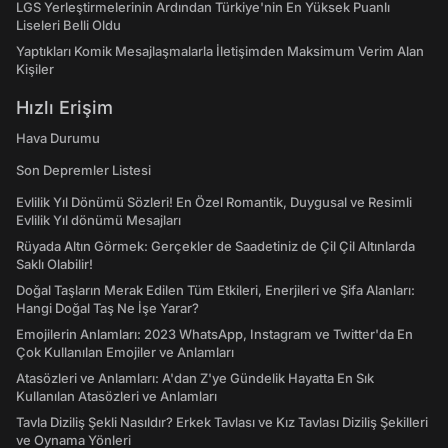
LGS Yerleştirmelerinin Ardından Türkiye'nin En Yüksek Puanlı
Liseleri Belli Oldu
Yaptıkları Komik Mesajlaşmalarla İletişimden Maksimum Verim Alan
Kişiler
Hızlı Erişim
Hava Durumu
Son Depremler Listesi
Evlilik Yıl Dönümü Sözleri! En Özel Romantik, Duygusal ve Resimli
Evlilik Yıl dönümü Mesajları
Rüyada Altın Görmek: Gerçekler de Saadetiniz de Çil Çil Altınlarda
Saklı Olabilir!
Doğal Taşların Merak Edilen Tüm Etkileri, Enerjileri ve Şifa Alanları:
Hangi Doğal Taş Ne İşe Yarar?
Emojilerin Anlamları: 2023 WhatsApp, Instagram ve Twitter'da En
Çok Kullanılan Emojiler ve Anlamları
Atasözleri ve Anlamları: A'dan Z'ye Gündelik Hayatta En Sık
Kullanılan Atasözleri ve Anlamları
Tavla Diziliş Şekli Nasıldır? Erkek Tavlası ve Kız Tavlası Diziliş Şekilleri
ve Oynama Yönleri