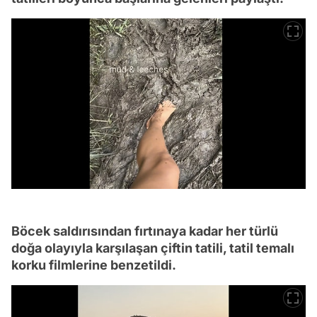
Böcek saldırısından fırtınaya kadar her türlü
doğa olayıyla karşılaşan çiftin tatili, tatil temalı
korku filmlerine benzetildi.