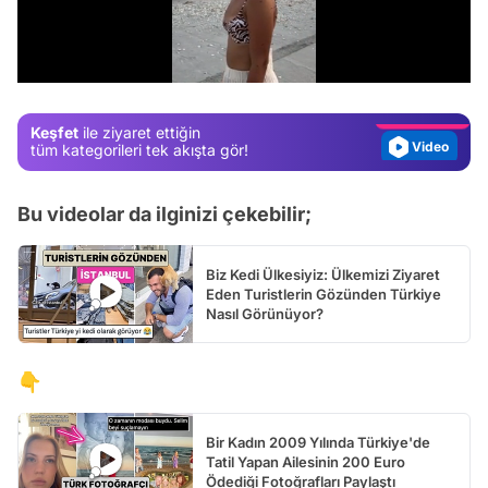
Test
/
Gündem
Magazin
Keşfet
ile ziyaret ettiğin
Video
tüm kategorileri tek akışta gör!
Test
Bu videolar da ilginizi çekebilir;
Biz Kedi Ülkesiyiz: Ülkemizi Ziyaret
Eden Turistlerin Gözünden Türkiye
Nasıl Görünüyor?
👇
Bir Kadın 2009 Yılında Türkiye'de
Tatil Yapan Ailesinin 200 Euro
Ödediği Fotoğrafları Paylaştı