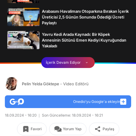
Arabasını Havalimanı Otoparkına Bırakan İçerik
Üreticisi 2,5 Günün Sonunda Ödediği Ücreti
Paylaştı
Yavru Kedi Arada Kaynadı: Bir Köpek
Annesinin Sütünü Emen Kediyi Kuyruğundan
Yakaladı
İçerik Devam Ediyor
Pelin Yelda Göktepe
- Video Editörü
Onedio’yu Google'a ekleyin
18.09.2024 - 16:20
Son Güncelleme: 18.09.2024 - 16:21
Favori
Yorum Yap
Paylaş