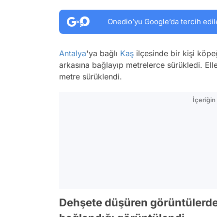
Onedio’yu Google’da tercih edil
Antalya
'ya bağlı
Kaş
ilçesinde bir kişi köp
arkasına bağlayıp metrelerce sürükledi. Ell
metre sürüklendi.
İçeriği
Dehşete düşüren görüntülerde 