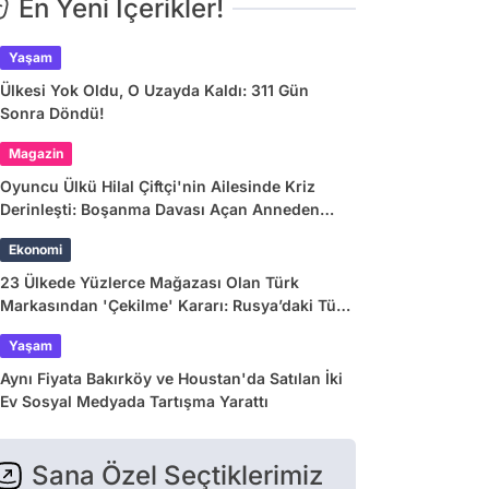
En Yeni İçerikler!
Yaşam
Ülkesi Yok Oldu, O Uzayda Kaldı: 311 Gün
Sonra Döndü!
Magazin
Oyuncu Ülkü Hilal Çiftçi'nin Ailesinde Kriz
Derinleşti: Boşanma Davası Açan Anneden
Zina ve Para İddiası
Ekonomi
23 Ülkede Yüzlerce Mağazası Olan Türk
Markasından 'Çekilme' Kararı: Rusya’daki Tüm
Mağazalar Kapanıyor!
Yaşam
Aynı Fiyata Bakırköy ve Houstan'da Satılan İki
Ev Sosyal Medyada Tartışma Yarattı
Sana Özel Seçtiklerimiz