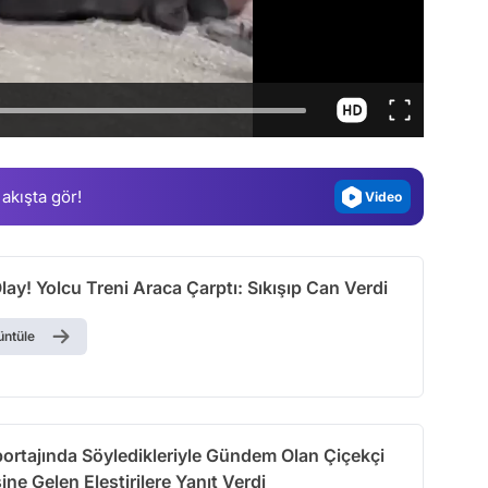
Video
Test
Gündem
Magazin
 akışta gör!
Video
Test
ay! Yolcu Treni Araca Çarptı: Sıkışıp Can Verdi
üntüle
ortajında Söyledikleriyle Gündem Olan Çiçekçi
ine Gelen Eleştirilere Yanıt Verdi