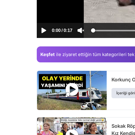
0:00
/
0:17
Keşfet
ile ziyaret ettiğin
tüm kategorileri tek
Korkunç Ol
İçeriği gör
Sokak Röp
Kız Kendis