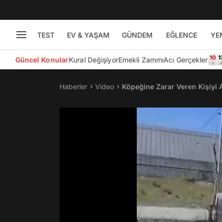
TEST
EV & YAŞAM
GÜNDEM
EĞLENCE
YE
Güncel Konular
Kural Değişiyor
Emekli Zammı
Acı Gerçekler
Haberler
Video
Köpeğine Zarar Veren Kişiyi 