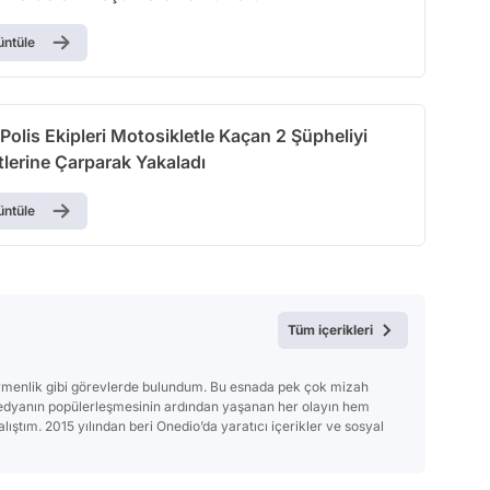
üntüle
olis Ekipleri Motosikletle Kaçan 2 Şüpheliyi
tlerine Çarparak Yakaladı
üntüle
Tüm içerikleri
irmenlik gibi görevlerde bulundum. Bu esnada pek çok mizah
edyanın popülerleşmesinin ardından yaşanan her olayın hem
ıştım. 2015 yılından beri Onedio’da yaratıcı içerikler ve sosyal