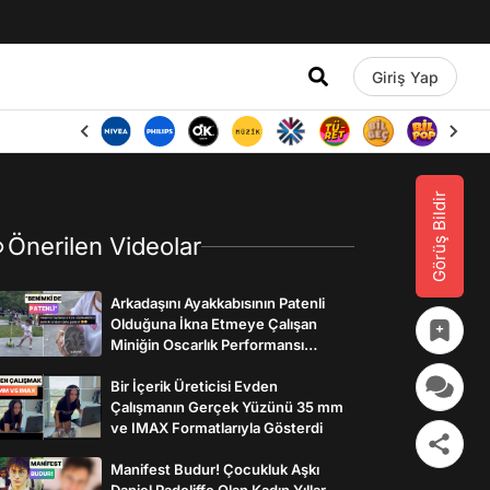
Giriş Yap
Görüş Bildir
Önerilen Videolar
Arkadaşını Ayakkabısının Patenli
Olduğuna İkna Etmeye Çalışan
Miniğin Oscarlık Performansı
Gülümsetti
Bir İçerik Üreticisi Evden
Çalışmanın Gerçek Yüzünü 35 mm
ve IMAX Formatlarıyla Gösterdi
Manifest Budur! Çocukluk Aşkı
Daniel Radcliffe Olan Kadın Yıllar