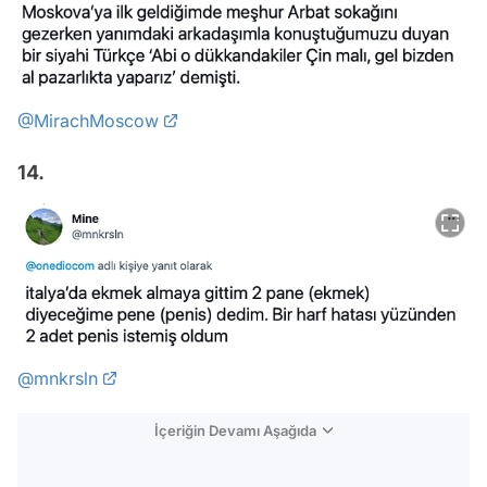
@MirachMoscow
14.
@mnkrsln
İçeriğin Devamı Aşağıda