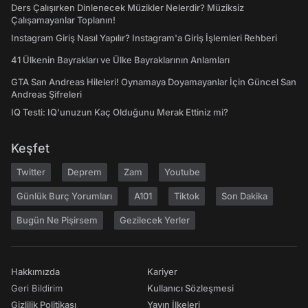
Ders Çalışırken Dinlenecek Müzikler Nelerdir? Müziksiz
Çalışamayanlar Toplanın!
Instagram Giriş Nasıl Yapılır? Instagram'a Giriş İşlemleri Rehberi
41 Ülkenin Bayrakları ve Ülke Bayraklarının Anlamları
GTA San Andreas Hileleri! Oynamaya Doyamayanlar İçin Güncel San
Andreas Şifreleri
IQ Testi: IQ'unuzun Kaç Olduğunu Merak Ettiniz mi?
Keşfet
Twitter
Deprem
Zam
Youtube
Günlük Burç Yorumları
A101
Tiktok
Son Dakika
Bugün Ne Pişirsem
Gezilecek Yerler
Hakkımızda
Kariyer
Geri Bildirim
Kullanıcı Sözleşmesi
Gizlilik Politikası
Yayın İlkeleri