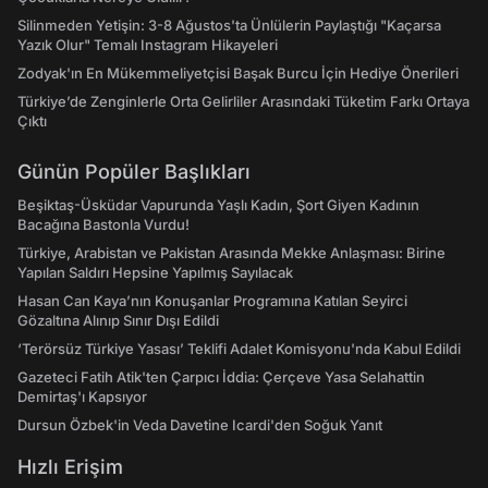
Silinmeden Yetişin: 3-8 Ağustos'ta Ünlülerin Paylaştığı "Kaçarsa
Yazık Olur" Temalı Instagram Hikayeleri
Zodyak'ın En Mükemmeliyetçisi Başak Burcu İçin Hediye Önerileri
Türkiye’de Zenginlerle Orta Gelirliler Arasındaki Tüketim Farkı Ortaya
Çıktı
Günün Popüler Başlıkları
Beşiktaş-Üsküdar Vapurunda Yaşlı Kadın, Şort Giyen Kadının
Bacağına Bastonla Vurdu!
Türkiye, Arabistan ve Pakistan Arasında Mekke Anlaşması: Birine
Yapılan Saldırı Hepsine Yapılmış Sayılacak
Hasan Can Kaya’nın Konuşanlar Programına Katılan Seyirci
Gözaltına Alınıp Sınır Dışı Edildi
‘Terörsüz Türkiye Yasası’ Teklifi Adalet Komisyonu'nda Kabul Edildi
Gazeteci Fatih Atik'ten Çarpıcı İddia: Çerçeve Yasa Selahattin
Demirtaş'ı Kapsıyor
Dursun Özbek'in Veda Davetine Icardi'den Soğuk Yanıt
Hızlı Erişim