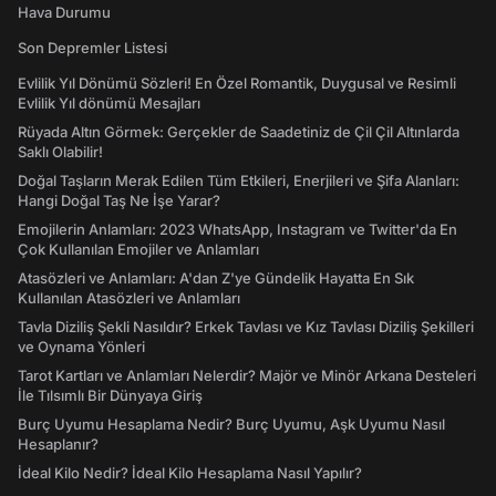
Hava Durumu
Son Depremler Listesi
Evlilik Yıl Dönümü Sözleri! En Özel Romantik, Duygusal ve Resimli
Evlilik Yıl dönümü Mesajları
Rüyada Altın Görmek: Gerçekler de Saadetiniz de Çil Çil Altınlarda
Saklı Olabilir!
Doğal Taşların Merak Edilen Tüm Etkileri, Enerjileri ve Şifa Alanları:
Hangi Doğal Taş Ne İşe Yarar?
Emojilerin Anlamları: 2023 WhatsApp, Instagram ve Twitter'da En
Çok Kullanılan Emojiler ve Anlamları
Atasözleri ve Anlamları: A'dan Z'ye Gündelik Hayatta En Sık
Kullanılan Atasözleri ve Anlamları
Tavla Diziliş Şekli Nasıldır? Erkek Tavlası ve Kız Tavlası Diziliş Şekilleri
ve Oynama Yönleri
Tarot Kartları ve Anlamları Nelerdir? Majör ve Minör Arkana Desteleri
İle Tılsımlı Bir Dünyaya Giriş
Burç Uyumu Hesaplama Nedir? Burç Uyumu, Aşk Uyumu Nasıl
Hesaplanır?
İdeal Kilo Nedir? İdeal Kilo Hesaplama Nasıl Yapılır?