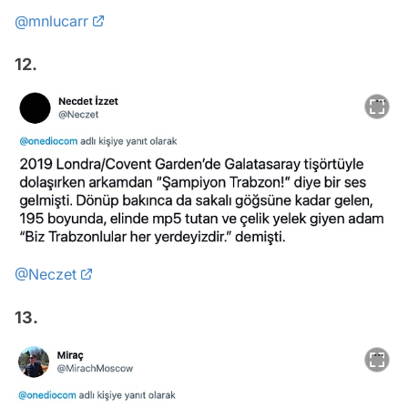
@mnlucarr
12.
@Neczet
13.