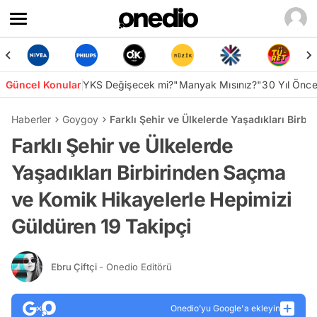
Güncel Konular
YKS Değişecek mi?
"Manyak Mısınız?"
30 Yıl Önc
Haberler
Goygoy
Farklı Şehir ve Ülkelerde Yaşadıkları Birb
Farklı Şehir ve Ülkelerde
Yaşadıkları Birbirinden Saçma
ve Komik Hikayelerle Hepimizi
Güldüren 19 Takipçi
Ebru Çiftçi
- Onedio Editörü
Onedio’yu Google'a ekleyin