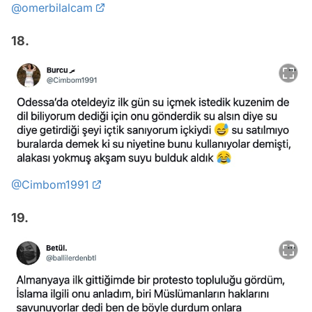
@omerbilalcam
18.
@Cimbom1991
19.