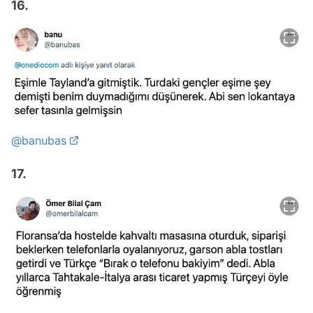
16.
@banubas
17.