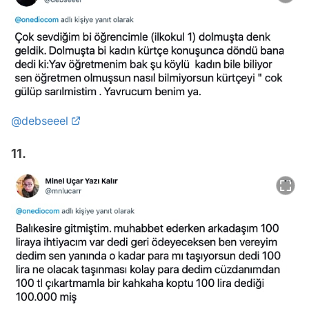
@debseeel
11.