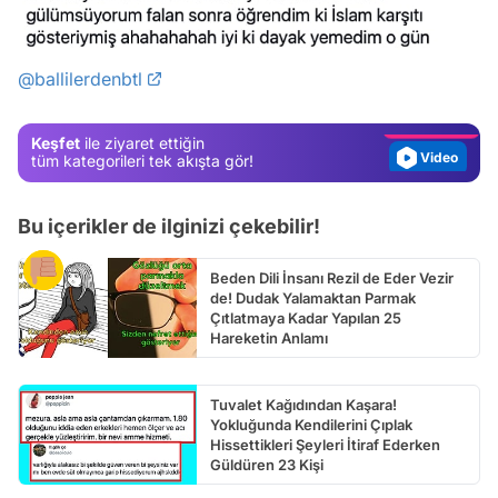
Video
Test
@ballilerdenbtl
Gündem
Magazin
Keşfet
ile ziyaret ettiğin
Video
tüm kategorileri tek akışta gör!
Test
Bu içerikler de ilginizi çekebilir!
Beden Dili İnsanı Rezil de Eder Vezir
de! Dudak Yalamaktan Parmak
Çıtlatmaya Kadar Yapılan 25
Hareketin Anlamı
Tuvalet Kağıdından Kaşara!
Yokluğunda Kendilerini Çıplak
Hissettikleri Şeyleri İtiraf Ederken
Güldüren 23 Kişi