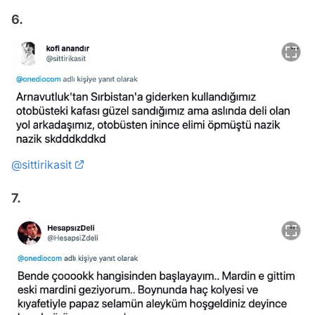
6.
@sittirikasit
7.