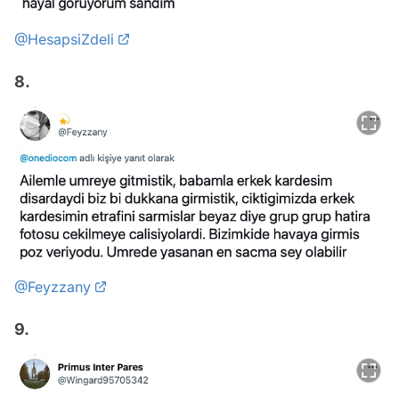
@HesapsiZdeli
8.
@Feyzzany
9.