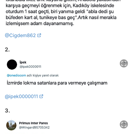
@Cigdem862
2.
@ipek0000011
3.