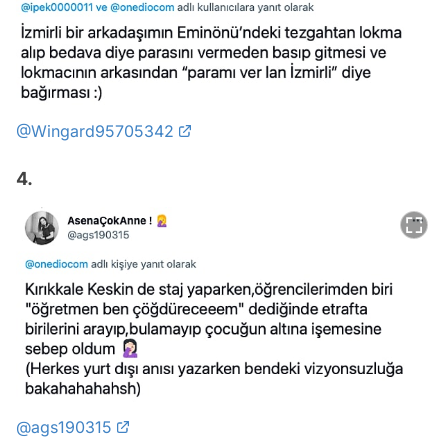
@Wingard95705342
4.
@ags190315