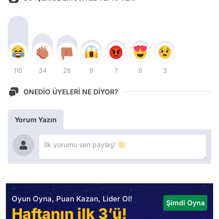
115
34
28
9
7
6
3
ONEDİO ÜYELERİ NE DİYOR?
Yorum Yazın
Oyun Oyna, Puan Kazan, Lider Ol!
Şimdi Oyna
Haftanın ilk 3’ü!