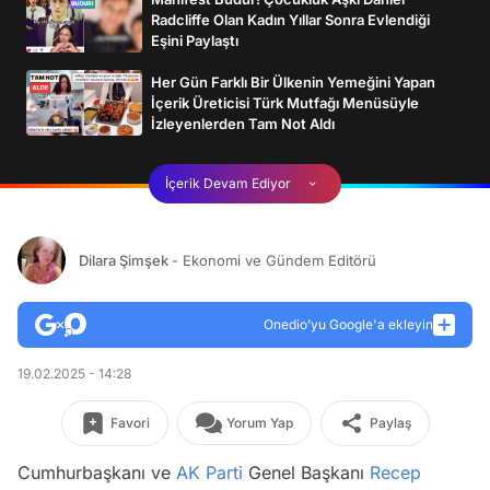
Radcliffe Olan Kadın Yıllar Sonra Evlendiği
Eşini Paylaştı
Her Gün Farklı Bir Ülkenin Yemeğini Yapan
İçerik Üreticisi Türk Mutfağı Menüsüyle
İzleyenlerden Tam Not Aldı
İçerik Devam Ediyor
Dilara Şimşek
- Ekonomi ve Gündem Editörü
Onedio’yu Google'a ekleyin
19.02.2025 - 14:28
Favori
Yorum Yap
Paylaş
Cumhurbaşkanı ve
AK Parti
Genel Başkanı
Recep