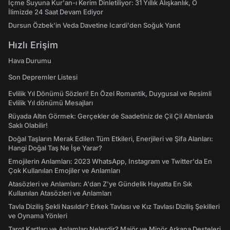
İçme Suyuna Kur'an-ı Kerim Dinletiliyor: 31 Yıllık Alışkanlık, O
İlimizde 24 Saat Devam Ediyor
Dursun Özbek'in Veda Davetine Icardi'den Soğuk Yanıt
Hızlı Erişim
Hava Durumu
Son Depremler Listesi
Evlilik Yıl Dönümü Sözleri! En Özel Romantik, Duygusal ve Resimli
Evlilik Yıl dönümü Mesajları
Rüyada Altın Görmek: Gerçekler de Saadetiniz de Çil Çil Altınlarda
Saklı Olabilir!
Doğal Taşların Merak Edilen Tüm Etkileri, Enerjileri ve Şifa Alanları:
Hangi Doğal Taş Ne İşe Yarar?
Emojilerin Anlamları: 2023 WhatsApp, Instagram ve Twitter'da En
Çok Kullanılan Emojiler ve Anlamları
Atasözleri ve Anlamları: A'dan Z'ye Gündelik Hayatta En Sık
Kullanılan Atasözleri ve Anlamları
Tavla Diziliş Şekli Nasıldır? Erkek Tavlası ve Kız Tavlası Diziliş Şekilleri
ve Oynama Yönleri
Tarot Kartları ve Anlamları Nelerdir? Majör ve Minör Arkana Desteleri