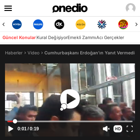
Güncel Konular
Kural Değişiyor
Emekli Zammı
Acı Gerçekler
Haberler
Video
Cumhurbaşkanı Erdoğan’ın Yanıt Vermediğ
0:01
/
0:19