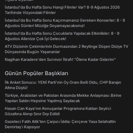
İstanbul'da Bu Hafta Sonu Hangi Filmler Var? 8-9 Ağustos 2026
Tarihinde Vizyondaki Filmler
İstanbul'da Bu Hafta Sonu Kaçırmamanız Gereken Konserler: 8 - 9
Ağustos Günleri Müziğe Doyamayacaksınız!
İstanbul'da Bu Hafta Sonu Çocuklarla Yapılacak Etkinlikler: 8 - 9
Ağustos Ailenize Çok İyi Gelecek!
ATV Dizisinin Çekimlerinin Durmasından 2 Reytinge Düşen Diziye TV
Dünyasında Bugün Yaşananlar
Nagihan Karadere'den Survivor İtirafı! "Ölene Kadar Giderim"
Günün Popüler Başlıkları
İlk Anket Sonucu: YENİ Parti'nin Oy Oranı Belli Oldu, CHP Barajın
Altına Düştü!
Türkiye, Arabistan ve Pakistan Arasında Mekke Anlaşması: Birine
Yapılan Saldırı Hepsine Yapılmış Sayılacak
Hasan Can Kaya’nın Konuşanlar Programına Katılan Seyirci
Gözaltına Alınıp Sınır Dışı Edildi
Gazeteci Fatih Atik'ten Çarpıcı İddia: Çerçeve Yasa Selahattin
Demirtaş'ı Kapsıyor