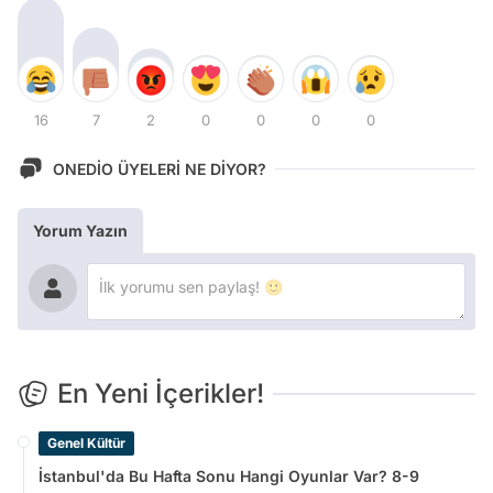
16
7
2
0
0
0
0
ONEDİO ÜYELERİ NE DİYOR?
Yorum Yazın
En Yeni İçerikler!
Genel Kültür
İstanbul'da Bu Hafta Sonu Hangi Oyunlar Var? 8-9