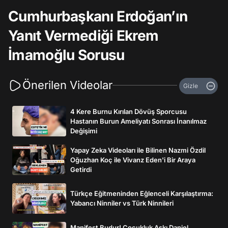
Cumhurbaşkanı Erdoğan’ın
Yanıt Vermediği Ekrem
İmamoğlu Sorusu
Önerilen Videolar
Gizle
4 Kere Burnu Kırılan Dövüş Sporcusu
Hastanın Burun Ameliyatı Sonrası İnanılmaz
Değişimi
Yapay Zeka Videoları ile Bilinen Nazmi Özdil
Oğuzhan Koç ile Vivanz Eden'i Bir Araya
Getirdi
Türkçe Eğitmeninden Eğlenceli Karşılaştırma:
Yabancı Ninniler vs Türk Ninnileri
Manifest Budur! Çocukluk Aşkı Daniel