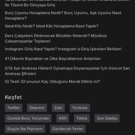
İle Tılsımlı Bir Dünyaya Giriş
Burç Uyumu Hesaplama Nedir? Burç Uyumu, Aşk Uyumu Nasıl
Hesaplanır?
İdeal Kilo Nedir? İdeal Kilo Hesaplama Nasıl Yapılır?
Ders Çalışırken Dinlenecek Müzikler Nelerdir? Müziksiz
Çalışamayanlar Toplanın!
Instagram Giriş Nasıl Yapılır? Instagram'a Giriş İşlemleri Rehberi
41 Ülkenin Bayrakları ve Ülke Bayraklarının Anlamları
GTA San Andreas Hileleri! Oynamaya Doyamayanlar İçin Güncel San
Andreas Şifreleri
IQ Testi: IQ'unuzun Kaç Olduğunu Merak Ettiniz mi?
Keşfet
Twitter
Deprem
Zam
Youtube
Günlük Burç Yorumları
A101
Tiktok
Son Dakika
Bugün Ne Pişirsem
Gezilecek Yerler