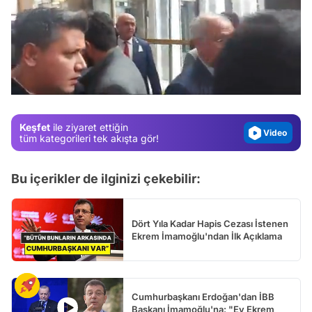
Video
Test
/
Gündem
Magazin
Keşfet
ile ziyaret ettiğin
Video
tüm kategorileri tek akışta gör!
Test
Bu içerikler de ilginizi çekebilir:
Dört Yıla Kadar Hapis Cezası İstenen
Ekrem İmamoğlu'ndan İlk Açıklama
Cumhurbaşkanı Erdoğan'dan İBB
Başkanı İmamoğlu'na: "Ey Ekrem