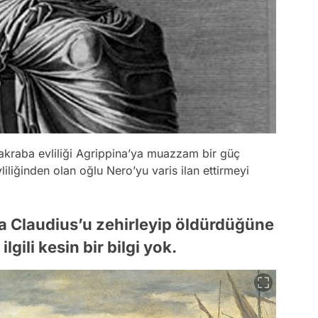
u akraba evliliği Agrippina’ya muazzam bir güç
liliğinden olan oğlu Nero’yu varis ilan ettirmeyi
a Claudius’u zehirleyip öldürdüğüne
lgili kesin bir bilgi yok.