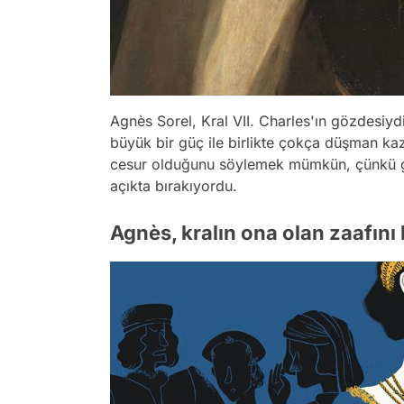
Agnès Sorel, Kral VII. Charles'ın gözdesiydi
büyük bir güç ile birlikte çokça düşman k
cesur olduğunu söylemek mümkün, çünkü gi
açıkta bırakıyordu.
Agnès, kralın ona olan zaafını 