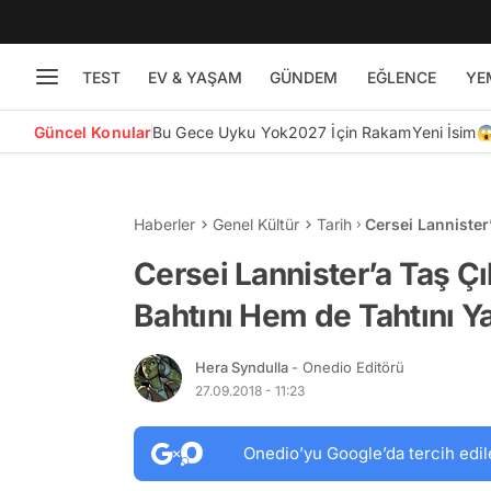
TEST
EV & YAŞAM
GÜNDEM
EĞLENCE
YE
Güncel Konular
Bu Gece Uyku Yok
2027 İçin Rakam
Yeni İsim
Haberler
Genel Kültür
Tarih
Cersei Lannister
Yapmış Gizemli 
Cersei Lannister’a Taş Ç
Bahtını Hem de Tahtını Y
Hera Syndulla
- Onedio Editörü
27.09.2018 - 11:23
Onedio’yu Google’da tercih edil