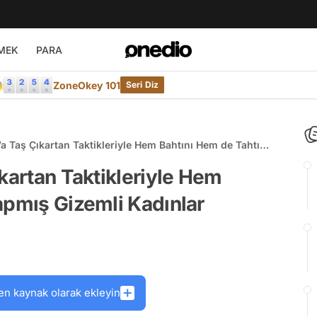
MEK
PARA

ZoneOkey 101
Seri Diz
’a Taş Çıkartan Taktikleriyle Hem Bahtını Hem de Tahtını
Kadınlar
ıkartan Taktikleriyle Hem
apmış Gizemli Kadınlar
en kaynak olarak ekleyin