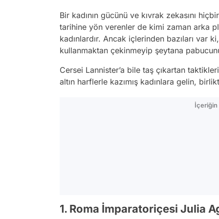
Bir kadının gücünü ve kıvrak zekasını hiçbi
tarihine yön verenler de kimi zaman arka p
kadınlardır. Ancak içlerinden bazıları var ki
kullanmaktan çekinmeyip şeytana pabucunu 
Cersei Lannister’a bile taş çıkartan taktikle
altın harflerle kazımış kadınlara gelin, birli
İçeriği
1. Roma İmparatoriçesi Julia A