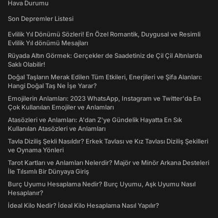
Hava Durumu
Son Depremler Listesi
Evlilik Yıl Dönümü Sözleri! En Özel Romantik, Duygusal ve Resimli
Evlilik Yıl dönümü Mesajları
Rüyada Altın Görmek: Gerçekler de Saadetiniz de Çil Çil Altınlarda
Saklı Olabilir!
Doğal Taşların Merak Edilen Tüm Etkileri, Enerjileri ve Şifa Alanları:
Hangi Doğal Taş Ne İşe Yarar?
Emojilerin Anlamları: 2023 WhatsApp, Instagram ve Twitter'da En
Çok Kullanılan Emojiler ve Anlamları
Atasözleri ve Anlamları: A'dan Z'ye Gündelik Hayatta En Sık
Kullanılan Atasözleri ve Anlamları
Tavla Diziliş Şekli Nasıldır? Erkek Tavlası ve Kız Tavlası Diziliş Şekilleri
ve Oynama Yönleri
Tarot Kartları ve Anlamları Nelerdir? Majör ve Minör Arkana Desteleri
İle Tılsımlı Bir Dünyaya Giriş
Burç Uyumu Hesaplama Nedir? Burç Uyumu, Aşk Uyumu Nasıl
Hesaplanır?
İdeal Kilo Nedir? İdeal Kilo Hesaplama Nasıl Yapılır?