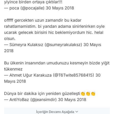
yiyince birden ortaya çıktılar!!!
— poca (@pocajalle)
30 Mayıs 2018
offfff gercekten uzun zamandir bu kadar
rahatlamamistim. bi yandan adama sinirlenirken oyle
ucarak gelecek birisini hic beklemiyordum hic. helal
olsun.
— Sümeyra Kulaksız (@sumeyrakulaksz)
30 Mayıs
2018
Bu ülkenin insanından umudunuzu kesmeyin bizde yiğit
tükenmez
— Ahmet Uğur Karakuza (@T6Twite85768415)
30
Mayıs 2018
Dünya bir dakika için yeniden güzelleşti👏👏👏
— AntiYoBaz (@jeansimdir)
30 Mayıs 2018
İçeriğin Devamı Aşağıda