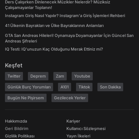
Ders Çalışırken Dinlenecek Müzikler Nelerdir? Müziksiz
Çalışamayanlar Toplanın!
Instagram Giriş Nasıl Yapılır? Instagram'a Giriş İşlemleri Rehberi
41 Ülkenin Bayrakları ve Ülke Bayraklarının Anlamları
GTA San Andreas Hileleri! Oynamaya Doyamayanlar İçin Güncel San
Andreas Şifreleri
IQ Testi: IQ'unuzun Kaç Olduğunu Merak Ettiniz mi?
Keşfet
Twitter
Deprem
Zam
Youtube
Günlük Burç Yorumları
A101
Tiktok
Son Dakika
Bugün Ne Pişirsem
Gezilecek Yerler
Hakkımızda
Kariyer
Geri Bildirim
Kullanıcı Sözleşmesi
Gizlilik Politikası
Yayın İlkeleri