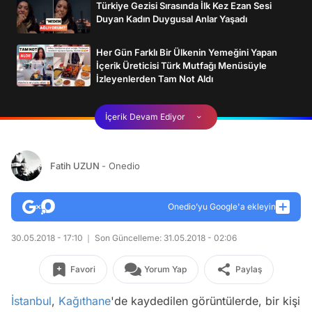
Türkiye Gezisi Sırasında İlk Kez Ezan Sesi
Duyan Kadın Duygusal Anlar Yaşadı
Her Gün Farklı Bir Ülkenin Yemeğini Yapan
İçerik Üreticisi Türk Mutfağı Menüsüyle
İzleyenlerden Tam Not Aldı
İçerik Devam Ediyor
Fatih UZUN
- Onedio
Onedio’yu Google'a ekleyin
30.05.2018 - 17:10
Son Güncelleme: 31.05.2018 - 02:06
Favori
Yorum Yap
Paylaş
İstanbul
,
Kağıthane
'de kaydedilen görüntülerde, bir kişi