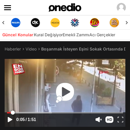
Güncel Konular
Kural Değişiyor
Emekli Zammı
Acı Gerçekler
Haberler
Video
Boşanmak İsteyen Eşini Sokak Ortasında Dö
0:05
/
1:51