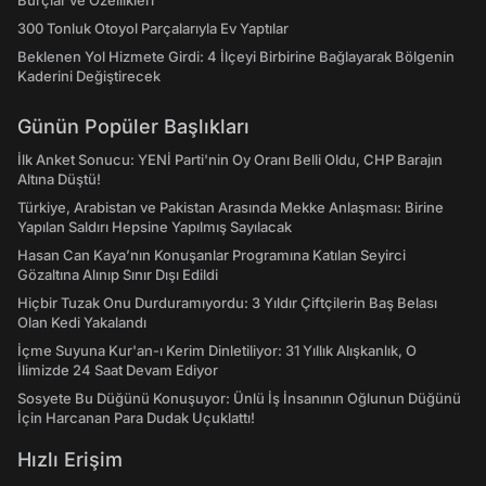
Burçlar ve Özellikleri
300 Tonluk Otoyol Parçalarıyla Ev Yaptılar
Beklenen Yol Hizmete Girdi: 4 İlçeyi Birbirine Bağlayarak Bölgenin
Kaderini Değiştirecek
Günün Popüler Başlıkları
İlk Anket Sonucu: YENİ Parti'nin Oy Oranı Belli Oldu, CHP Barajın
Altına Düştü!
Türkiye, Arabistan ve Pakistan Arasında Mekke Anlaşması: Birine
Yapılan Saldırı Hepsine Yapılmış Sayılacak
Hasan Can Kaya’nın Konuşanlar Programına Katılan Seyirci
Gözaltına Alınıp Sınır Dışı Edildi
Hiçbir Tuzak Onu Durduramıyordu: 3 Yıldır Çiftçilerin Baş Belası
Olan Kedi Yakalandı
İçme Suyuna Kur'an-ı Kerim Dinletiliyor: 31 Yıllık Alışkanlık, O
İlimizde 24 Saat Devam Ediyor
Sosyete Bu Düğünü Konuşuyor: Ünlü İş İnsanının Oğlunun Düğünü
İçin Harcanan Para Dudak Uçuklattı!
Hızlı Erişim