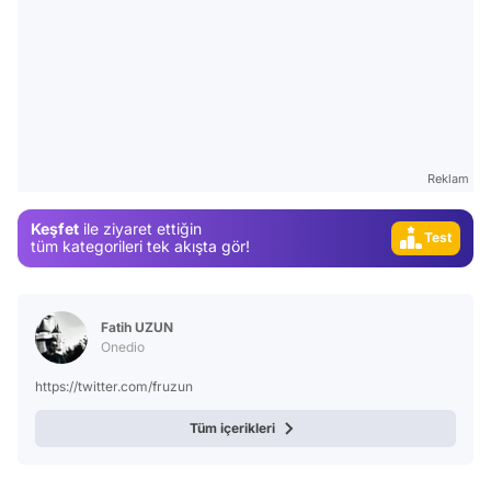
Video
Test
Gündem
Magazin
Reklam
Video
Keşfet
ile ziyaret ettiğin
Test
tüm kategorileri tek akışta gör!
Fatih UZUN
Onedio
https://twitter.com/fruzun
Tüm içerikleri