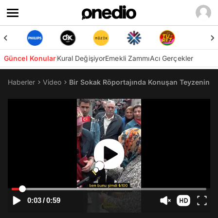
Güncel Konular
Kural Değişiyor
Emekli Zammı
Acı Gerçekler
Haberler
Video
Bir Sokak Röportajında Konuşan Teyzenin İs
0:03
/
0:59