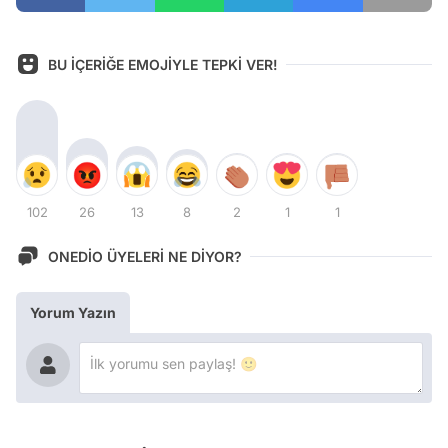
BU İÇERİĞE EMOJİYLE TEPKİ VER!
102
26
13
8
2
1
1
ONEDİO ÜYELERİ NE DİYOR?
Yorum Yazın