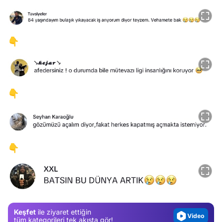
👇
👇
👇
Video
Test
Gündem
Magazin
Keşfet
ile ziyaret ettiğin
Video
tüm kategorileri tek akışta gör!