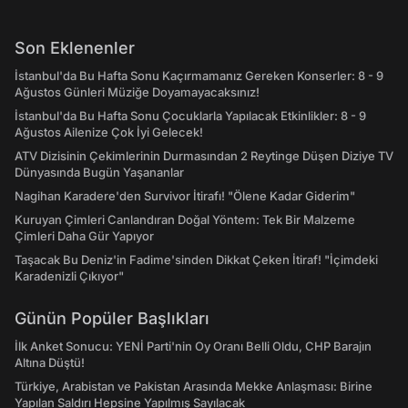
Son Eklenenler
İstanbul'da Bu Hafta Sonu Kaçırmamanız Gereken Konserler: 8 - 9
Ağustos Günleri Müziğe Doyamayacaksınız!
İstanbul'da Bu Hafta Sonu Çocuklarla Yapılacak Etkinlikler: 8 - 9
Ağustos Ailenize Çok İyi Gelecek!
ATV Dizisinin Çekimlerinin Durmasından 2 Reytinge Düşen Diziye TV
Dünyasında Bugün Yaşananlar
Nagihan Karadere'den Survivor İtirafı! "Ölene Kadar Giderim"
Kuruyan Çimleri Canlandıran Doğal Yöntem: Tek Bir Malzeme
Çimleri Daha Gür Yapıyor
Taşacak Bu Deniz'in Fadime'sinden Dikkat Çeken İtiraf! "İçimdeki
Karadenizli Çıkıyor"
Günün Popüler Başlıkları
İlk Anket Sonucu: YENİ Parti'nin Oy Oranı Belli Oldu, CHP Barajın
Altına Düştü!
Türkiye, Arabistan ve Pakistan Arasında Mekke Anlaşması: Birine
Yapılan Saldırı Hepsine Yapılmış Sayılacak