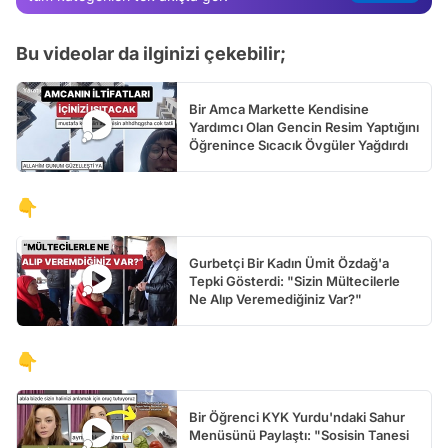
Test
Bu videolar da ilginizi çekebilir;
Bir Amca Markette Kendisine
Yardımcı Olan Gencin Resim Yaptığını
Öğrenince Sıcacık Övgüler Yağdırdı
👇
Gurbetçi Bir Kadın Ümit Özdağ'a
Tepki Gösterdi: "Sizin Mültecilerle
Ne Alıp Veremediğiniz Var?"
👇
Bir Öğrenci KYK Yurdu'ndaki Sahur
Menüsünü Paylaştı: "Sosisin Tanesi