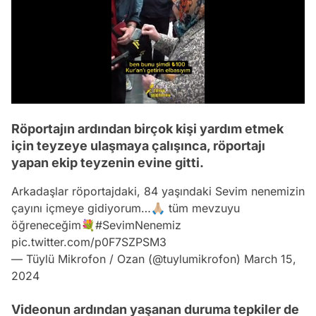
/
Röportajın ardından birçok kişi yardım etmek
için teyzeye ulaşmaya çalışınca, röportajı
yapan ekip teyzenin evine gitti.
Arkadaşlar röportajdaki, 84 yaşındaki Sevim nenemizin
çayını içmeye gidiyorum…🙏🏼 tüm mevzuyu
öğreneceğim💐
#SevimNenemiz
pic.twitter.com/p0F7SZPSM3
— Tüylü Mikrofon / Ozan (@tuylumikrofon)
March 15,
2024
Videonun ardından yaşanan duruma tepkiler de