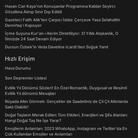
Hasan Can Kaya’nın Konuşanlar Programına Katılan Seyirci
Gözaltına Alınıp Sınır Dışı Edildi
Gazeteci Fatih Atik'ten Çarpıcı İddia: Çerçeve Yasa Selahattin
Demirtaş'ı Kapsıyor
İçme Suyuna Kur'an-ı Kerim Dinletiliyor: 31 Yıllık Alışkanlık, O
İlimizde 24 Saat Devam Ediyor
Dursun Özbek'in Veda Davetine Icardi'den Soğuk Yanıt
Hızlı Erişim
Hava Durumu
Son Depremler Listesi
Evlilik Yıl Dönümü Sözleri! En Özel Romantik, Duygusal ve Resimli
Evlilik Yıl dönümü Mesajları
Rüyada Altın Görmek: Gerçekler de Saadetiniz de Çil Çil Altınlarda
Saklı Olabilir!
Doğal Taşların Merak Edilen Tüm Etkileri, Enerjileri ve Şifa Alanları:
Hangi Doğal Taş Ne İşe Yarar?
Emojilerin Anlamları: 2023 WhatsApp, Instagram ve Twitter'da En
Çok Kullanılan Emojiler ve Anlamları