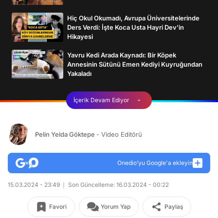
Hiç Okul Okumadı, Avrupa Üniversitelerinde
Ders Verdi: İşte Koca Usta Hayri Dev'in
Hikayesi
Yavru Kedi Arada Kaynadı: Bir Köpek
Annesinin Sütünü Emen Kediyi Kuyruğundan
Yakaladı
İçerik Devam Ediyor
Pelin Yelda Göktepe
- Video Editörü
Onedio’yu Google'a ekleyin
15.03.2024 - 23:49
Son Güncelleme: 16.03.2024 - 00:22
Favori
Yorum Yap
Paylaş