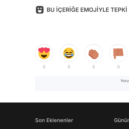
BU İÇERİĞE EMOJİYLE TEPKİ
0
0
0
0
Yoru
Son Eklenenler
Günün