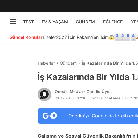
TEST
EV & YAŞAM
GÜNDEM
EĞLENCE
YE
Güncel Konular
Liseler
2027 İçin Rakam
Yeni İsim😱
Haberler
Gündem
İş Kazalarında Bir Yılda 1.
İş Kazalarında Bir Yılda 1
Onedio Medya
- Onedio Üyesi
01.02.2015 - 12:30
Son Güncelleme: 01.02.201
Onedio’yu Google’da tercih edil
Çalışma ve Sosyal Güvenlik Bakanlığı’nın k