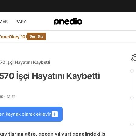
MEK
PARA
ZoneOkey 101
Seri Diz
570 İşçi Hayatını Kaybetti
.570 İşçi Hayatını Kaybetti
5 - 13:57
en kaynak olarak ekleyin
ayıtlarına göre, geçen yıl yurt genelindeki iş