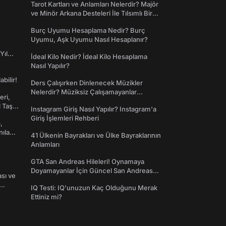
Tarot Kartları ve Anlamları Nelerdir? Majör
ve Minör Arkana Desteleri İle Tılsımlı Bir
Dünyaya Giriş
Burç Uyumu Hesaplama Nedir? Burç
Uyumu, Aşk Uyumu Nasıl Hesaplanır?
Yıl
İdeal Kilo Nedir? İdeal Kilo Hesaplama
Nasıl Yapılır?
abilir!
Ders Çalışırken Dinlenecek Müzikler
Nelerdir? Müziksiz Çalışamayanlar
eri,
Toplanın!
l Taş
Instagram Giriş Nasıl Yapılır? Instagram'a
Giriş İşlemleri Rehberi
,
nılan
41 Ülkenin Bayrakları ve Ülke Bayraklarının
Anlamları
GTA San Andreas Hileleri! Oynamaya
Doyamayanlar İçin Güncel San Andreas
ası ve
Şifreleri
IQ Testi: IQ'unuzun Kaç Olduğunu Merak
Ettiniz mi?