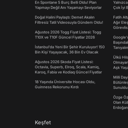
En Spontane 5 Burç Belli Oldu! Plan
Yalnızca
Yapmayı Değil Anı Yaşamayı Seviyorlar
Çok İyi B
Doğal Halini Paylaştı: Demet Akalın
Fatih Al
Filtresiz Tatil Videosuyla Gündem Oldu!
Ağır Ele
Görevlis
Ağustos 2026 Togg Fiyat Listesi: Togg
T10X ve T10F Güncel Fiyatlar 2026
Google'ı
Başında
İstanbul’da Yeni Bir Şehir Kuruluyor! 150
Tanıyalı
Bin Kişi Yaşayacak, 36 Bin Ev Olacak
Ülkü Hila
Ağustos 2026 Skoda Fiyat Listesi:
Olmayan
Octavia, Superb, Elroq, Scala, Kamiq,
Aşk Yaşad
Karoq, Fabia ve Kodiaq Güncel Fiyatlar
Milli Da
18 Yaşında Üniversite Hocası Oldu,
Bütünleş
Guinness Rekorunu Kırdı
Sunuldu
Özge Özp
Olan Kü
Erdoğan'
Keşfet