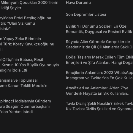
 Milenyum Çocukları 2000'lilerin
Hava Durumu
ildiği Şeyler
Son Depremler Listesi
taylı'dan Erdal Beşikçioğlu'na
ştiri: "Ulan Siz Kamu
Evlilik Yıl Dönümü Sözleri! En Özel
isiniz"
Romantik, Duygusal ve Resimli Evlilik 
dönümü Mesajları
n Yapay Zeka Biriminin
Rüyada Altın Görmek: Gerçekler de
ki Türk: Koray Kavukçuoğlu'nu
Saadetiniz de Çil Çil Altınlarda Saklı Ol
m!
Doğal Taşların Merak Edilen Tüm Etkil
l Çiftçi'nin Babası, Reşit
Enerjileri ve Şifa Alanları: Hangi Doğa
 Kızının 10 Yaş Büyük Oyuncuyla
Ne İşe Yarar?
ığını İddia Etti
Emojilerin Anlamları: 2023 WhatsApp
Instagram ve Twitter'da En Çok Kulla
yanışma ve Toplumsal
Emojiler ve Anlamları
me Kanun Teklifi Meclis’e
Atasözleri ve Anlamları: A'dan Z'ye
Gündelik Hayatta En Sık Kullanılan
Atasözleri ve Anlamları
irinçci İddialarıyla Gündem
Tavla Diziliş Şekli Nasıldır? Erkek Tavl
bra Süzgün Cumhurbaşkanı
Kız Tavlası Diziliş Şekilleri ve Oynama
dan Yardım İstedi
Yönleri