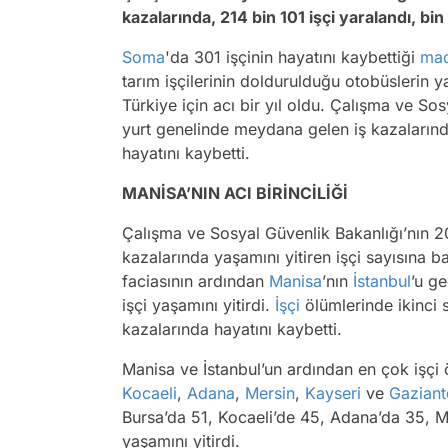
kazalarında, 214 bin 101 işçi yaralandı, bin
Soma
'da 301 işçinin hayatını kaybettiği
mad
tarım işçilerinin doldurulduğu otobüslerin y
Türkiye için acı bir yıl oldu. Çalışma ve Sos
yurt genelinde meydana gelen iş kazalarında
hayatını kaybetti.
MANİSA’NIN ACI BİRİNCİLİĞİ
Çalışma ve Sosyal Güvenlik Bakanlığı’nın 201
kazalarında yaşamını yitiren işçi sayısına 
faciasının ardından
Manisa
’nın
İstanbul
’u g
işçi yaşamını yitirdi.
İşçi
ölümlerinde ikinci s
kazalarında hayatını kaybetti.
Manisa ve İstanbul’un ardından en çok işçi 
Kocaeli
,
Adana
,
Mersin
,
Kayseri
ve
Gazian
Bursa’da 51, Kocaeli’de 45, Adana’da 35, Me
yaşamını yitirdi.