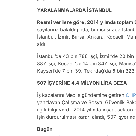
YARALANMALARDA İSTANBUL
Resmi verilere göre, 2014 yılında toplam 2
sayılarına bakıldığında; birinci sırada İstanb
İstanbul, İzmir, Bursa, Ankara, Kocaeli, Man
aldı.
İstanbul’da 43 bin 788 işçi, İzmir’de 20 bin
887 işçi, Kocaeli’de 14 bin 347 işçi, Manisa’
Kayseri’de 7 bin 39, Tekirdağ’da 6 bin 323 i
507 İŞYERİNE 4.4 MİLYON LİRA CEZA
İş kazalarını Meclis gündemine getiren
CHP
yanıtlayan Çalışma ve Sosyal Güvenlik Baka
ilgili bilgi verdi. 2014 yılında inşaat sektörü
işin durdurulması kararı alındı, 507 işyerine 
Bugün