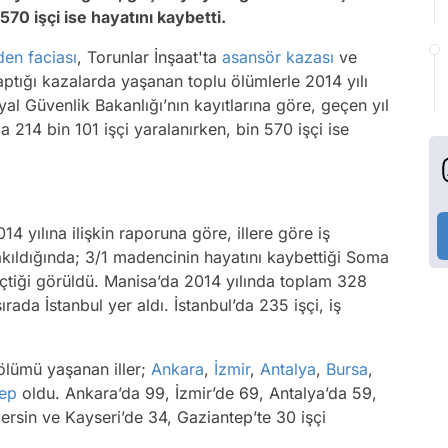
 570 işçi ise hayatını kaybetti.
en faciası
, Torunlar İnşaat'ta
asansör kazası
ve
aptığı kazalarda yaşanan toplu ölümlerle 2014 yılı
yal Güvenlik Bakanlığı’nın kayıtlarına göre, geçen yıl
 214 bin 101 işçi yaralanırken, bin 570 işçi ise
4 yılına ilişkin raporuna göre, illere göre iş
bakıldığında; 3/1 madencinin hayatını kaybettiği Soma
eçtiği görüldü. Manisa’da 2014 yılında toplam 328
ırada İstanbul yer aldı. İstanbul’da 235 işçi, iş
ölümü yaşanan iller;
Ankara
,
İzmir
,
Antalya
,
Bursa
,
tep
oldu. Ankara’da 99, İzmir’de 69, Antalya’da 59,
rsin ve Kayseri’de 34, Gaziantep’te 30 işçi