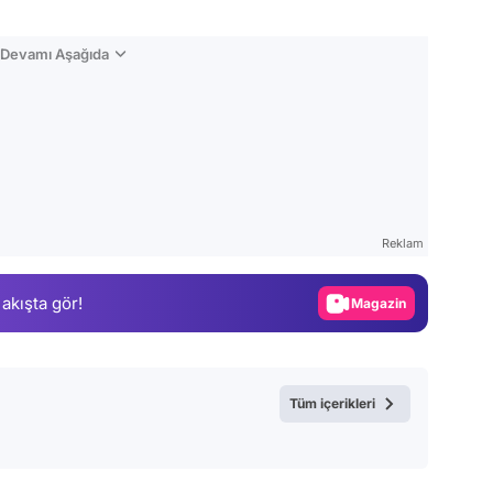
n Devamı Aşağıda
Video
Test
Reklam
Gündem
 akışta gör!
Magazin
Video
Test
Tüm içerikleri