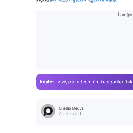
Kaynak:
http://www.bugun.com.tr/gundem/manisa...
İçeriği
Keşfet
ile ziyaret ettiğin
tüm kategorileri tek
Onedio Medya
Onedio Üyesi