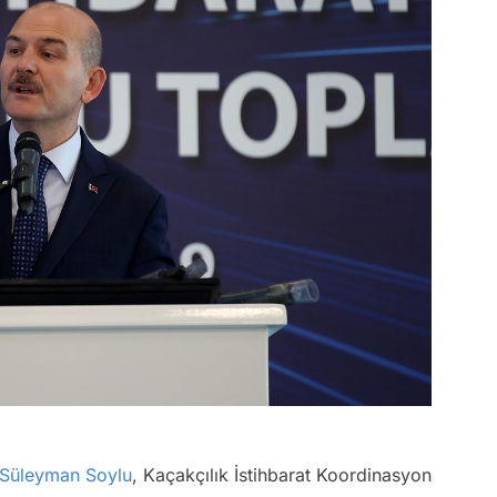
Süleyman Soylu
, Kaçakçılık İstihbarat Koordinasyon