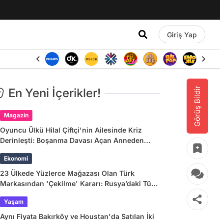
Giriş Yap
Görüş Bildir
En Yeni İçerikler!
Magazin
Oyuncu Ülkü Hilal Çiftçi'nin Ailesinde Kriz
Derinleşti: Boşanma Davası Açan Anneden
Zina ve Para İddiası
Ekonomi
23 Ülkede Yüzlerce Mağazası Olan Türk
Markasından 'Çekilme' Kararı: Rusya’daki Tüm
Mağazalar Kapanıyor!
Yaşam
Aynı Fiyata Bakırköy ve Houstan'da Satılan İki