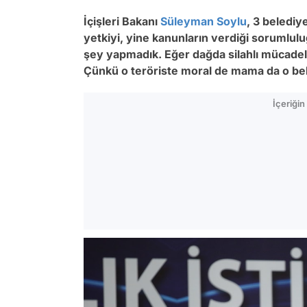
İçişleri Bakanı
Süleyman Soylu
, 3 belediy
yetkiyi, yine kanunların verdiği sorumluluğ
şey yapmadık. Eğer dağda silahlı mücade
Çünkü o teröriste moral de mama da o bel
İçeriği