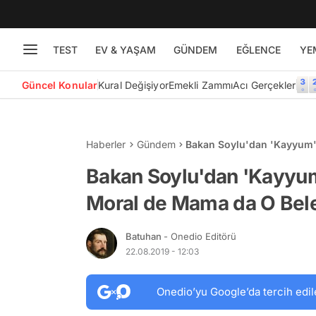
TEST
EV & YAŞAM
GÜNDEM
EĞLENCE
YE
Güncel Konular
Kural Değişiyor
Emekli Zammı
Acı Gerçekler
Haberler
Gündem
Bakan Soylu'dan 'Kayyum' 
Belediyelerden Gidiyor'
Bakan Soylu'dan 'Kayyum'
Moral de Mama da O Bele
Batuhan
- Onedio Editörü
22.08.2019 - 12:03
Onedio’yu Google’da tercih edil