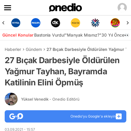
Güncel Konular
Bastonla Vurdu!
"Manyak Mısınız?"
30 Yıl Önce👀
Haberler
Gündem
27 Bıçak Darbesiyle Öldürülen Yağmur Ta
27 Bıçak Darbesiyle Öldürülen
Yağmur Tayhan, Bayramda
Katilinin Elini Öpmüş
Yüksel Venedik
- Onedio Editörü
Onedio’yu Google'a ekleyin
03.09.2021 - 15:57