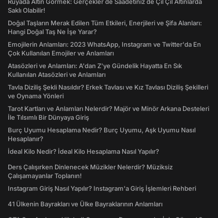
Rüyada Altın Görmek: Gerçekler de Saadetiniz de Çil Çil Altınlarda
Saklı Olabilir!
Doğal Taşların Merak Edilen Tüm Etkileri, Enerjileri ve Şifa Alanları:
Hangi Doğal Taş Ne İşe Yarar?
Emojilerin Anlamları: 2023 WhatsApp, Instagram ve Twitter'da En
Çok Kullanılan Emojiler ve Anlamları
Atasözleri ve Anlamları: A'dan Z'ye Gündelik Hayatta En Sık
Kullanılan Atasözleri ve Anlamları
Tavla Diziliş Şekli Nasıldır? Erkek Tavlası ve Kız Tavlası Diziliş Şekilleri
ve Oynama Yönleri
Tarot Kartları ve Anlamları Nelerdir? Majör ve Minör Arkana Desteleri
İle Tılsımlı Bir Dünyaya Giriş
Burç Uyumu Hesaplama Nedir? Burç Uyumu, Aşk Uyumu Nasıl
Hesaplanır?
İdeal Kilo Nedir? İdeal Kilo Hesaplama Nasıl Yapılır?
Ders Çalışırken Dinlenecek Müzikler Nelerdir? Müziksiz
Çalışamayanlar Toplanın!
Instagram Giriş Nasıl Yapılır? Instagram'a Giriş İşlemleri Rehberi
41 Ülkenin Bayrakları ve Ülke Bayraklarının Anlamları