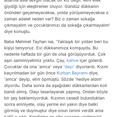
giydiği için eleştirenler oluyor. Gündüz dükkanın
önünden geçemeyecekse, yolda yürüyemeyecekse o
zaman adalet neden var? Biz o zaman sokağa
çıkmayalım ve çocuklarımızı da sokağa çıkarmayalım'
diye konuştu.
Baba Mehmet Tayhan ise, 'Yaklaşık bir yıldan beri bu
kişiyi tanıyoruz. Evi dükkanımıza komşuydu. Bu
nedenle haftada bir gün de olsa görüşüyorduk. Çok
aşırı samimiyetimiz yoktu. Çay,
kahve
içer giderdi.
Çocuklar da ona 'amca' veya '
dayı
' diyorlardı. Kızım
kaçırılmadan bir gün önce
Kurban Bayramı
diye,
'amca' deyip, elini öpmüştü. Sözde 'hediye aldım'
diyordu. Daha sonra da aşağıdaki dükkanlardan koli
bandı almış. Olayı tasarlayarak yapmış. Ondan böyle
bir şey beklemiyorduk. Kızımın cesedi bulunduktan
sonra emniyete, olay yerine evi yakın diye belki
görmüş ve duymuştur diye onun ismini verdik ama
Video
katili o çıktı. Kendisine en ağır cezanın verilmesini