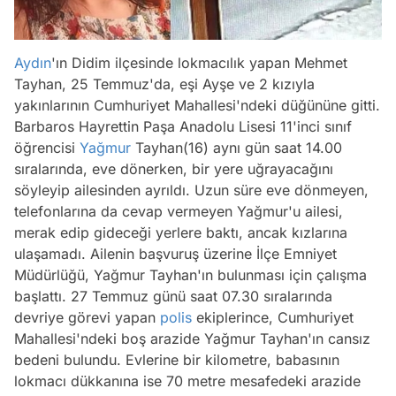
Aydın
'ın Didim ilçesinde lokmacılık yapan Mehmet
Tayhan, 25 Temmuz'da, eşi Ayşe ve 2 kızıyla
yakınlarının Cumhuriyet Mahallesi'ndeki düğününe gitti.
Barbaros Hayrettin Paşa Anadolu Lisesi 11'inci sınıf
öğrencisi
Yağmur
Tayhan(16) aynı gün saat 14.00
sıralarında, eve dönerken, bir yere uğrayacağını
söyleyip ailesinden ayrıldı. Uzun süre eve dönmeyen,
telefonlarına da cevap vermeyen Yağmur'u ailesi,
merak edip gideceği yerlere baktı, ancak kızlarına
ulaşamadı. Ailenin başvuruş üzerine İlçe Emniyet
Müdürlüğü, Yağmur Tayhan'ın bulunması için çalışma
başlattı. 27 Temmuz günü saat 07.30 sıralarında
devriye görevi yapan
polis
ekiplerince, Cumhuriyet
Mahallesi'ndeki boş arazide Yağmur Tayhan'ın cansız
bedeni bulundu. Evlerine bir kilometre, babasının
lokmacı dükkanına ise 70 metre mesafedeki arazide