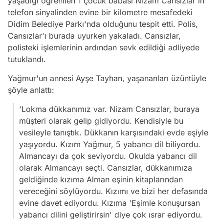
yaşadığı öğrenilen 1 çocuk babası Nizam Cansızlar'ın
telefon sinyalinden evine bir kilometre mesafedeki
Didim Belediye Parkı'nda olduğunu tespit etti. Polis,
Cansızlar'ı burada uyurken yakaladı. Cansızlar,
polisteki işlemlerinin ardından sevk edildiği adliyede
tutuklandı.
Yağmur'un annesi Ayşe Tayhan, yaşananları üzüntüyle
şöyle anlattı:
'Lokma dükkanımız var. Nizam Cansızlar, buraya
müşteri olarak gelip gidiyordu. Kendisiyle bu
vesileyle tanıştık. Dükkanın karşısındaki evde eşiyle
yaşıyordu. Kızım Yağmur, 5 yabancı dil biliyordu.
Almancayı da çok seviyordu. Okulda yabancı dil
olarak Almancayı seçti. Cansızlar, dükkanımıza
geldiğinde kızıma Alman eşinin kitaplarından
vereceğini söylüyordu. Kızımı ve bizi her defasında
evine davet ediyordu. Kızıma 'Eşimle konuşursan
yabancı dilini geliştirirsin' diye çok ısrar ediyordu.