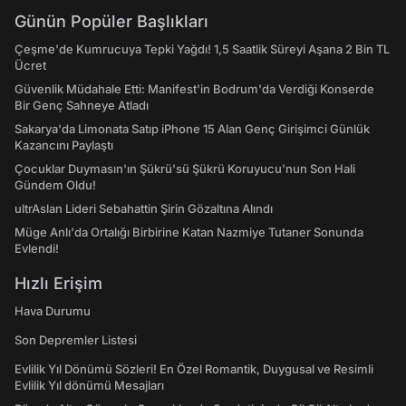
Günün Popüler Başlıkları
Çeşme'de Kumrucuya Tepki Yağdı! 1,5 Saatlik Süreyi Aşana 2 Bin TL
Ücret
Güvenlik Müdahale Etti: Manifest'in Bodrum'da Verdiği Konserde
Bir Genç Sahneye Atladı
Sakarya'da Limonata Satıp iPhone 15 Alan Genç Girişimci Günlük
Kazancını Paylaştı
Çocuklar Duymasın'ın Şükrü'sü Şükrü Koruyucu'nun Son Hali
Gündem Oldu!
ultrAslan Lideri Sebahattin Şirin Gözaltına Alındı
Müge Anlı'da Ortalığı Birbirine Katan Nazmiye Tutaner Sonunda
Evlendi!
Hızlı Erişim
Hava Durumu
Son Depremler Listesi
Evlilik Yıl Dönümü Sözleri! En Özel Romantik, Duygusal ve Resimli
Evlilik Yıl dönümü Mesajları