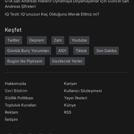
GTA San Andreas Hileleri! Oynamaya Doyamayanlar İçin Güncel San
Andreas Şifreleri
IQ Testi: IQ'unuzun Kaç Olduğunu Merak Ettiniz mi?
Keşfet
Twitter
Deprem
Zam
Youtube
Günlük Burç Yorumları
A101
Tiktok
Son Dakika
Bugün Ne Pişirsem
Gezilecek Yerler
Hakkımızda
Kariyer
Geri Bildirim
Kullanıcı Sözleşmesi
Gizlilik Politikası
Yayın İlkeleri
Topluluk Kuralları
Künye
Reklam
RSS
İletişim