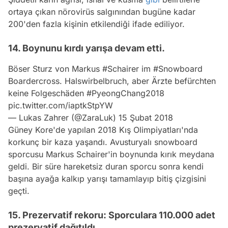
ortaya çıkan nörovirüs salgınından bugüne kadar
200'den fazla kişinin etkilendiği ifade ediliyor.
14. Boynunu kırdı yarışa devam etti.
Böser Sturz von Markus
#Schairer
im
#Snowboard
Boardercross. Halswirbelbruch, aber Ärzte befürchten
keine Folgeschäden
#PyeongChang2018
pic.twitter.com/iaptkStpYW
— Lukas Zahrer (@ZaraLuk)
15 Şubat 2018
Güney Kore'de yapılan 2018 Kış Olimpiyatları'nda
korkunç bir kaza yaşandı. Avusturyalı snowboard
sporcusu Markus Schairer'in boynunda kırık meydana
geldi. Bir süre hareketsiz duran sporcu sonra kendi
başına ayağa kalkıp yarışı tamamlayıp bitiş çizgisini
geçti.
15. Prezervatif rekoru: Sporculara 110.000 adet
prezervatif dağıtıldı.