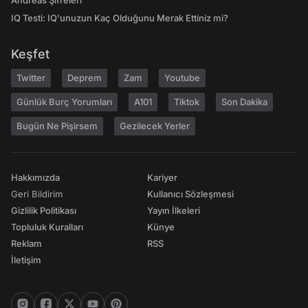
Andreas Şifreleri
IQ Testi: IQ'unuzun Kaç Olduğunu Merak Ettiniz mi?
Keşfet
Twitter
Deprem
Zam
Youtube
Günlük Burç Yorumları
A101
Tiktok
Son Dakika
Bugün Ne Pişirsem
Gezilecek Yerler
Hakkımızda
Kariyer
Geri Bildirim
Kullanıcı Sözleşmesi
Gizlilik Politikası
Yayın İlkeleri
Topluluk Kuralları
Künye
Reklam
RSS
İletişim