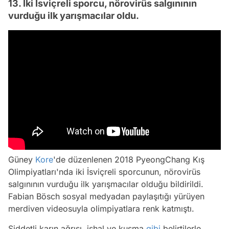
13. İki İsviçreli sporcu, nörovirüs salgınının
vurduğu ilk yarışmacılar oldu.
Güney
Kore
'de düzenlenen 2018 PyeongChang Kış
Olimpiyatları'nda iki İsviçreli sporcunun, nörovirüs
salgınının vurduğu ilk yarışmacılar olduğu bildirildi.
Fabian Bösch sosyal medyadan paylaşıtığı yürüyen
merdiven videosuyla olimpiyatlara renk katmıştı.
Şiddetli karın ağrısı, ishal ve kusma
gibi
belirtilerle