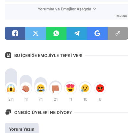
Yorumlar ve Emojiler Aşağıda
Reklam
BU İÇERİĞE EMOJİYLE TEPKİ VER!
211
111
74
21
11
10
6
ONEDİO ÜYELERİ NE DİYOR?
Yorum Yazın