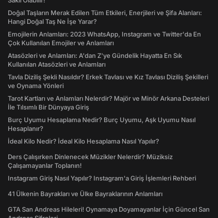
Saklı Olabilir!
Doğal Taşların Merak Edilen Tüm Etkileri, Enerjileri ve Şifa Alanları:
Hangi Doğal Taş Ne İşe Yarar?
Emojilerin Anlamları: 2023 WhatsApp, Instagram ve Twitter'da En
Çok Kullanılan Emojiler ve Anlamları
Atasözleri ve Anlamları: A'dan Z'ye Gündelik Hayatta En Sık
Kullanılan Atasözleri ve Anlamları
Tavla Diziliş Şekli Nasıldır? Erkek Tavlası ve Kız Tavlası Diziliş Şekilleri
ve Oynama Yönleri
Tarot Kartları ve Anlamları Nelerdir? Majör ve Minör Arkana Desteleri
İle Tılsımlı Bir Dünyaya Giriş
Burç Uyumu Hesaplama Nedir? Burç Uyumu, Aşk Uyumu Nasıl
Hesaplanır?
İdeal Kilo Nedir? İdeal Kilo Hesaplama Nasıl Yapılır?
Ders Çalışırken Dinlenecek Müzikler Nelerdir? Müziksiz
Çalışamayanlar Toplanın!
Instagram Giriş Nasıl Yapılır? Instagram'a Giriş İşlemleri Rehberi
41 Ülkenin Bayrakları ve Ülke Bayraklarının Anlamları
GTA San Andreas Hileleri! Oynamaya Doyamayanlar İçin Güncel San