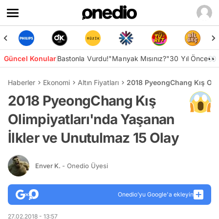
Güncel Konular
Bastonla Vurdu!
"Manyak Mısınız?"
30 Yıl Önce👀
Haberler
Ekonomi
Altın Fiyatları
2018 PyeongChang Kış Olimp
2018 PyeongChang Kış
Olimpiyatları'nda Yaşanan
İlkler ve Unutulmaz 15 Olay
Enver K.
- Onedio Üyesi
Onedio’yu Google'a ekleyin
27.02.2018 - 13:57