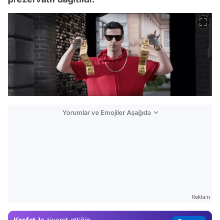
Yorumlar ve Emojiler Aşağıda
Video
Test
Gündem
Magazin
Reklam
Video
Keşfet
ile ziyaret ettiğin