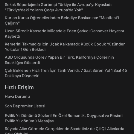
Sokak Röportajında Gurbetçi Türkiye ile Avrupa'yı Kıyasladı:
"Türkiye’deki Yolların Çoğu Avrupa’da Yok"
Kur'an Kursu Öğrencilerinden Belediye Başkanına: "Manifest’i
Çağırın"
Uzun Süredir Kanserle Mücadele Eden Şarkıcı Cansever Hayatını
Kaybetti
Kemerini Takmadığı İçin Uçak Kalkamadı: Küçük Çocuk Yüzünden
Yolcular 1 Gün Bekledi
ABD Ordusunda Görev Yapan Bir Türk, Kaliforniya Çöllerinin
Sıcaklığını Gösterdi
Çok Beklenen Hızlı Tren İçin Tarih Verildi: 7 Saat Süren Yol 1 Saat 45
Dakikaya Düşecek!
Hızlı Erişim
Hava Durumu
Son Depremler Listesi
Evlilik Yıl Dönümü Sözleri! En Özel Romantik, Duygusal ve Resimli
Evlilik Yıl dönümü Mesajları
Rüyada Altın Görmek: Gerçekler de Saadetiniz de Çil Çil Altınlarda