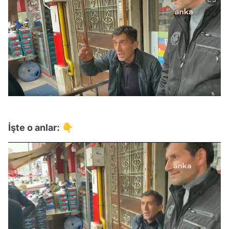
İşte o anlar: 👇
Video