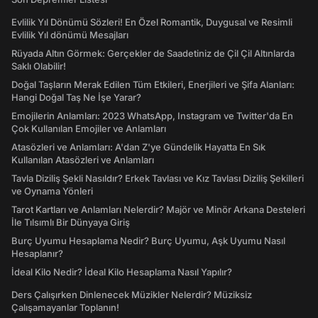
Evlilik Yıl Dönümü Sözleri! En Özel Romantik, Duygusal ve Resimli
Evlilik Yıl dönümü Mesajları
Rüyada Altın Görmek: Gerçekler de Saadetiniz de Çil Çil Altınlarda
Saklı Olabilir!
Doğal Taşların Merak Edilen Tüm Etkileri, Enerjileri ve Şifa Alanları:
Hangi Doğal Taş Ne İşe Yarar?
Emojilerin Anlamları: 2023 WhatsApp, Instagram ve Twitter'da En
Çok Kullanılan Emojiler ve Anlamları
Atasözleri ve Anlamları: A'dan Z'ye Gündelik Hayatta En Sık
Kullanılan Atasözleri ve Anlamları
Tavla Diziliş Şekli Nasıldır? Erkek Tavlası ve Kız Tavlası Diziliş Şekilleri
ve Oynama Yönleri
Tarot Kartları ve Anlamları Nelerdir? Majör ve Minör Arkana Desteleri
İle Tılsımlı Bir Dünyaya Giriş
Burç Uyumu Hesaplama Nedir? Burç Uyumu, Aşk Uyumu Nasıl
Hesaplanır?
İdeal Kilo Nedir? İdeal Kilo Hesaplama Nasıl Yapılır?
Ders Çalışırken Dinlenecek Müzikler Nelerdir? Müziksiz
Çalışamayanlar Toplanın!