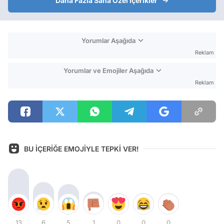
Daha Fazla Sana Özel İçerikler
Yorumlar Aşağıda
Reklam
Yorumlar ve Emojiler Aşağıda
Reklam
BU İÇERİĞE EMOJİYLE TEPKİ VER!
13
6
5
1
0
0
0