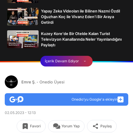
Yapay Zeka Videoları ile Bilinen Nazmi Özdil
Oğuzhan Koç ile Vivanz Eden'i Bir Araya
Getirdi
Kuzey Kore'de Bir Otelde Kalan Turist
Televizyon Kanallarında Neler Yayınlandığını
Paylaştı
İçerik Devam Ediyor
Emre Ş.
- Onedio Üyesi
Onedio’yu Google'a ekleyin
02.05.2023 - 12:13
Favori
Yorum Yap
Paylaş