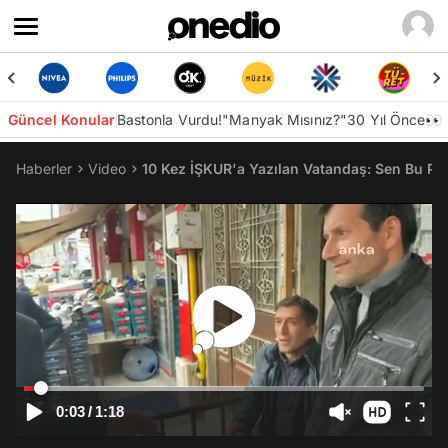
Güncel Konular
Bastonla Vurdu!
"Manyak Mısınız?"
30 Yıl Önce👀
Haberler
Video
10 Kez İŞKUR'a Yazılan Vatandaş: Sen Bu Part
0:03
/
1:18