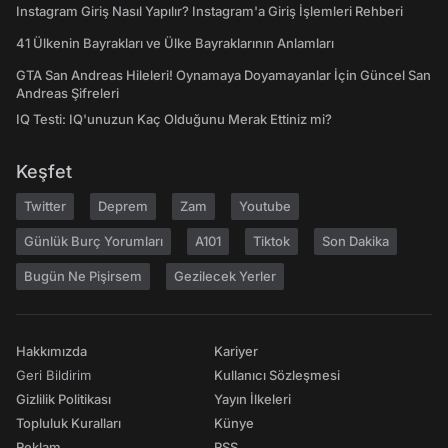
Instagram Giriş Nasıl Yapılır? Instagram'a Giriş İşlemleri Rehberi
41 Ülkenin Bayrakları ve Ülke Bayraklarının Anlamları
GTA San Andreas Hileleri! Oynamaya Doyamayanlar İçin Güncel San
Andreas Şifreleri
IQ Testi: IQ'unuzun Kaç Olduğunu Merak Ettiniz mi?
Keşfet
Twitter
Deprem
Zam
Youtube
Günlük Burç Yorumları
A101
Tiktok
Son Dakika
Bugün Ne Pişirsem
Gezilecek Yerler
Hakkımızda
Kariyer
Geri Bildirim
Kullanıcı Sözleşmesi
Gizlilik Politikası
Yayın İlkeleri
Topluluk Kuralları
Künye
Reklam
RSS