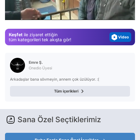
Test
/
Gündem
Magazin
Keşfet
ile ziyaret ettiğin
Video
tüm kategorileri tek akışta gör!
Test
Emre Ş.
Onedio Üyesi
Arkadaşlar bana sövmeyin, annem çok üzülüyor. :(
Tüm içerikleri
Sana Özel Seçtiklerimiz