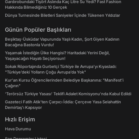
Gardırobundaki Tişört Aslında Kaç Litre Su Yedi? Fast Fashion
Hakkında Bilmediğiniz 10 Gerçek
Dünya Turnesinde Biletleri Saniyeler İçinde Tükenen Yıldızlar
Günün Popüler Başlıkları
Beşiktaş-Üsküdar Vapurunda Yaşlı Kadın, Şort Giyen Kadının
Bacağına Bastonla Vurdu!
Yaşamak İstediğin Ülke Hangisi? Haritadaki Yerini Değil,
Yaşayacağın Hayatı Seçiyorsun!
Sokak Röportajında Gurbetçi Türkiye ile Avrupa'yı Kıyasladı:
"Türkiye’deki Yolların Çoğu Avrupa’da Yok"
Kur'an Kursu Öğrencilerinden Belediye Başkanına: "Manifest’i
Çağırın"
‘Terörsüz Türkiye Yasası’ Teklifi Adalet Komisyonu'nda Kabul Edildi
Gazeteci Fatih Atik'ten Çarpıcı İddia: Çerçeve Yasa Selahattin
Demirtaş'ı Kapsıyor
Hızlı Erişim
Hava Durumu
Son Depremler Listesi