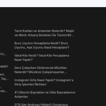
Tarot Kartları ve Anlamları Nelerdir? Majör
ve Minör Arkana Desteleri İle Tılsımlı Bir
Dünyaya Giriş
Burç Uyumu Hesaplama Nedir? Burç
Uyumu, Aşk Uyumu Nasıl Hesaplanır?
Yıl
İdeal Kilo Nedir? İdeal Kilo Hesaplama
Nasıl Yapılır?
abilir!
Ders Çalışırken Dinlenecek Müzikler
Nelerdir? Müziksiz Çalışamayanlar
eri,
Toplanın!
l Taş
Instagram Giriş Nasıl Yapılır? Instagram'a
Giriş İşlemleri Rehberi
,
nılan
41 Ülkenin Bayrakları ve Ülke Bayraklarının
Anlamları
GTA San Andreas Hileleri! Oynamaya