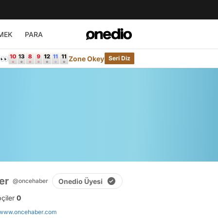
MEK
PARA
e👀
Zone Okey
Seri Diz
er
Onedio Üyesi
@oncehaber
pçiler
0
//www.oncehaber.com