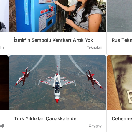
İzmir'in Sembolu Kentkart Artık Yok
Rus Tekn
ilm
Teknoloji
Türk Yıldızları Çanakkale'de
Cehennem
oji
Goygoy