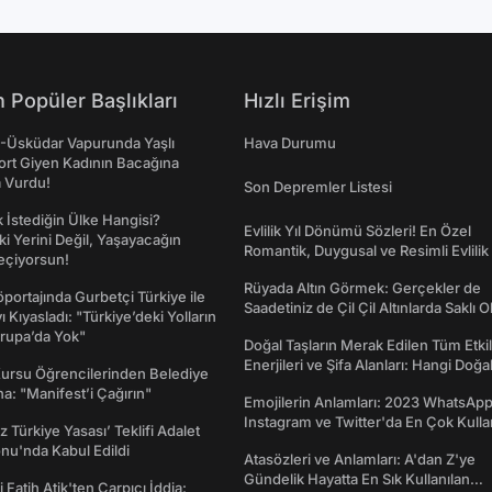
 Popüler Başlıkları
Hızlı Erişim
ş-Üsküdar Vapurunda Yaşlı
Hava Durumu
ort Giyen Kadının Bacağına
a Vurdu!
Son Depremler Listesi
İstediğin Ülke Hangisi?
Evlilik Yıl Dönümü Sözleri! En Özel
ki Yerini Değil, Yaşayacağın
Romantik, Duygusal ve Resimli Evlilik 
eçiyorsun!
dönümü Mesajları
Rüyada Altın Görmek: Gerçekler de
portajında Gurbetçi Türkiye ile
Saadetiniz de Çil Çil Altınlarda Saklı Ol
ı Kıyasladı: "Türkiye’deki Yolların
rupa’da Yok"
Doğal Taşların Merak Edilen Tüm Etkil
Enerjileri ve Şifa Alanları: Hangi Doğa
Kursu Öğrencilerinden Belediye
Ne İşe Yarar?
a: "Manifest’i Çağırın"
Emojilerin Anlamları: 2023 WhatsApp
Instagram ve Twitter'da En Çok Kulla
z Türkiye Yasası’ Teklifi Adalet
Emojiler ve Anlamları
nu'nda Kabul Edildi
Atasözleri ve Anlamları: A'dan Z'ye
Gündelik Hayatta En Sık Kullanılan
 Fatih Atik'ten Çarpıcı İddia: