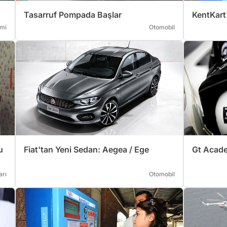
Tasarruf Pompada Başlar
KentKart
mi
Otomobil
u
Fiat'tan Yeni Sedan: Aegea / Ege
Gt Acade
arı
Otomobil