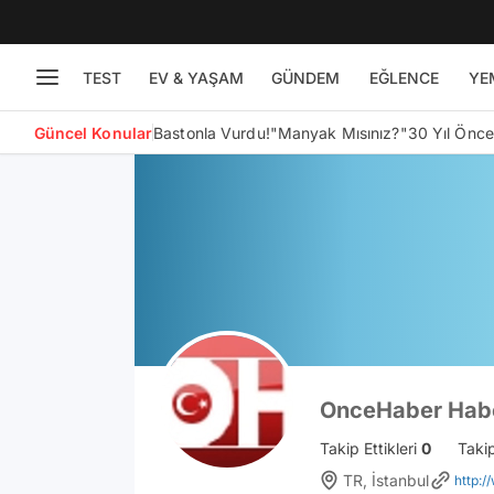
TEST
EV & YAŞAM
GÜNDEM
EĞLENCE
YE
Güncel Konular
Bastonla Vurdu!
"Manyak Mısınız?"
30 Yıl Önc
OnceHaber Hab
Takip Ettikleri
0
Taki
TR, İstanbul
http: