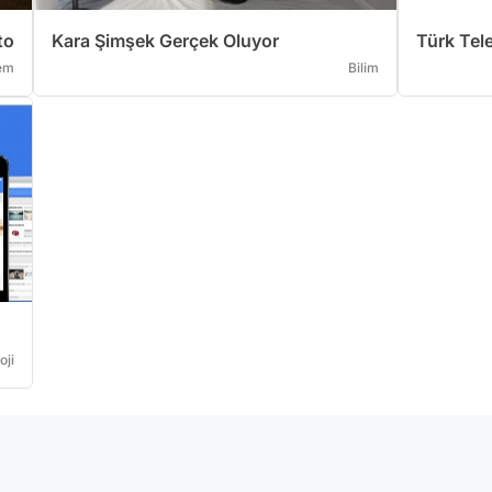
to
Kara Şimşek Gerçek Oluyor
Türk Tel
em
Bilim
oji