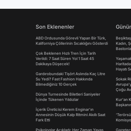
Son Eklenenler
Günün
ABD Ordusunda Görevli Yapan Bir Türk,
Beşikta
Kaliforniya Çöllerinin Sıcaklığını Gösterdi
Kadın, Ş
Bastonl
Çok Beklenen Hızlı Tren İçin Tarih
Verildi: 7 Saat Süren Yol 1 Saat 45
Yaşamak 
Dakikaya Düşecek!
Haritada
Hayatı S
Gardırobundaki Tişört Aslında Kaç Litre
Su Yedi? Fast Fashion Hakkında
Sokak Rö
Bilmediğiniz 10 Gerçek
Avrupa'y
Çoğu Av
Dünya Turnesinde Biletleri Saniyeler
İçinde Tükenen Yıldızlar
Kur'an 
Başkanın
İçerik Üreticisi Kerem Enginar'ın
Annesinin Düşük Kalp Ritmini Akıllı Saat
‘Terörsü
Fark Etti
Komisyo
Psikologlar Açıkladı: Her Zaman Yavaş
Gazeteci