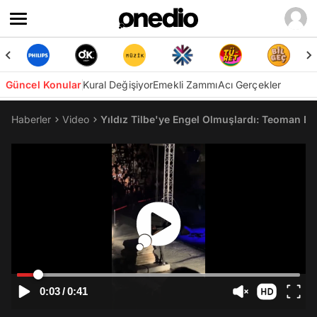
Güncel Konular
Kural Değişiyor
Emekli Zammı
Acı Gerçekler
Haberler
Video
Yıldız Tilbe'ye Engel Olmuşlardı: Teoman B
0:03
/
0:41