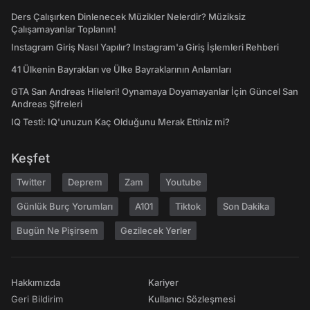
Ders Çalışırken Dinlenecek Müzikler Nelerdir? Müziksiz
Çalışamayanlar Toplanın!
Instagram Giriş Nasıl Yapılır? Instagram'a Giriş İşlemleri Rehberi
41 Ülkenin Bayrakları ve Ülke Bayraklarının Anlamları
GTA San Andreas Hileleri! Oynamaya Doyamayanlar İçin Güncel San
Andreas Şifreleri
IQ Testi: IQ'unuzun Kaç Olduğunu Merak Ettiniz mi?
Keşfet
Twitter
Deprem
Zam
Youtube
Günlük Burç Yorumları
A101
Tiktok
Son Dakika
Bugün Ne Pişirsem
Gezilecek Yerler
Hakkımızda
Kariyer
Geri Bildirim
Kullanıcı Sözleşmesi