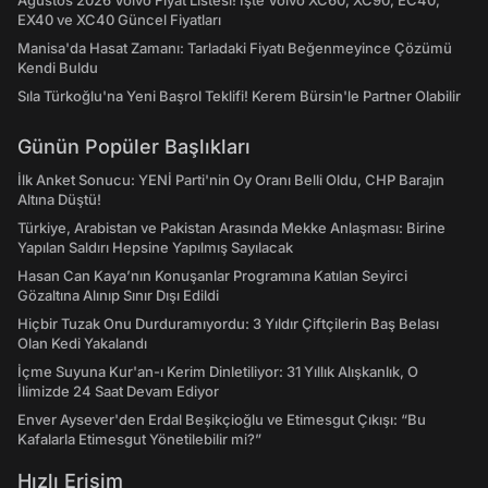
Ağustos 2026 Volvo Fiyat Listesi! İşte Volvo XC60, XC90, EC40,
EX40 ve XC40 Güncel Fiyatları
Manisa'da Hasat Zamanı: Tarladaki Fiyatı Beğenmeyince Çözümü
Kendi Buldu
Sıla Türkoğlu'na Yeni Başrol Teklifi! Kerem Bürsin'le Partner Olabilir
Günün Popüler Başlıkları
İlk Anket Sonucu: YENİ Parti'nin Oy Oranı Belli Oldu, CHP Barajın
Altına Düştü!
Türkiye, Arabistan ve Pakistan Arasında Mekke Anlaşması: Birine
Yapılan Saldırı Hepsine Yapılmış Sayılacak
Hasan Can Kaya’nın Konuşanlar Programına Katılan Seyirci
Gözaltına Alınıp Sınır Dışı Edildi
Hiçbir Tuzak Onu Durduramıyordu: 3 Yıldır Çiftçilerin Baş Belası
Olan Kedi Yakalandı
İçme Suyuna Kur'an-ı Kerim Dinletiliyor: 31 Yıllık Alışkanlık, O
İlimizde 24 Saat Devam Ediyor
Enver Aysever'den Erdal Beşikçioğlu ve Etimesgut Çıkışı: “Bu
Kafalarla Etimesgut Yönetilebilir mi?”
Hızlı Erişim