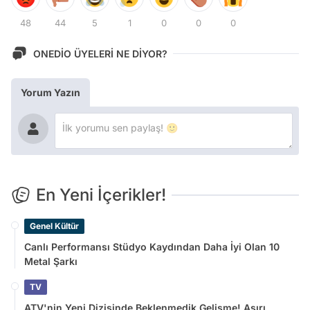
48
44
5
1
0
0
0
ONEDİO ÜYELERİ NE DİYOR?
Yorum Yazın
En Yeni İçerikler!
Genel Kültür
Canlı Performansı Stüdyo Kaydından Daha İyi Olan 10
Metal Şarkı
TV
ATV'nin Yeni Dizisinde Beklenmedik Gelişme! Aşırı