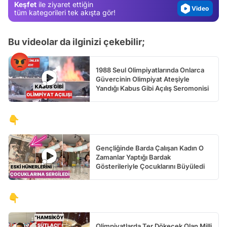
Keşfet
ile ziyaret ettiğin
Video
tüm kategorileri tek akışta gör!
Test
Bu videolar da ilginizi çekebilir;
1988 Seul Olimpiyatlarında Onlarca
Güvercinin Olimpiyat Ateşiyle
Yandığı Kabus Gibi Açılış Seromonisi
👇
Gençliğinde Barda Çalışan Kadın O
Zamanlar Yaptığı Bardak
Gösterileriyle Çocuklarını Büyüledi
👇
Olimpiyatlarda Ter Dökecek Olan Milli