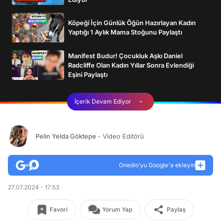
Köpeği İçin Günlük Öğün Hazırlayan Kadın
Yaptığı 1 Aylık Mama Stoğunu Paylaştı
Manifest Budur! Çocukluk Aşkı Daniel
Radcliffe Olan Kadın Yıllar Sonra Evlendiği
Eşini Paylaştı
İçerik Devam Ediyor
Pelin Yelda Göktepe
- Video Editörü
Onedio’yu Google'a ekleyin
27.07.2024 - 17:53
Favori
Yorum Yap
Paylaş