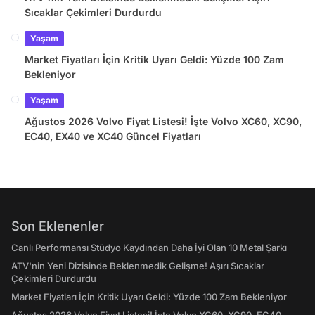
Sıcaklar Çekimleri Durdurdu
Yaşam
Market Fiyatları İçin Kritik Uyarı Geldi: Yüzde 100 Zam
Bekleniyor
Yaşam
Ağustos 2026 Volvo Fiyat Listesi! İşte Volvo XC60, XC90,
EC40, EX40 ve XC40 Güncel Fiyatları
Son Eklenenler
Canlı Performansı Stüdyo Kaydından Daha İyi Olan 10 Metal Şarkı
ATV'nin Yeni Dizisinde Beklenmedik Gelişme! Aşırı Sıcaklar
Çekimleri Durdurdu
Market Fiyatları İçin Kritik Uyarı Geldi: Yüzde 100 Zam Bekleniyor