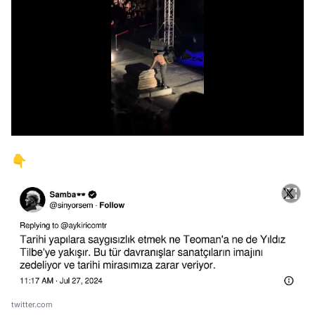
/
👇
twitter.com