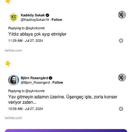
👇
twitter.com
👇
Video
Test
Gündem
twitter.com
Magazin