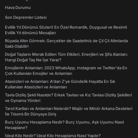
Hava Durumu
Son Depremler Listesi
Evlilik Yıl Dönümü Sözleri! En Özel Romantik, Duygusal ve Resimli
Evlilik Yıl dönümü Mesajları
Rüyada Altın Görmek: Gerçekler de Saadetiniz de Çil Çil Altınlarda
Saklı Olabilir!
Doğal Taşların Merak Edilen Tüm Etkileri, Enerjileri ve Şifa Alanları:
Hangi Doğal Taş Ne İşe Yarar?
Emojilerin Anlamları: 2023 WhatsApp, Instagram ve Twitter'da En
Çok Kullanılan Emojiler ve Anlamları
Atasözleri ve Anlamları: A'dan Z'ye Gündelik Hayatta En Sık
Kullanılan Atasözleri ve Anlamları
Tavla Diziliş Şekli Nasıldır? Erkek Tavlası ve Kız Tavlası Diziliş Şekilleri
ve Oynama Yönleri
Tarot Kartları ve Anlamları Nelerdir? Majör ve Minör Arkana Desteleri
İle Tılsımlı Bir Dünyaya Giriş
Burç Uyumu Hesaplama Nedir? Burç Uyumu, Aşk Uyumu Nasıl
Hesaplanır?
İdeal Kilo Nedir? İdeal Kilo Hesaplama Nasıl Yapılır?