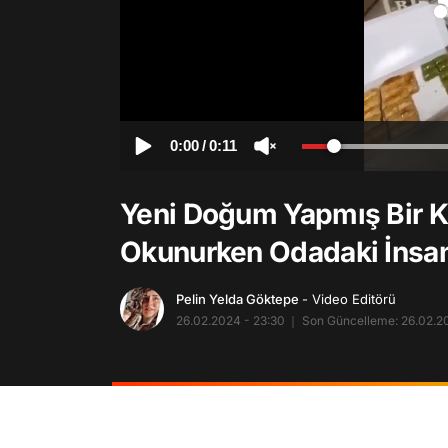
0:00
/
0:11
Yeni Doğum Yapmış Bir 
Okunurken Odadaki İnsanl
Pelin Yelda Göktepe
- Video Editörü
26.02.2024 - 23:30
Son Güncelleme: 26.02.20