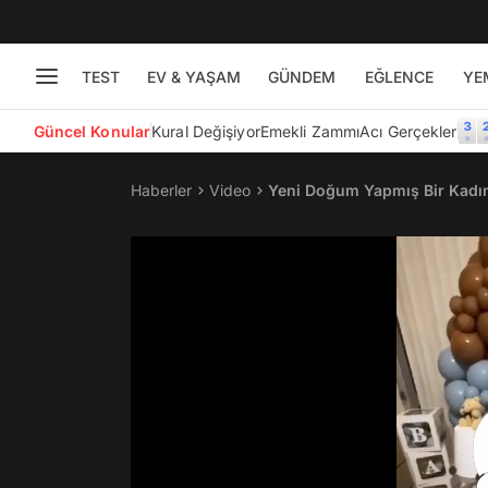
TEST
EV & YAŞAM
GÜNDEM
EĞLENCE
YE
Güncel Konular
Kural Değişiyor
Emekli Zammı
Acı Gerçekler
Haberler
Video
Yeni Doğum Yapmış Bir Kadın