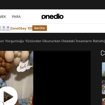
MEK
PARA
ZoneOkey 101
Seri Diz
ın Yorgunluğu Yüzünden Okunurken Odadaki İnsanların Rahatlığı