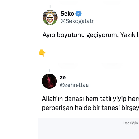
👇
İçeriği