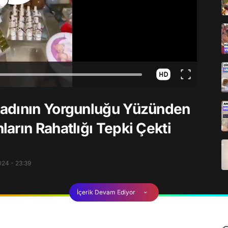
Kadının Yorgunluğu Yüzünden
arın Rahatlığı Tepki Çekti
24 - 23:39
İçerik Devam Ediyor