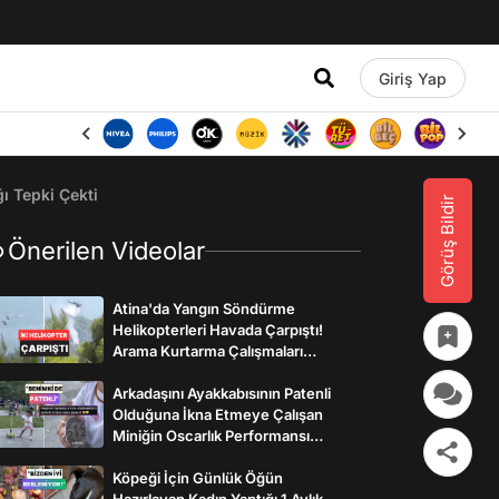
Giriş Yap
 Tepki Çekti
Görüş Bildir
Önerilen Videolar
Atina'da Yangın Söndürme
Helikopterleri Havada Çarpıştı!
Arama Kurtarma Çalışmaları
Başlatıldı
Arkadaşını Ayakkabısının Patenli
Olduğuna İkna Etmeye Çalışan
Miniğin Oscarlık Performansı
Gülümsetti
Köpeği İçin Günlük Öğün
Hazırlayan Kadın Yaptığı 1 Aylık