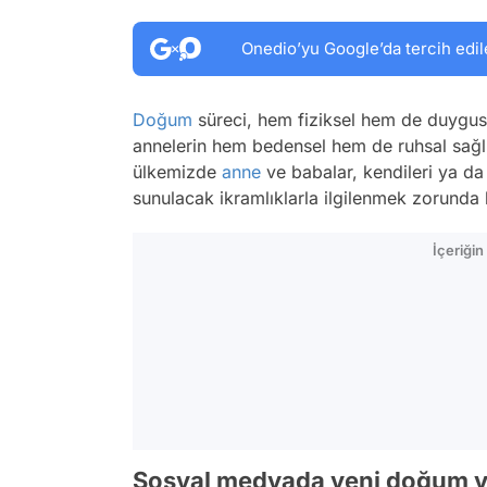
Onedio’yu Google’da tercih edil
Doğum
süreci, hem fiziksel hem de duygusa
annelerin hem bedensel hem de ruhsal sağlık
ülkemizde
anne
ve babalar, kendileri ya da 
sunulacak ikramlıklarla ilgilenmek zorunda k
İçeriği
Sosyal medyada yeni doğum ya