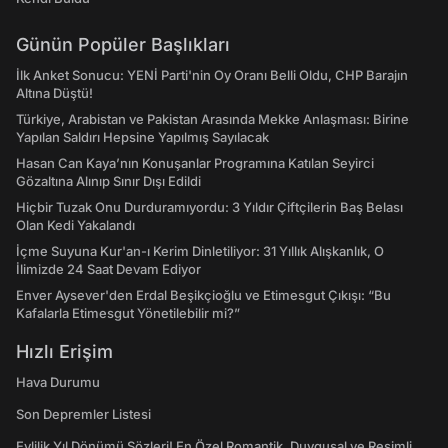
Günün Popüler Başlıkları
İlk Anket Sonucu: YENİ Parti'nin Oy Oranı Belli Oldu, CHP Barajın
Altına Düştü!
Türkiye, Arabistan ve Pakistan Arasında Mekke Anlaşması: Birine
Yapılan Saldırı Hepsine Yapılmış Sayılacak
Hasan Can Kaya’nın Konuşanlar Programına Katılan Seyirci
Gözaltına Alınıp Sınır Dışı Edildi
Hiçbir Tuzak Onu Durduramıyordu: 3 Yıldır Çiftçilerin Baş Belası
Olan Kedi Yakalandı
İçme Suyuna Kur'an-ı Kerim Dinletiliyor: 31 Yıllık Alışkanlık, O
İlimizde 24 Saat Devam Ediyor
Enver Aysever'den Erdal Beşikçioğlu ve Etimesgut Çıkışı: “Bu
Kafalarla Etimesgut Yönetilebilir mi?”
Hızlı Erişim
Hava Durumu
Son Depremler Listesi
Evlilik Yıl Dönümü Sözleri! En Özel Romantik, Duygusal ve Resimli