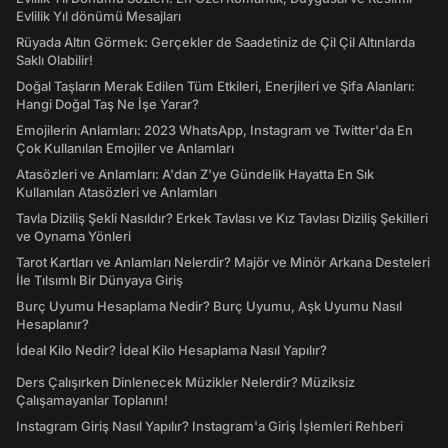
Evlilik Yıl dönümü Mesajları
Rüyada Altın Görmek: Gerçekler de Saadetiniz de Çil Çil Altınlarda
Saklı Olabilir!
Doğal Taşların Merak Edilen Tüm Etkileri, Enerjileri ve Şifa Alanları:
Hangi Doğal Taş Ne İşe Yarar?
Emojilerin Anlamları: 2023 WhatsApp, Instagram ve Twitter'da En
Çok Kullanılan Emojiler ve Anlamları
Atasözleri ve Anlamları: A'dan Z'ye Gündelik Hayatta En Sık
Kullanılan Atasözleri ve Anlamları
Tavla Diziliş Şekli Nasıldır? Erkek Tavlası ve Kız Tavlası Diziliş Şekilleri
ve Oynama Yönleri
Tarot Kartları ve Anlamları Nelerdir? Majör ve Minör Arkana Desteleri
İle Tılsımlı Bir Dünyaya Giriş
Burç Uyumu Hesaplama Nedir? Burç Uyumu, Aşk Uyumu Nasıl
Hesaplanır?
İdeal Kilo Nedir? İdeal Kilo Hesaplama Nasıl Yapılır?
Ders Çalışırken Dinlenecek Müzikler Nelerdir? Müziksiz
Çalışamayanlar Toplanın!
Instagram Giriş Nasıl Yapılır? Instagram'a Giriş İşlemleri Rehberi