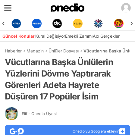
Güncel Konular
Kural Değişiyor
Emekli Zammı
Acı Gerçekler
Haberler
Magazin
Ünlüler Dosyası
Vücutlarına Başka Ünlüle
Vücutlarına Başka Ünlülerin
Yüzlerini Dövme Yaptırarak
Görenleri Adeta Hayrete
Düşüren 17 Popüler İsim
Elif
- Onedio Üyesi
Onedio’yu Google'a ekleyin