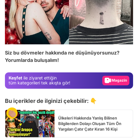
Video
Test
Siz bu dövmeler hakkında ne düşünüyorsunuz?
Yorumlarda buluşalım!
Gündem
Magazin
Keşfet
ile ziyaret ettiğin
Video
tüm kategorileri tek akışta gör!
Test
Bu içerikler de ilginizi çekebilir: 👇
Ülkeleri Hakkında Yanlış Bilinen
Bilgilerden Dolayı Oluşan Tüm Ön
Yargıları Çatır Çatır Kıran 16 Kişi