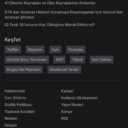
41 Ülkenin Bayrakları ve Ülke Bayraklarının Anlamları
GTA San Andreas Hileleri! Oynamaya Doyamayanlar İçin Güncel San
Andreas Şifreleri
IQ Testi: IQ'unuzun Kaç Olduğunu Merak Ettiniz mi?
Keşfet
Twitter
Deprem
Zam
Youtube
Günlük Burç Yorumları
A101
Tiktok
Son Dakika
Bugün Ne Pişirsem
Gezilecek Yerler
Hakkımızda
Kariyer
Geri Bildirim
Kullanıcı Sözleşmesi
Gizlilik Politikası
Yayın İlkeleri
Topluluk Kuralları
Künye
Reklam
RSS
İletişim