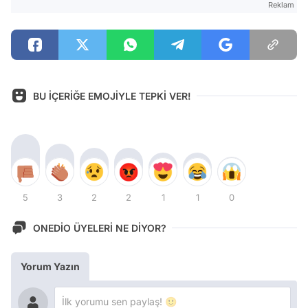
Reklam
BU İÇERİĞE EMOJİYLE TEPKİ VER!
5
3
2
2
1
1
0
ONEDİO ÜYELERİ NE DİYOR?
Yorum Yazın