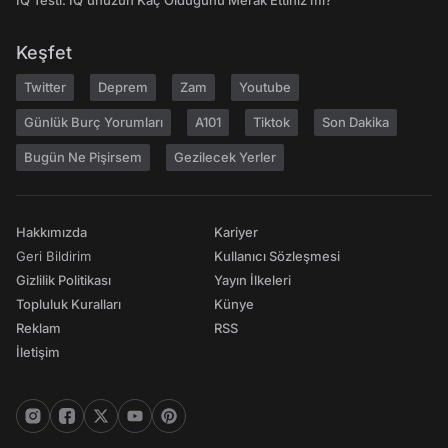
IQ Testi: IQ'unuzun Kaç Olduğunu Merak Ettiniz mi?
Keşfet
Twitter
Deprem
Zam
Youtube
Günlük Burç Yorumları
A101
Tiktok
Son Dakika
Bugün Ne Pişirsem
Gezilecek Yerler
Hakkımızda
Kariyer
Geri Bildirim
Kullanıcı Sözleşmesi
Gizlilik Politikası
Yayın İlkeleri
Topluluk Kuralları
Künye
Reklam
RSS
İletişim