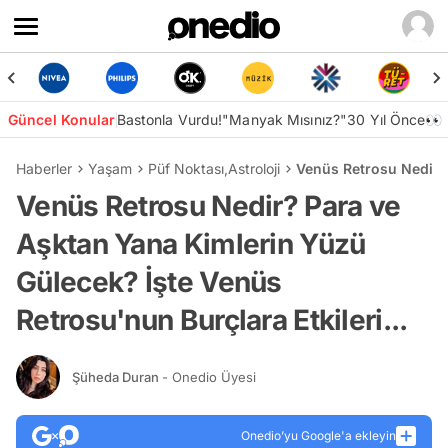
Güncel Konular
Bastonla Vurdu!
"Manyak Mısınız?"
30 Yıl Önce👀
Haberler
Yaşam
Püf Noktası
,
Astroloji
Venüs Retrosu Nedir? 
Venüs Retrosu Nedir? Para ve
Aşktan Yana Kimlerin Yüzü
Gülecek? İşte Venüs
Retrosu'nun Burçlara Etkileri...
Şüheda Duran
- Onedio Üyesi
Onedio’yu Google'a ekleyin