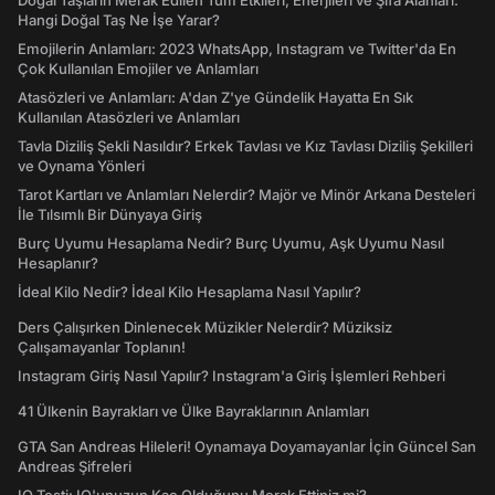
Doğal Taşların Merak Edilen Tüm Etkileri, Enerjileri ve Şifa Alanları:
Hangi Doğal Taş Ne İşe Yarar?
Emojilerin Anlamları: 2023 WhatsApp, Instagram ve Twitter'da En
Çok Kullanılan Emojiler ve Anlamları
Atasözleri ve Anlamları: A'dan Z'ye Gündelik Hayatta En Sık
Kullanılan Atasözleri ve Anlamları
Tavla Diziliş Şekli Nasıldır? Erkek Tavlası ve Kız Tavlası Diziliş Şekilleri
ve Oynama Yönleri
Tarot Kartları ve Anlamları Nelerdir? Majör ve Minör Arkana Desteleri
İle Tılsımlı Bir Dünyaya Giriş
Burç Uyumu Hesaplama Nedir? Burç Uyumu, Aşk Uyumu Nasıl
Hesaplanır?
İdeal Kilo Nedir? İdeal Kilo Hesaplama Nasıl Yapılır?
Ders Çalışırken Dinlenecek Müzikler Nelerdir? Müziksiz
Çalışamayanlar Toplanın!
Instagram Giriş Nasıl Yapılır? Instagram'a Giriş İşlemleri Rehberi
41 Ülkenin Bayrakları ve Ülke Bayraklarının Anlamları
GTA San Andreas Hileleri! Oynamaya Doyamayanlar İçin Güncel San
Andreas Şifreleri