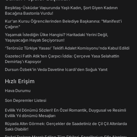
Beşiktaş-Üsküdar Vapurunda Yaşlı Kadın, Şort Giyen Kadının
Bacağına Bastonla Vurdu!
Kur'an Kursu Öğrencilerinden Belediye Başkanına: "Manifest’i
Çağırın"
Yaşamak İstediğin Ülke Hangisi? Haritadaki Yerini Değil,
Yaşayacağın Hayatı Seçiyorsun!
‘Terörsüz Türkiye Yasası’ Teklifi Adalet Komisyonu'nda Kabul Edildi
Gazeteci Fatih Atik'ten Çarpıcı İddia: Çerçeve Yasa Selahattin
Demirtaş'ı Kapsıyor
Dursun Özbek'in Veda Davetine Icardi'den Soğuk Yanıt
Hızlı Erişim
Hava Durumu
Son Depremler Listesi
Evlilik Yıl Dönümü Sözleri! En Özel Romantik, Duygusal ve Resimli
Evlilik Yıl dönümü Mesajları
Rüyada Altın Görmek: Gerçekler de Saadetiniz de Çil Çil Altınlarda
Saklı Olabilir!