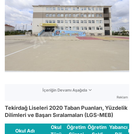
İçeriğin Devamı Aşağıda
Reklam
Tekirdağ Liseleri 2020 Taban Puanları, Yüzdelik
Dilimleri ve Başarı Sıralamaları (LGS-MEB)
Okul
Öğretim
Öğretim
Yabancı
Okul Adı
Ko