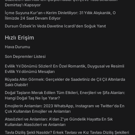
Demirtaş'ı Kapsıyor
İçme Suyuna Kur'an-ı Kerim Dinletiliyor: 31 Yıllık Alışkanlık, O
İlimizde 24 Saat Devam Ediyor
Dursun Özbek'in Veda Davetine Icardi'den Soğuk Yanıt
Hızlı Erişim
Hava Durumu
Son Depremler Listesi
Evlilik Yıl Dönümü Sözleri! En Özel Romantik, Duygusal ve Resimli
Evlilik Yıl dönümü Mesajları
Rüyada Altın Görmek: Gerçekler de Saadetiniz de Çil Çil Altınlarda
Saklı Olabilir!
Doğal Taşların Merak Edilen Tüm Etkileri, Enerjileri ve Şifa Alanları:
Hangi Doğal Taş Ne İşe Yarar?
Emojilerin Anlamları: 2023 WhatsApp, Instagram ve Twitter'da En
Çok Kullanılan Emojiler ve Anlamları
Atasözleri ve Anlamları: A'dan Z'ye Gündelik Hayatta En Sık
Kullanılan Atasözleri ve Anlamları
Tavla Diziliş Şekli Nasıldır? Erkek Tavlası ve Kız Tavlası Diziliş Şekilleri