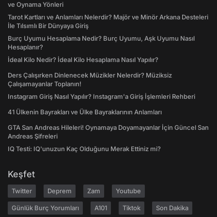
ve Oynama Yönleri
Tarot Kartları ve Anlamları Nelerdir? Majör ve Minör Arkana Desteleri
İle Tılsımlı Bir Dünyaya Giriş
Burç Uyumu Hesaplama Nedir? Burç Uyumu, Aşk Uyumu Nasıl
Hesaplanır?
İdeal Kilo Nedir? İdeal Kilo Hesaplama Nasıl Yapılır?
Ders Çalışırken Dinlenecek Müzikler Nelerdir? Müziksiz
Çalışamayanlar Toplanın!
Instagram Giriş Nasıl Yapılır? Instagram'a Giriş İşlemleri Rehberi
41 Ülkenin Bayrakları ve Ülke Bayraklarının Anlamları
GTA San Andreas Hileleri! Oynamaya Doyamayanlar İçin Güncel San
Andreas Şifreleri
IQ Testi: IQ'unuzun Kaç Olduğunu Merak Ettiniz mi?
Keşfet
Twitter
Deprem
Zam
Youtube
Günlük Burç Yorumları
A101
Tiktok
Son Dakika