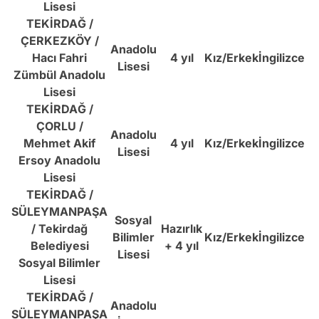
Lisesi
TEKİRDAĞ /
ÇERKEZKÖY /
Anadolu
Hacı Fahri
4 yıl
Kız/Erkek
İngilizce
1
Lisesi
Zümbül Anadolu
Lisesi
TEKİRDAĞ /
ÇORLU /
Anadolu
Mehmet Akif
4 yıl
Kız/Erkek
İngilizce
2
Lisesi
Ersoy Anadolu
Lisesi
TEKİRDAĞ /
SÜLEYMANPAŞA
Sosyal
/ Tekirdağ
Hazırlık
Bilimler
Kız/Erkek
İngilizce
1
Belediyesi
+ 4 yıl
Lisesi
Sosyal Bilimler
Lisesi
TEKİRDAĞ /
Anadolu
SÜLEYMANPAŞA