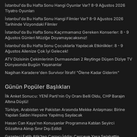
İstanbul'da Bu Hafta Sonu Hangi Oyunlar Var? 8-9 Ağustos 2026
Tiyatro Oyunları
İstanbul'da Bu Hafta Sonu Hangi Filmler Var? 8-9 Ağustos 2026
Tarihinde Vizyondaki Filmler
İstanbul'da Bu Hafta Sonu Kaçırmamanız Gereken Konserler: 8 - 9
Ağustos Günleri Müziğe Doyamayacaksınız!
İstanbul'da Bu Hafta Sonu Çocuklarla Yapılacak Etkinlikler: 8 - 9
Ağustos Ailenize Çok İyi Gelecek!
ATV Dizisinin Çekimlerinin Durmasından 2 Reytinge Düşen Diziye TV
Dünyasında Bugün Yaşananlar
Nagihan Karadere'den Survivor İtirafı! "Ölene Kadar Giderim"
Günün Popüler Başlıkları
İlk Anket Sonucu: YENİ Parti'nin Oy Oranı Belli Oldu, CHP Barajın
Altına Düştü!
Türkiye, Arabistan ve Pakistan Arasında Mekke Anlaşması: Birine
Yapılan Saldırı Hepsine Yapılmış Sayılacak
Hasan Can Kaya’nın Konuşanlar Programına Katılan Seyirci
Gözaltına Alınıp Sınır Dışı Edildi
Gazeteci Fatih Atik'ten Çarpıcı İddia: Çerçeve Yasa Selahattin