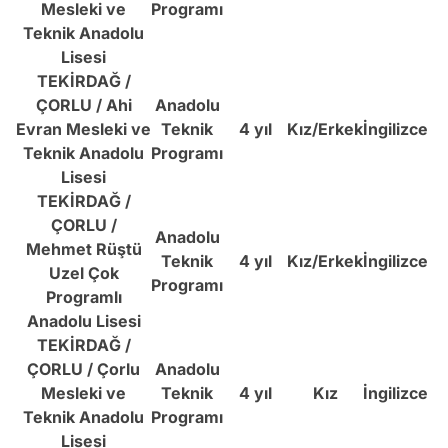
Mesleki ve
Programı
Teknik Anadolu
Lisesi
TEKİRDAĞ /
ÇORLU / Ahi
Anadolu
Evran Mesleki ve
Teknik
4 yıl
Kız/Erkek
İngilizce
Teknik Anadolu
Programı
Lisesi
TEKİRDAĞ /
ÇORLU /
Anadolu
Mehmet Rüştü
Teknik
4 yıl
Kız/Erkek
İngilizce
Uzel Çok
Programı
Programlı
Anadolu Lisesi
TEKİRDAĞ /
ÇORLU / Çorlu
Anadolu
Mesleki ve
Teknik
4 yıl
Kız
İngilizce
Teknik Anadolu
Programı
Lisesi