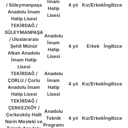
İmam
/ Süleymanpaşa
4 yıl
Kız/Erkek
İngilizce
Hatip
Anadolu İmam
Lisesi
Hatip Lisesi
TEKİRDAĞ /
SÜLEYMANPAŞA
Anadolu
/ Uluslararası
İmam
Şehit Münür
4 yıl
Erkek
İngil
i
zce
Hatip
Alkan Anadolu
Lisesi
İmam Hatip
Lisesi
TEKİRDAĞ /
Anadolu
ÇORLU / Çorlu
İmam
4 yıl
Kız/Erkek
İngilizce
1
Anadolu İmam
Hatip
Hatip Lisesi
Lisesi
TEKİRDAĞ /
ÇERKEZKÖY /
Anadolu
Çerkezköy Halit
Teknik
4 yıl
Kız/Erkek
İngilizce
Narin Mesleki ve
Programı