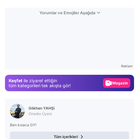
Yorumlar ve Emojiler Aşağıda
Video
Test
Reklam
Gündem
Keşfet
ile ziyaret ettiğin
Magazin
tüm kategorileri tek akışta gör!
Video
Test
Gökhan YAHŞi
Onedio Üyesi
Ben kısaca GY!
Tüm içerikleri