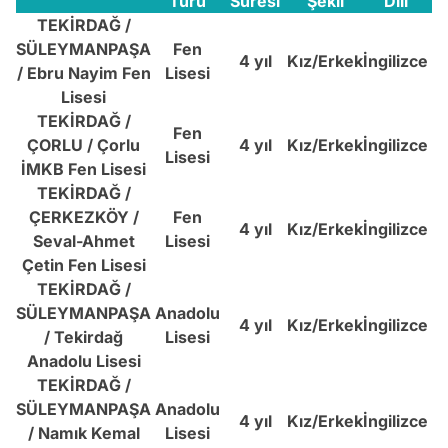
Türü
Süresi
Şekli
Dili
TEKİRDAĞ /
SÜLEYMANPAŞA
Fen
4 yıl
Kız/Erkek
İngilizce
1
/ Ebru Nayim Fen
Lisesi
Lisesi
TEKİRDAĞ /
Fen
ÇORLU / Çorlu
4 yıl
Kız/Erkek
İngilizce
1
Lisesi
İMKB Fen Lisesi
TEKİRDAĞ /
ÇERKEZKÖY /
Fen
4 yıl
Kız/Erkek
İngilizce
1
Seval-Ahmet
Lisesi
Çetin Fen Lisesi
TEKİRDAĞ /
SÜLEYMANPAŞA
Anadolu
4 yıl
Kız/Erkek
İngilizce
1
/ Tekirdağ
Lisesi
Anadolu Lisesi
TEKİRDAĞ /
SÜLEYMANPAŞA
Anadolu
4 yıl
Kız/Erkek
İngilizce
2
/ Namık Kemal
Lisesi