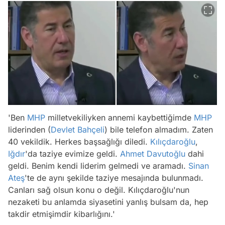
'Ben
MHP
milletvekiliyken annemi kaybettiğimde
MHP
liderinden (
Devlet Bahçeli
) bile telefon almadım. Zaten
40 vekildik. Herkes başsağlığı diledi.
Kılıçdaroğlu
,
Iğdır
'da taziye evimize geldi.
Ahmet Davutoğlu
dahi
geldi. Benim kendi liderim gelmedi ve aramadı.
Sinan
Ateş
'te de aynı şekilde taziye mesajında bulunmadı.
Canları sağ olsun konu o değil. Kılıçdaroğlu'nun
nezaketi bu anlamda siyasetini yanlış bulsam da, hep
takdir etmişimdir kibarlığını.'