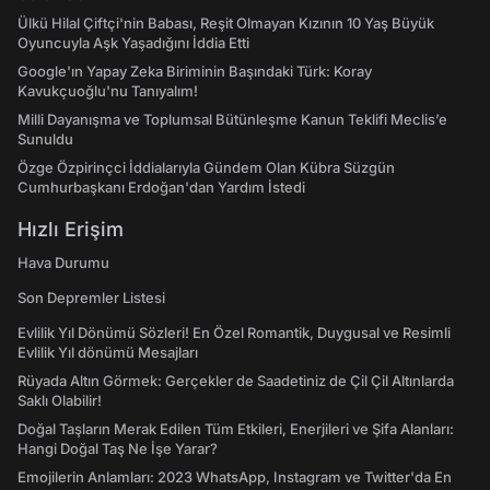
Ülkü Hilal Çiftçi'nin Babası, Reşit Olmayan Kızının 10 Yaş Büyük
Oyuncuyla Aşk Yaşadığını İddia Etti
Google'ın Yapay Zeka Biriminin Başındaki Türk: Koray
Kavukçuoğlu'nu Tanıyalım!
Milli Dayanışma ve Toplumsal Bütünleşme Kanun Teklifi Meclis’e
Sunuldu
Özge Özpirinçci İddialarıyla Gündem Olan Kübra Süzgün
Cumhurbaşkanı Erdoğan'dan Yardım İstedi
Hızlı Erişim
Hava Durumu
Son Depremler Listesi
Evlilik Yıl Dönümü Sözleri! En Özel Romantik, Duygusal ve Resimli
Evlilik Yıl dönümü Mesajları
Rüyada Altın Görmek: Gerçekler de Saadetiniz de Çil Çil Altınlarda
Saklı Olabilir!
Doğal Taşların Merak Edilen Tüm Etkileri, Enerjileri ve Şifa Alanları:
Hangi Doğal Taş Ne İşe Yarar?
Emojilerin Anlamları: 2023 WhatsApp, Instagram ve Twitter'da En