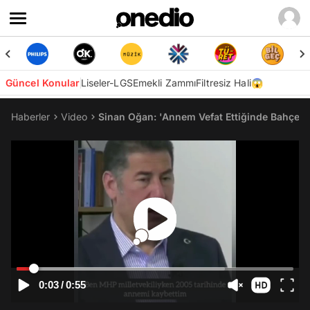
Güncel Konular
Liseler-LGS
Emekli Zammı
Filtresiz Hali😱
Haberler
Video
Sinan Oğan: 'Annem Vefat Ettiğinde Bahçeli B
0:03
/
0:55