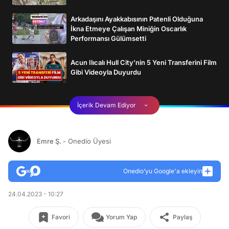
Arkadaşını Ayakkabısının Patenli Olduğuna
İkna Etmeye Çalışan Miniğin Oscarlık
Performansı Gülümsetti
Acun Ilıcalı Hull City’nin 5 Yeni Transferini Film
Gibi Videoyla Duyurdu
İçerik Devam Ediyor
Emre Ş.
- Onedio Üyesi
Onedio’yu Google'a ekleyin
24.04.2023 - 10:27
Favori
Yorum Yap
Paylaş