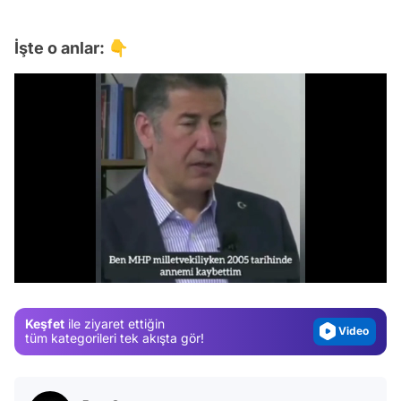
İşte o anlar: 👇
Video
Test
/
Gündem
Magazin
Keşfet
ile ziyaret ettiğin
Video
tüm kategorileri tek akışta gör!
Test