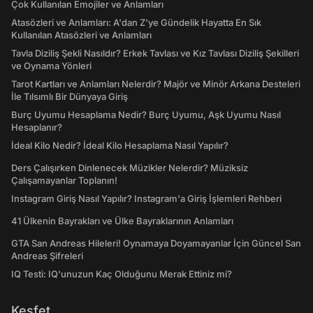
Çok Kullanılan Emojiler ve Anlamları
Atasözleri ve Anlamları: A'dan Z'ye Gündelik Hayatta En Sık
Kullanılan Atasözleri ve Anlamları
Tavla Diziliş Şekli Nasıldır? Erkek Tavlası ve Kız Tavlası Diziliş Şekilleri
ve Oynama Yönleri
Tarot Kartları ve Anlamları Nelerdir? Majör ve Minör Arkana Desteleri
İle Tılsımlı Bir Dünyaya Giriş
Burç Uyumu Hesaplama Nedir? Burç Uyumu, Aşk Uyumu Nasıl
Hesaplanır?
İdeal Kilo Nedir? İdeal Kilo Hesaplama Nasıl Yapılır?
Ders Çalışırken Dinlenecek Müzikler Nelerdir? Müziksiz
Çalışamayanlar Toplanın!
Instagram Giriş Nasıl Yapılır? Instagram'a Giriş İşlemleri Rehberi
41 Ülkenin Bayrakları ve Ülke Bayraklarının Anlamları
GTA San Andreas Hileleri! Oynamaya Doyamayanlar İçin Güncel San
Andreas Şifreleri
IQ Testi: IQ'unuzun Kaç Olduğunu Merak Ettiniz mi?
Keşfet