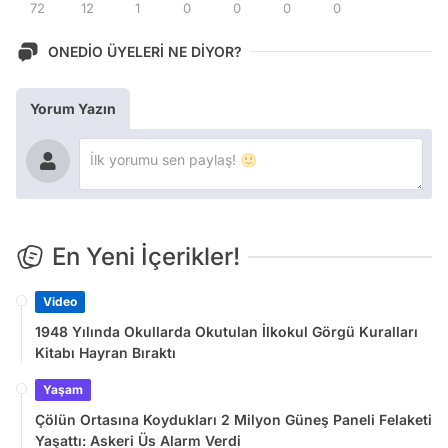
72
12
1
0
0
0
0
ONEDİO ÜYELERİ NE DİYOR?
Yorum Yazın
En Yeni İçerikler!
Video
1948 Yılında Okullarda Okutulan İlkokul Görgü Kuralları
Kitabı Hayran Bıraktı
Yaşam
Çölün Ortasına Koydukları 2 Milyon Güneş Paneli Felaketi
Yaşattı: Askeri Üs Alarm Verdi