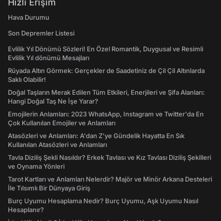
Hızlı Erişim
Hava Durumu
Son Depremler Listesi
Evlilik Yıl Dönümü Sözleri! En Özel Romantik, Duygusal ve Resimli
Evlilik Yıl dönümü Mesajları
Rüyada Altın Görmek: Gerçekler de Saadetiniz de Çil Çil Altınlarda
Saklı Olabilir!
Doğal Taşların Merak Edilen Tüm Etkileri, Enerjileri ve Şifa Alanları:
Hangi Doğal Taş Ne İşe Yarar?
Emojilerin Anlamları: 2023 WhatsApp, Instagram ve Twitter'da En
Çok Kullanılan Emojiler ve Anlamları
Atasözleri ve Anlamları: A'dan Z'ye Gündelik Hayatta En Sık
Kullanılan Atasözleri ve Anlamları
Tavla Diziliş Şekli Nasıldır? Erkek Tavlası ve Kız Tavlası Diziliş Şekilleri
ve Oynama Yönleri
Tarot Kartları ve Anlamları Nelerdir? Majör ve Minör Arkana Desteleri
İle Tılsımlı Bir Dünyaya Giriş
Burç Uyumu Hesaplama Nedir? Burç Uyumu, Aşk Uyumu Nasıl
Hesaplanır?