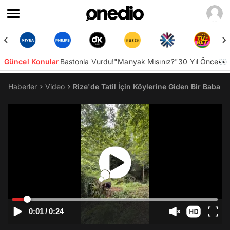
Güncel Konular
Bastonla Vurdu!
"Manyak Mısınız?"
30 Yıl Önce👀
Haberler
Video
Rize'de Tatil İçin Köylerine Giden Bir Baba v
0:01
/
0:24