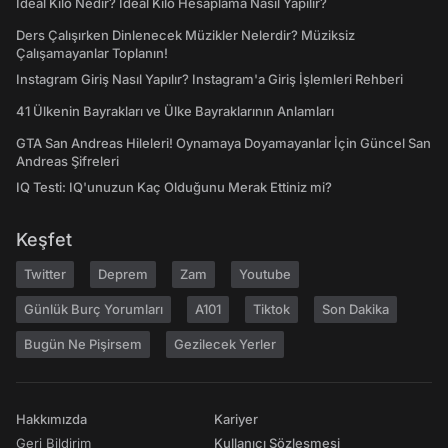
İdeal Kilo Nedir? İdeal Kilo Hesaplama Nasıl Yapılır?
Ders Çalışırken Dinlenecek Müzikler Nelerdir? Müziksiz
Çalışamayanlar Toplanın!
Instagram Giriş Nasıl Yapılır? Instagram'a Giriş İşlemleri Rehberi
41 Ülkenin Bayrakları ve Ülke Bayraklarının Anlamları
GTA San Andreas Hileleri! Oynamaya Doyamayanlar İçin Güncel San
Andreas Şifreleri
IQ Testi: IQ'unuzun Kaç Olduğunu Merak Ettiniz mi?
Keşfet
Twitter
Deprem
Zam
Youtube
Günlük Burç Yorumları
A101
Tiktok
Son Dakika
Bugün Ne Pişirsem
Gezilecek Yerler
Hakkımızda
Kariyer
Geri Bildirim
Kullanıcı Sözleşmesi