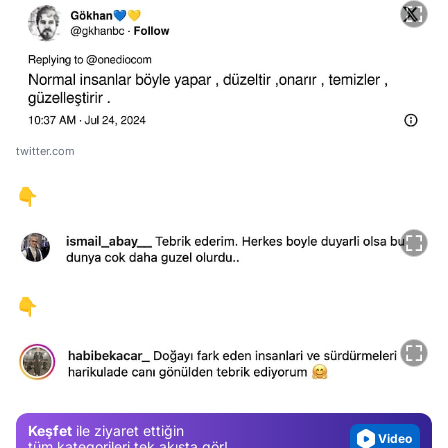
twitter.com
👇
👇
Video
Test
Gündem
Magazin
Keşfet
ile ziyaret ettiğin
Video
tüm kategorileri tek akışta gör!