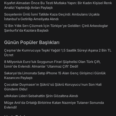
Kıyafet Almadan Önce Bu Testi Mutlaka Yapın: Bir Kadın Kişisel Renk
Analizi Yaptırdığı Anları Paylaştı
Sosyetenin Ünlü İsmi Tatilde Kaza Geçirdi: Ambulans Uçakla
İstanbul'a Getirilip Ameliyata Alındı
12 Bin Yıllık Sırrı Çözmek İçin Türkiye'ye Geldiler: Çinli Arkeologlar
Şanlıurfa'da Kazılara Başladı
Günün Popüler Başlıkları
Çeşme'de Kumrucuya Tepki Yağdı! 1,5 Saatlik Süreyi Aşana 2 Bin TL
Ücret
8 Milyonluk Euro'luk Soygunun Firari Şüphelisi Olan Türk Çift,
İzmir'de Evlendi: Almanlar 'Utanmaz Çift' Dedi!
Sakarya'da Limonata Satıp iPhone 15 Alan Genç Girişimci Günlük
Kazancını Paylaştı
Çocuklar Duymasın'ın Şükrü'sü Şükrü Koruyucu'nun Son Hali
Gündem Oldu!
ultrAslan Lideri Sebahattin Şirin Gözaltına Alındı
Müge Anlı'da Ortalığı Birbirine Katan Nazmiye Tutaner Sonunda
Evlendi!