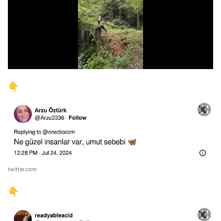
/
👇
twitter.com
👇