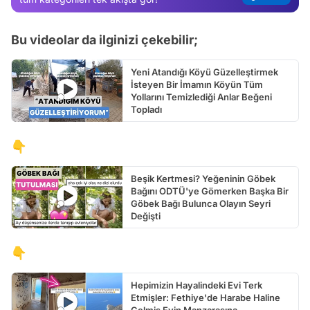
Test
Bu videolar da ilginizi çekebilir;
Yeni Atandığı Köyü Güzelleştirmek
İsteyen Bir İmamın Köyün Tüm
Yollarını Temizlediği Anlar Beğeni
Topladı
👇
Beşik Kertmesi? Yeğeninin Göbek
Bağını ODTÜ'ye Gömerken Başka Bir
Göbek Bağı Bulunca Olayın Seyri
Değişti
👇
Hepimizin Hayalindeki Evi Terk
Etmişler: Fethiye'de Harabe Haline
Gelmiş Evin Manzarasına