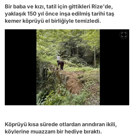
Bir baba ve kızı, tatil için gittikleri Rize'de,
yaklaşık 150 yıl önce inşa edilmiş tarihi taş
kemer köprüyü el birliğiyle temizledi.
Köprüyü kısa sürede otlardan arındıran ikili,
köylerine muazzam bir hediye bıraktı.