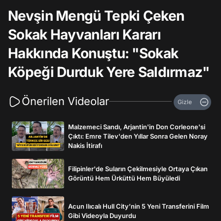
Nevşin Mengü Tepki Çeken
Sokak Hayvanları Kararı
Hakkında Konuştu: "Sokak
Köpeği Durduk Yere Saldırmaz"
Önerilen Videolar
Gizle
Malzemeci Sandı, Arjantin'in Don Corleone'si
Çıktı: Emre Tilev'den Yıllar Sonra Gelen Noray
Nakis İtirafı
Filipinler'de Suların Çekilmesiyle Ortaya Çıkan
Görüntü Hem Ürküttü Hem Büyüledi
Acun Ilıcalı Hull City’nin 5 Yeni Transferini Film
Gibi Videoyla Duyurdu