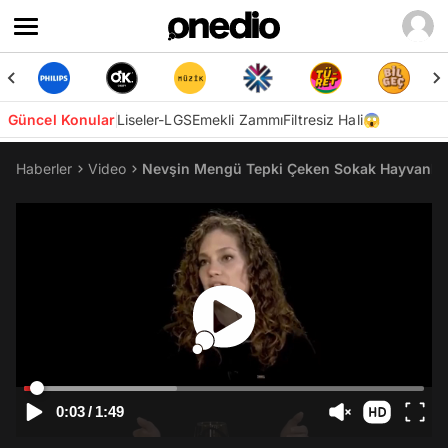
Güncel Konular
Liseler-LGS
Emekli Zammı
Filtresiz Hali😱
Haberler
Video
Nevşin Mengü Tepki Çeken Sokak Hayvanları
0:03
/
1:49