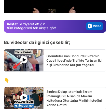
Gündem
/
Magazin
Video
Keşfet
ile ziyaret ettiğin
Test
tüm kategorileri tek akışta gör!
Bu videolar da ilginizi çekebilir;
Görüntüler Kan Dondurdu: Rize'nin
Çayeli İlçesi’nde Trafikte Tartışan İki
Kişi Birbirlerine Kurşun Yağdırdı
👇
Sınıfına Dolap İstemişti: Ekrem
İmamoğlu 23 Nisan'da Makam
Koltuğuna Oturttuğu Miniğin İsteğini
Yerine Getirdi