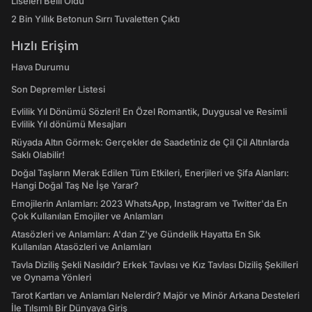
Liseleri Belli Oldu
2 Bin Yıllık Betonun Sırrı Tuvaletten Çıktı
Hızlı Erişim
Hava Durumu
Son Depremler Listesi
Evlilik Yıl Dönümü Sözleri! En Özel Romantik, Duygusal ve Resimli
Evlilik Yıl dönümü Mesajları
Rüyada Altın Görmek: Gerçekler de Saadetiniz de Çil Çil Altınlarda
Saklı Olabilir!
Doğal Taşların Merak Edilen Tüm Etkileri, Enerjileri ve Şifa Alanları:
Hangi Doğal Taş Ne İşe Yarar?
Emojilerin Anlamları: 2023 WhatsApp, Instagram ve Twitter'da En
Çok Kullanılan Emojiler ve Anlamları
Atasözleri ve Anlamları: A'dan Z'ye Gündelik Hayatta En Sık
Kullanılan Atasözleri ve Anlamları
Tavla Diziliş Şekli Nasıldır? Erkek Tavlası ve Kız Tavlası Diziliş Şekilleri
ve Oynama Yönleri
Tarot Kartları ve Anlamları Nelerdir? Majör ve Minör Arkana Desteleri
İle Tılsımlı Bir Dünyaya Giriş