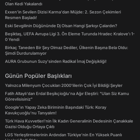
Olan Kedi Yakalandı
Exxen'in Sevilen Dizisi Karma'dan Müjde: 2. Sezon Çekimleri
Resmen Başladı!
Eski Sevgilinin Düğününde Dj Olsan Hangi Şarkıyı Çalardın?
Beşiktaş, UEFA Avrupa Ligi 3. Ön Eleme Turunda Hradec Kralove'ı 1-
0 Yendi
Birkaç Taneden Bir Şey Olmaz Dediler, Ülkenin Başına Bela Oldu:
Şimdi Durdurulamıyor
AURA Grubunun Suzy'sinden Radikal İmaj Değişikliği!
Günün Popüler Başlıkları
Yalnızca Milenyum Çocukları 2000'lilerin Çok İyi Bildiği Şeyler
Fatih Altaylı'dan Erdal Beşikçioğlu'na Ağır Eleştiri: "Ulan Siz Kamu
Görevlisisiniz"
Google'ın Yapay Zeka Biriminin Başındaki Türk: Koray
Kavukçuoğlu'nu Tanıyalım!
Türk Hava Kuvvetleri'nin İlk Kadın Generalinin Dedesinin Çanakkale
Gazisi Olduğu Ortaya Çıktı
LGS Yerleştirmelerinin Ardından Türkiye'nin En Yüksek Puanlı