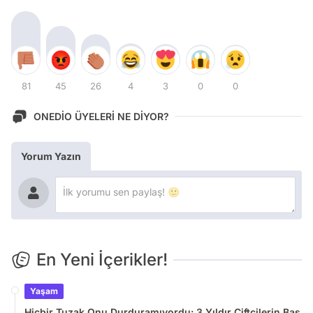
81
45
26
4
3
0
0
ONEDİO ÜYELERİ NE DİYOR?
Yorum Yazın
En Yeni İçerikler!
Yaşam
Hiçbir Tuzak Onu Durduramıyordu: 3 Yıldır Çiftçilerin Baş