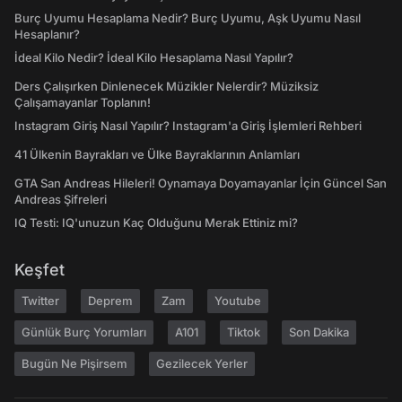
Burç Uyumu Hesaplama Nedir? Burç Uyumu, Aşk Uyumu Nasıl
Hesaplanır?
İdeal Kilo Nedir? İdeal Kilo Hesaplama Nasıl Yapılır?
Ders Çalışırken Dinlenecek Müzikler Nelerdir? Müziksiz
Çalışamayanlar Toplanın!
Instagram Giriş Nasıl Yapılır? Instagram'a Giriş İşlemleri Rehberi
41 Ülkenin Bayrakları ve Ülke Bayraklarının Anlamları
GTA San Andreas Hileleri! Oynamaya Doyamayanlar İçin Güncel San
Andreas Şifreleri
IQ Testi: IQ'unuzun Kaç Olduğunu Merak Ettiniz mi?
Keşfet
Twitter
Deprem
Zam
Youtube
Günlük Burç Yorumları
A101
Tiktok
Son Dakika
Bugün Ne Pişirsem
Gezilecek Yerler