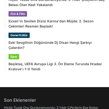
Belası Olan Kedi Yakalandı
Dizi & Film
Exxen'in Sevilen Dizisi Karma'dan Müjde: 2. Sezon
Çekimleri Resmen Başladı!
Genel Kültür
Eski Sevgilinin Düğününde Dj Olsan Hangi Şarkıyı
Çalardın?
Spor
Beşiktaş, UEFA Avrupa Ligi 3. Ön Eleme Turunda Hradec
Kralove'ı 1-0 Yendi
Son Eklenenler
Hiçbir Tuzak Onu Durduramıyordu: 3 Yıldır Çiftçilerin Baş Belası