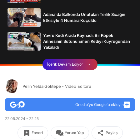
Adana'da Balkonda Unutulan Terlik Sıcağın
Etkisiyle 4 Numara Küçüldü
Yavru Kedi Arada Kaynadı: Bir Köpek
Annesinin Sütünü Emen Kediyi Kuyruğundan
Yakaladı
İçerik Devam Ediyor
Pelin Yelda Göktepe
- Video Editörü
Onedio’yu Google'a ekleyin
22.05.2024 - 22:25
Favori
Yorum Yap
Paylaş