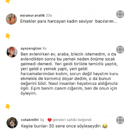
👇
👇
👇