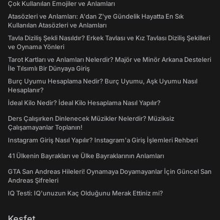
Çok Kullanılan Emojiler ve Anlamları
Atasözleri ve Anlamları: A'dan Z'ye Gündelik Hayatta En Sık
Kullanılan Atasözleri ve Anlamları
Tavla Diziliş Şekli Nasıldır? Erkek Tavlası ve Kız Tavlası Diziliş Şekilleri
ve Oynama Yönleri
Tarot Kartları ve Anlamları Nelerdir? Majör ve Minör Arkana Desteleri
İle Tılsımlı Bir Dünyaya Giriş
Burç Uyumu Hesaplama Nedir? Burç Uyumu, Aşk Uyumu Nasıl
Hesaplanır?
İdeal Kilo Nedir? İdeal Kilo Hesaplama Nasıl Yapılır?
Ders Çalışırken Dinlenecek Müzikler Nelerdir? Müziksiz
Çalışamayanlar Toplanın!
Instagram Giriş Nasıl Yapılır? Instagram'a Giriş İşlemleri Rehberi
41 Ülkenin Bayrakları ve Ülke Bayraklarının Anlamları
GTA San Andreas Hileleri! Oynamaya Doyamayanlar İçin Güncel San
Andreas Şifreleri
IQ Testi: IQ'unuzun Kaç Olduğunu Merak Ettiniz mi?
Keşfet