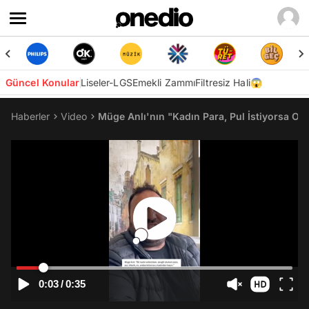
Güncel Konular
Liseler-LGS
Emekli Zammı
Filtresiz Hali😱
Haberler
Video
Müge Anlı'nın "Kadın Para, Pul İstiyorsa On
0:03
/
0:35