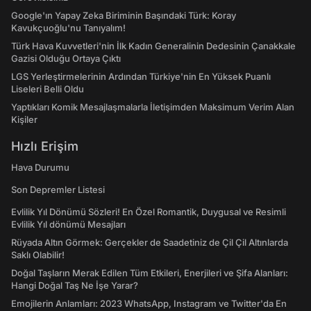
Google'ın Yapay Zeka Biriminin Başındaki Türk: Koray
Kavukçuoğlu'nu Tanıyalım!
Türk Hava Kuvvetleri'nin İlk Kadın Generalinin Dedesinin Çanakkale
Gazisi Olduğu Ortaya Çıktı
LGS Yerleştirmelerinin Ardından Türkiye'nin En Yüksek Puanlı
Liseleri Belli Oldu
Yaptıkları Komik Mesajlaşmalarla İletişimden Maksimum Verim Alan
Kişiler
Hızlı Erişim
Hava Durumu
Son Depremler Listesi
Evlilik Yıl Dönümü Sözleri! En Özel Romantik, Duygusal ve Resimli
Evlilik Yıl dönümü Mesajları
Rüyada Altın Görmek: Gerçekler de Saadetiniz de Çil Çil Altınlarda
Saklı Olabilir!
Doğal Taşların Merak Edilen Tüm Etkileri, Enerjileri ve Şifa Alanları:
Hangi Doğal Taş Ne İşe Yarar?
Emojilerin Anlamları: 2023 WhatsApp, Instagram ve Twitter'da En