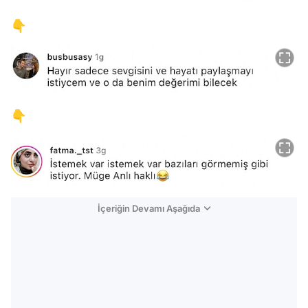
👇
👇
İçeriğin Devamı Aşağıda