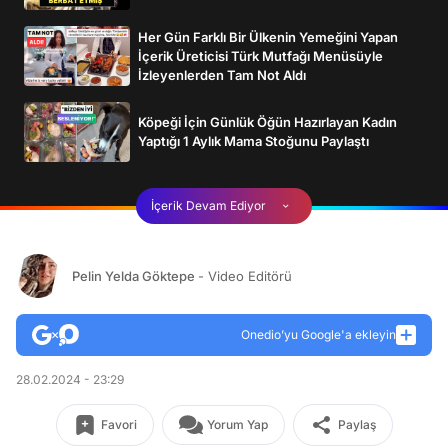
Her Gün Farklı Bir Ülkenin Yemeğini Yapan
İçerik Üreticisi Türk Mutfağı Menüsüyle
İzleyenlerden Tam Not Aldı
Köpeği İçin Günlük Öğün Hazırlayan Kadın
Yaptığı 1 Aylık Mama Stoğunu Paylaştı
İçerik Devam Ediyor
Pelin Yelda Göktepe
- Video Editörü
Onedio’yu Google'a ekleyin
28.02.2024 - 23:29
Favori
Yorum Yap
Paylaş