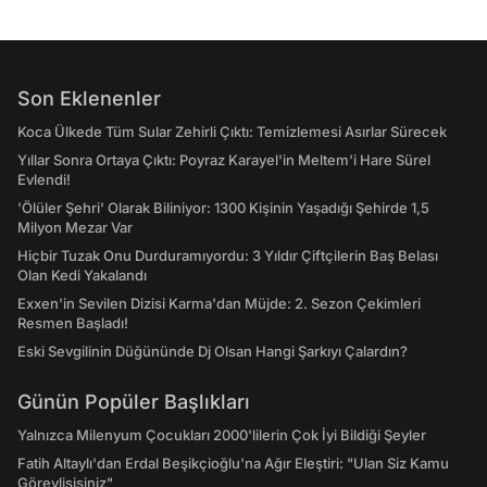
Son Eklenenler
Koca Ülkede Tüm Sular Zehirli Çıktı: Temizlemesi Asırlar Sürecek
Yıllar Sonra Ortaya Çıktı: Poyraz Karayel'in Meltem'i Hare Sürel
Evlendi!
'Ölüler Şehri' Olarak Biliniyor: 1300 Kişinin Yaşadığı Şehirde 1,5
Milyon Mezar Var
Hiçbir Tuzak Onu Durduramıyordu: 3 Yıldır Çiftçilerin Baş Belası
Olan Kedi Yakalandı
Exxen'in Sevilen Dizisi Karma'dan Müjde: 2. Sezon Çekimleri
Resmen Başladı!
Eski Sevgilinin Düğününde Dj Olsan Hangi Şarkıyı Çalardın?
Günün Popüler Başlıkları
Yalnızca Milenyum Çocukları 2000'lilerin Çok İyi Bildiği Şeyler
Fatih Altaylı'dan Erdal Beşikçioğlu'na Ağır Eleştiri: "Ulan Siz Kamu
Görevlisisiniz"