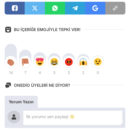
BU İÇERİĞE EMOJİYLE TEPKİ VER!
14
7
4
3
3
2
0
ONEDİO ÜYELERİ NE DİYOR?
Yorum Yazın