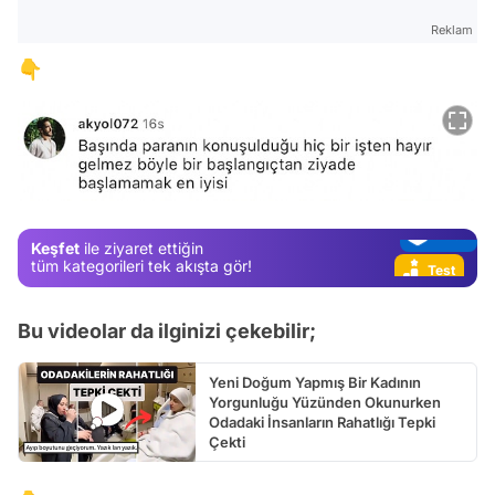
Reklam
👇
Video
Test
Gündem
Magazin
Video
Keşfet
ile ziyaret ettiğin
Test
tüm kategorileri tek akışta gör!
Bu videolar da ilginizi çekebilir;
Yeni Doğum Yapmış Bir Kadının
Yorgunluğu Yüzünden Okunurken
Odadaki İnsanların Rahatlığı Tepki
Çekti