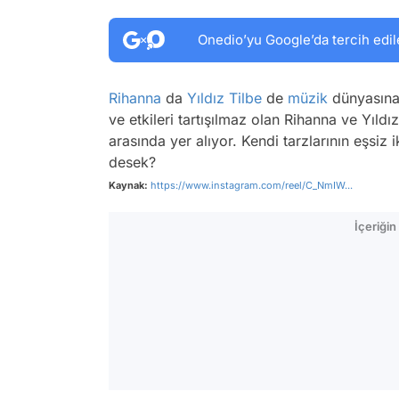
Onedio’yu Google’da tercih edil
Rihanna
da
Yıldız Tilbe
de
müzik
dünyasına 
ve etkileri tartışılmaz olan Rihanna ve Yıldı
arasında yer alıyor. Kendi tarzlarının eşsiz 
desek?
Kaynak:
https://www.instagram.com/reel/C_NmIW...
İçeriği