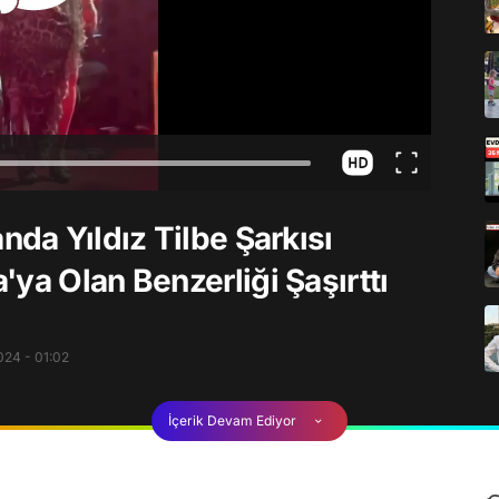
nda Yıldız Tilbe Şarkısı
ya Olan Benzerliği Şaşırttı
024 - 01:02
İçerik Devam Ediyor