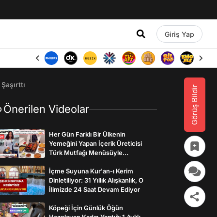
Giriş Yap
Şaşırttı
Görüş Bildir
Önerilen Videolar
Her Gün Farklı Bir Ülkenin
Yemeğini Yapan İçerik Üreticisi
Türk Mutfağı Menüsüyle
İzleyenlerden Tam Not Aldı
İçme Suyuna Kur'an-ı Kerim
Dinletiliyor: 31 Yıllık Alışkanlık, O
İlimizde 24 Saat Devam Ediyor
Köpeği İçin Günlük Öğün
Hazırlayan Kadın Yaptığı 1 Aylık