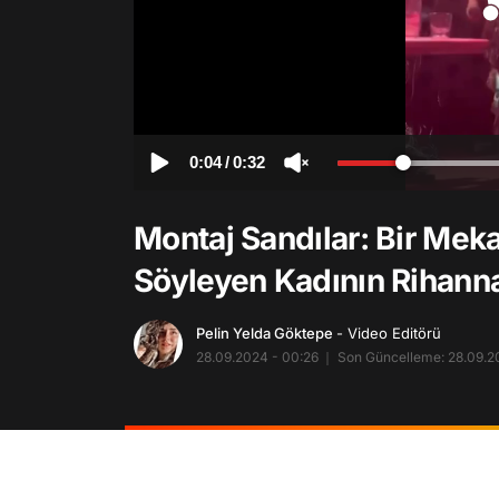
0:04
/
0:32
Montaj Sandılar: Bir Meka
Söyleyen Kadının Rihanna'
Pelin Yelda Göktepe
- Video Editörü
28.09.2024 - 00:26
Son Güncelleme: 28.09.2