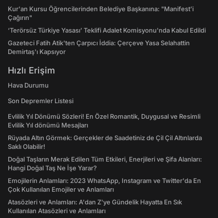
Kur'an Kursu Öğrencilerinden Belediye Başkanına: "Manifest’i
Çağırın"
‘Terörsüz Türkiye Yasası’ Teklifi Adalet Komisyonu'nda Kabul Edildi
Gazeteci Fatih Atik'ten Çarpıcı İddia: Çerçeve Yasa Selahattin
Demirtaş'ı Kapsıyor
Hızlı Erişim
Hava Durumu
Son Depremler Listesi
Evlilik Yıl Dönümü Sözleri! En Özel Romantik, Duygusal ve Resimli
Evlilik Yıl dönümü Mesajları
Rüyada Altın Görmek: Gerçekler de Saadetiniz de Çil Çil Altınlarda
Saklı Olabilir!
Doğal Taşların Merak Edilen Tüm Etkileri, Enerjileri ve Şifa Alanları:
Hangi Doğal Taş Ne İşe Yarar?
Emojilerin Anlamları: 2023 WhatsApp, Instagram ve Twitter'da En
Çok Kullanılan Emojiler ve Anlamları
Atasözleri ve Anlamları: A'dan Z'ye Gündelik Hayatta En Sık
Kullanılan Atasözleri ve Anlamları