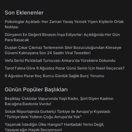
Son Eklenenler
Psikologlar Açıkladı: Her Zaman Yavaş Yemek Yiyen Kişilerin Ortak
Noktası
Dünyanın En Değerli Binasını İnşa Ediyorlar: Açıldığında Her Gün
Para Basacak
Duştan Çıkar Çıkmaz Terlemenin Sinir Bozuculuğundan Kimseye
Güveni Kalmayana Son 24 Saatin Viral Tweetleri
Vefa Serisi Pickleball Turnuvası Ankara'da Yüreklere Dokundu
Tarot Falına Göre 9 Ağustos Pazar Günü Senin İçin Nasıl Geçecek?
9 Ağustos Pazar Koç Burcu Günlük Sağlık Burç Yorumu
Günün Popüler Başlıkları
Beşiktaş-Üsküdar Vapurunda Yaşlı Kadın, Şort Giyen Kadının
Bacağına Bastonla Vurdu!
Sokak Röportajında Gurbetçi Türkiye ile Avrupa'yı Kıyasladı:
"Türkiye’deki Yolların Çoğu Avrupa’da Yok"
Yaşamak İstediğin Ülke Hangisi? Haritadaki Yerini Değil,
Yaşayacağın Hayatı Seçiyorsun!