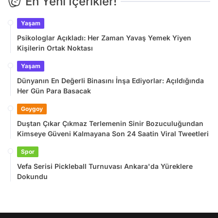
En Yeni İçerikler!
Yaşam
Psikologlar Açıkladı: Her Zaman Yavaş Yemek Yiyen
Kişilerin Ortak Noktası
Yaşam
Dünyanın En Değerli Binasını İnşa Ediyorlar: Açıldığında
Her Gün Para Basacak
Goygoy
Duştan Çıkar Çıkmaz Terlemenin Sinir Bozuculuğundan
Kimseye Güveni Kalmayana Son 24 Saatin Viral Tweetleri
Spor
Vefa Serisi Pickleball Turnuvası Ankara'da Yüreklere
Dokundu