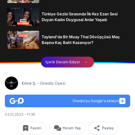
Türkiye Gezisi Sırasında İlk Kez Ezan Sesi
Duyan Kadın Duygusal Anlar Yaşadı
Tayland'da Bir Muay Thai Dövüşçüsü Maç
Başına Kaç Baht Kazanıyor?
İçerik Devam Ediyor
Emre Ş.
- Onedio Üyesi
Onedio’yu Google'a ekleyin
03.12.2023 - 11:36
Favori
Yorum Yap
Paylaş