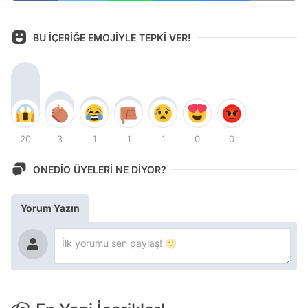
BU İÇERİĞE EMOJİYLE TEPKİ VER!
20
3
1
1
1
0
0
ONEDİO ÜYELERİ NE DİYOR?
Yorum Yazın