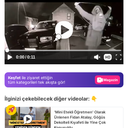
Video
0:00
/
0:11
Test
Gündem
Keşfet
ile ziyaret ettiğin
Magazin
tüm kategorileri tek akışta gör!
Video
İlginizi çekebilecek diğer videolar: 👇
Test
'Mini Etekli Öğretmen' Olarak
Ünlenen Fidan Atalay, Göğüs
Dekolteli Kıyafeti ile Yine Çok
Konuşuldu