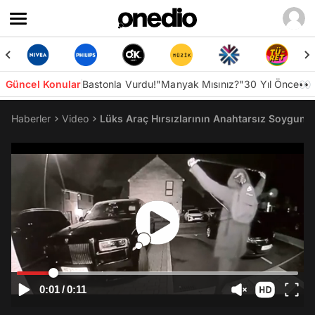
Güncel Konular
Bastonla Vurdu!
"Manyak Mısınız?"
30 Yıl Önce👀
Haberler
Video
Lüks Araç Hırsızlarının Anahtarsız Soygun Y
0:01
/
0:11