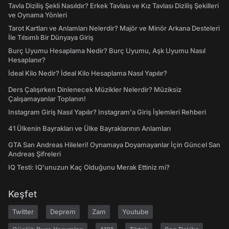
Tavla Diziliş Şekli Nasıldır? Erkek Tavlası ve Kız Tavlası Diziliş Şekilleri
ve Oynama Yönleri
Tarot Kartları ve Anlamları Nelerdir? Majör ve Minör Arkana Desteleri
İle Tılsımlı Bir Dünyaya Giriş
Burç Uyumu Hesaplama Nedir? Burç Uyumu, Aşk Uyumu Nasıl
Hesaplanır?
İdeal Kilo Nedir? İdeal Kilo Hesaplama Nasıl Yapılır?
Ders Çalışırken Dinlenecek Müzikler Nelerdir? Müziksiz
Çalışamayanlar Toplanın!
Instagram Giriş Nasıl Yapılır? Instagram'a Giriş İşlemleri Rehberi
41 Ülkenin Bayrakları ve Ülke Bayraklarının Anlamları
GTA San Andreas Hileleri! Oynamaya Doyamayanlar İçin Güncel San
Andreas Şifreleri
IQ Testi: IQ'unuzun Kaç Olduğunu Merak Ettiniz mi?
Keşfet
Twitter
Deprem
Zam
Youtube