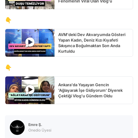
Fenomenin Viral Olan Vlog'u
👇
AVM'deki Dev Akvaryumda Gösteri
Yapan Kadın, Deniz Kızı Kıyafeti
Sıkışınca Boğulmaktan Son Anda
Kurtuldu
👇
Ankara'da Yaşayan Gencin
'Ağlayarak İşe Gidiyorum' Diyerek
Çektiği Vlog'u Gündem Oldu
Emre Ş.
Onedio Üyesi