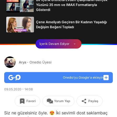
Yüzünü 35 mm ve IMAX Formatlarıyla
Gösterdi
Çene Ameliyatı Geçiren Bir Kadının Yaşadığı
Değişim Beğeni Topladı
İçerik Devam Ediyor
Arya
- Onedio Üyesi
Onedio’yu Google'a ekleyin
09.05.2020 - 14:08
Favori
Yorum Yap
Paylaş
Siz ne güzelsiniz öyle. 😍 İki sevimli dost saklambaç