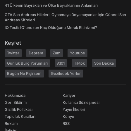
41 Ülkenin Bayrakları ve Ülke Bayraklarının Anlamları
GTA San Andreas Hileleri! Oynamaya Doyamayanlar İçin Güncel San
Andreas Şifreleri
IQ Testi: IQ'unuzun Kaç Olduğunu Merak Ettiniz mi?
Keşfet
Twitter
Deprem
Zam
Youtube
Günlük Burç Yorumları
A101
Tiktok
Son Dakika
Bugün Ne Pişirsem
Gezilecek Yerler
Hakkımızda
Kariyer
Geri Bildirim
Kullanıcı Sözleşmesi
Gizlilik Politikası
Yayın İlkeleri
Topluluk Kuralları
Künye
Reklam
RSS
İletişim