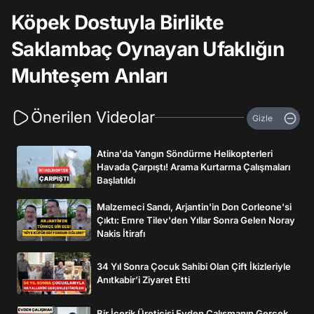
Köpek Dostuyla Birlikte
Saklambaç Oynayan Ufaklığın
Muhteşem Anları
Önerilen Videolar
Gizle
Atina'da Yangın Söndürme Helikopterleri
Havada Çarpıştı! Arama Kurtarma Çalışmaları
Başlatıldı
Malzemeci Sandı, Arjantin'in Don Corleone'si
Çıktı: Emre Tilev'den Yıllar Sonra Gelen Noray
Nakis İtirafı
34 Yıl Sonra Çocuk Sahibi Olan Çift İkizleriyle
Anıtkabir’i Ziyaret Etti
Bir İçerik Üreticisi Evden Çalışmanın Gerçek