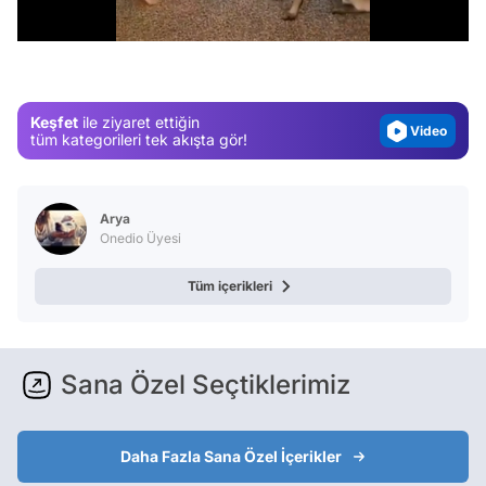
/
Test
Gündem
Magazin
Keşfet
ile ziyaret ettiğin
Video
tüm kategorileri tek akışta gör!
Test
Arya
Onedio Üyesi
Tüm içerikleri
Sana Özel Seçtiklerimiz
Daha Fazla Sana Özel İçerikler