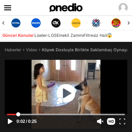
Güncel Konular
Liseler-LGS
Emekli Zammı
Filtresiz Hali😱
Haberler
Video
Köpek Dostuyla Birlikte Saklambaç Oynayan
0:02
/
0:25