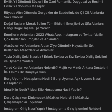
Evlilik Yıl Dönümü Sözleri! En Özel Romantik, Duygusal ve Resimli
Evlilik Yıl dönümü Mesajları
Rüyada Altın Görmek: Gerçekler de Saadetiniz de Çil Çil Altınlarda
Saklı Olabilir!
Doğal Taşların Merak Edilen Tüm Etkileri, Enerjileri ve Şifa Alanları:
Hangi Doğal Taş Ne İşe Yarar?
Emojilerin Anlamları: 2023 WhatsApp, Instagram ve Twitter'da En
Çok Kullanılan Emojiler ve Anlamları
Atasözleri ve Anlamları: A'dan Z'ye Gündelik Hayatta En Sık
Kullanılan Atasözleri ve Anlamları
Tavla Diziliş Şekli Nasıldır? Erkek Tavlası ve Kız Tavlası Diziliş Şekilleri
ve Oynama Yönleri
Tarot Kartları ve Anlamları Nelerdir? Majör ve Minör Arkana Desteleri
İle Tılsımlı Bir Dünyaya Giriş
Burç Uyumu Hesaplama Nedir? Burç Uyumu, Aşk Uyumu Nasıl
Hesaplanır?
İdeal Kilo Nedir? İdeal Kilo Hesaplama Nasıl Yapılır?
Ders Çalışırken Dinlenecek Müzikler Nelerdir? Müziksiz
Çalışamayanlar Toplanın!
Instagram Giriş Nasıl Yapılır? Instagram'a Giriş İşlemleri Rehberi