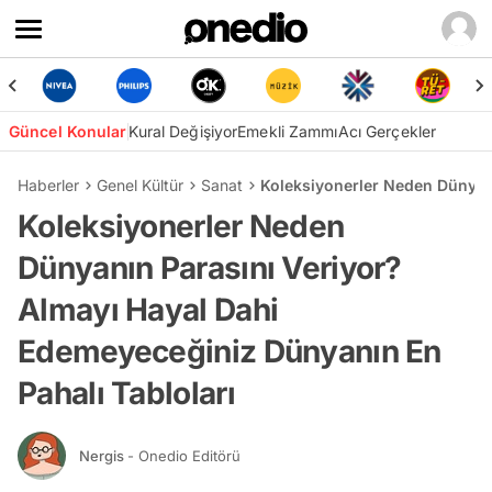
Güncel Konular
Kural Değişiyor
Emekli Zammı
Acı Gerçekler
Haberler
Genel Kültür
Sanat
Koleksiyonerler Neden Dünyanı
Koleksiyonerler Neden
Dünyanın Parasını Veriyor?
Almayı Hayal Dahi
Edemeyeceğiniz Dünyanın En
Pahalı Tabloları
Nergis
- Onedio Editörü