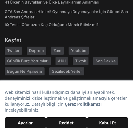
41 Ülkenin Bayrakları ve Ülke Bayraklarının Anlamları
GTA San Andreas Hileleri! Oynamaya Doyamayanlar İçin Güncel San
Andreas Şifreleri
IQ Testi: IQ'unuzun Kaç Olduğunu Merak Ettiniz mi?
Keşfet
Twitter
Deprem
Zam
Youtube
Günlük Burç Yorumları
A101
Tiktok
Son Dakika
Bugün Ne Pişirsem
Gezilecek Yerler
Hakkımızda
Kariyer
Geri Bildirim
Kullanıcı Sözleşmesi
Gizlilik Politikası
Yayın İlkeleri
Topluluk Kuralları
Künye
Reklam
RSS
İletişim