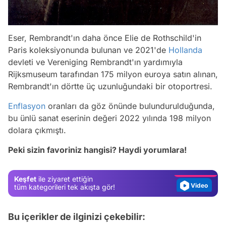
Eser, Rembrandt'ın daha önce Elie de Rothschild'in
Paris koleksiyonunda bulunan ve 2021'de
Hollanda
devleti ve Vereniging Rembrandt'ın yardımıyla
Rijksmuseum tarafından 175 milyon euroya satın alınan,
Rembrandt'ın dörtte üç uzunluğundaki bir otoportresi.
Enflasyon
oranları da göz önünde bulundurulduğunda,
Video
bu ünlü sanat eserinin değeri 2022 yılında 198 milyon
dolara çıkmıştı.
Test
Peki sizin favoriniz hangisi? Haydi yorumlara!
Gündem
Magazin
Keşfet
ile ziyaret ettiğin
Video
tüm kategorileri tek akışta gör!
Test
Bu içerikler de ilginizi çekebilir: