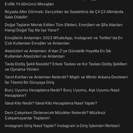
Evlilik Yıl dönümü Mesajları
Rüyada Altın Görmek: Gerçekler de Saadetiniz de Çil Çil Altınlarda
Saklı Olabilir!
Doğal Taşların Merak Edilen Tüm Etkileri, Enerjileri ve Şifa Alanları:
Hangi Doğal Taş Ne İşe Yarar?
Emojilerin Anlamları: 2023 WhatsApp, Instagram ve Twitter'da En
Çok Kullanılan Emojiler ve Anlamları
Atasözleri ve Anlamları: A'dan Z'ye Gündelik Hayatta En Sık
Kullanılan Atasözleri ve Anlamları
Tavla Diziliş Şekli Nasıldır? Erkek Tavlası ve Kız Tavlası Diziliş Şekilleri
ve Oynama Yönleri
Tarot Kartları ve Anlamları Nelerdir? Majör ve Minör Arkana Desteleri
İle Tılsımlı Bir Dünyaya Giriş
Burç Uyumu Hesaplama Nedir? Burç Uyumu, Aşk Uyumu Nasıl
Hesaplanır?
İdeal Kilo Nedir? İdeal Kilo Hesaplama Nasıl Yapılır?
Ders Çalışırken Dinlenecek Müzikler Nelerdir? Müziksiz
Çalışamayanlar Toplanın!
Instagram Giriş Nasıl Yapılır? Instagram'a Giriş İşlemleri Rehberi