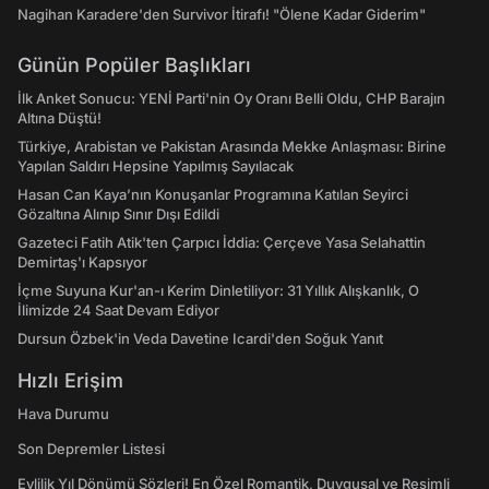
Nagihan Karadere'den Survivor İtirafı! "Ölene Kadar Giderim"
Günün Popüler Başlıkları
İlk Anket Sonucu: YENİ Parti'nin Oy Oranı Belli Oldu, CHP Barajın
Altına Düştü!
Türkiye, Arabistan ve Pakistan Arasında Mekke Anlaşması: Birine
Yapılan Saldırı Hepsine Yapılmış Sayılacak
Hasan Can Kaya’nın Konuşanlar Programına Katılan Seyirci
Gözaltına Alınıp Sınır Dışı Edildi
Gazeteci Fatih Atik'ten Çarpıcı İddia: Çerçeve Yasa Selahattin
Demirtaş'ı Kapsıyor
İçme Suyuna Kur'an-ı Kerim Dinletiliyor: 31 Yıllık Alışkanlık, O
İlimizde 24 Saat Devam Ediyor
Dursun Özbek'in Veda Davetine Icardi'den Soğuk Yanıt
Hızlı Erişim
Hava Durumu
Son Depremler Listesi
Evlilik Yıl Dönümü Sözleri! En Özel Romantik, Duygusal ve Resimli