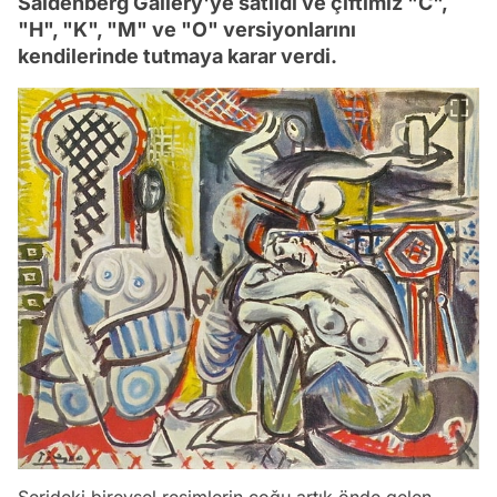
Saidenberg Gallery'ye satıldı ve çiftimiz "C",
"H", "K", "M" ve "O" versiyonlarını
kendilerinde tutmaya karar verdi.