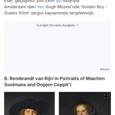
Eser, geçtiğimiz yılın Ekim
ayı
itibarıyla
Amsterdam'daki
Van
Gogh Müzesi'nde ‘Golden Boy -
Gustav Klimt’ sergisi kapsamında sergilenmişti.
İçeriğin Devamı Aşağıda
Reklam
8. Rembrandt van Rijn’in Portraits of Maerten
Soolmans and Oopjen Coppit’i