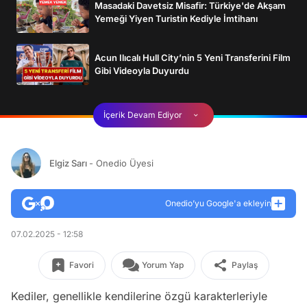
Masadaki Davetsiz Misafir: Türkiye'de Akşam
Yemeği Yiyen Turistin Kediyle İmtihanı
Acun Ilıcalı Hull City’nin 5 Yeni Transferini Film
Gibi Videoyla Duyurdu
İçerik Devam Ediyor
Elgiz Sarı
- Onedio Üyesi
Onedio’yu Google'a ekleyin
07.02.2025 - 12:58
Favori
Yorum Yap
Paylaş
Kediler, genellikle kendilerine özgü karakterleriyle