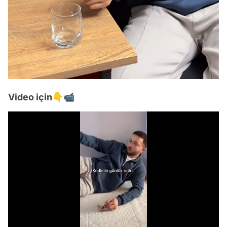
Video için👇📹
Video
Test
Gündem
/
Magazin