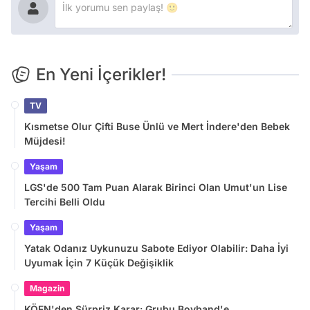
En Yeni İçerikler!
TV
Kısmetse Olur Çifti Buse Ünlü ve Mert İndere'den Bebek
Müjdesi!
Yaşam
LGS'de 500 Tam Puan Alarak Birinci Olan Umut'un Lise
Tercihi Belli Oldu
Yaşam
Yatak Odanız Uykunuzu Sabote Ediyor Olabilir: Daha İyi
Uyumak İçin 7 Küçük Değişiklik
Magazin
KÖFN'den Sürpriz Karar: Grubu Boyband'e