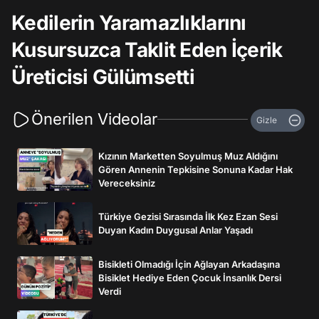
Kedilerin Yaramazlıklarını
Kusursuzca Taklit Eden İçerik
Üreticisi Gülümsetti
Önerilen Videolar
Gizle
Kızının Marketten Soyulmuş Muz Aldığını
Gören Annenin Tepkisine Sonuna Kadar Hak
Vereceksiniz
Türkiye Gezisi Sırasında İlk Kez Ezan Sesi
Duyan Kadın Duygusal Anlar Yaşadı
Bisikleti Olmadığı İçin Ağlayan Arkadaşına
Bisiklet Hediye Eden Çocuk İnsanlık Dersi
Verdi