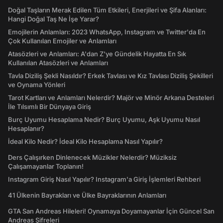
Doğal Taşların Merak Edilen Tüm Etkileri, Enerjileri ve Şifa Alanları:
Hangi Doğal Taş Ne İşe Yarar?
Emojilerin Anlamları: 2023 WhatsApp, Instagram ve Twitter'da En
Çok Kullanılan Emojiler ve Anlamları
Atasözleri ve Anlamları: A'dan Z'ye Gündelik Hayatta En Sık
Kullanılan Atasözleri ve Anlamları
Tavla Diziliş Şekli Nasıldır? Erkek Tavlası ve Kız Tavlası Diziliş Şekilleri
ve Oynama Yönleri
Tarot Kartları ve Anlamları Nelerdir? Majör ve Minör Arkana Desteleri
İle Tılsımlı Bir Dünyaya Giriş
Burç Uyumu Hesaplama Nedir? Burç Uyumu, Aşk Uyumu Nasıl
Hesaplanır?
İdeal Kilo Nedir? İdeal Kilo Hesaplama Nasıl Yapılır?
Ders Çalışırken Dinlenecek Müzikler Nelerdir? Müziksiz
Çalışamayanlar Toplanın!
Instagram Giriş Nasıl Yapılır? Instagram'a Giriş İşlemleri Rehberi
41 Ülkenin Bayrakları ve Ülke Bayraklarının Anlamları
GTA San Andreas Hileleri! Oynamaya Doyamayanlar İçin Güncel San
Andreas Şifreleri