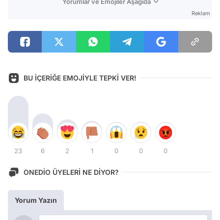
Yorumlar ve Emojiler Aşağıda
Reklam
BU İÇERİĞE EMOJİYLE TEPKİ VER!
23
6
2
1
0
0
0
ONEDİO ÜYELERİ NE DİYOR?
Yorum Yazın