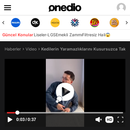
Güncel Konular
Liseler-LGS
Emekli Zammı
Filtresiz Hali😱
Haberler
Video
Kedilerin Yaramazlıklarını Kusursuzca Taklit
0:03
/
0:37