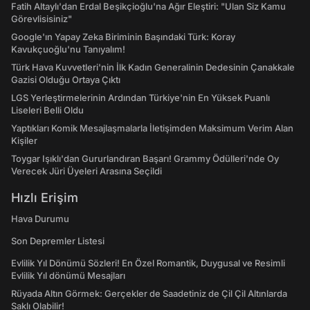
Fatih Altaylı'dan Erdal Beşikçioğlu'na Ağır Eleştiri: "Ulan Siz Kamu
Görevlisisiniz"
Google'ın Yapay Zeka Biriminin Başındaki Türk: Koray
Kavukçuoğlu'nu Tanıyalım!
Türk Hava Kuvvetleri'nin İlk Kadın Generalinin Dedesinin Çanakkale
Gazisi Olduğu Ortaya Çıktı
LGS Yerleştirmelerinin Ardından Türkiye'nin En Yüksek Puanlı
Liseleri Belli Oldu
Yaptıkları Komik Mesajlaşmalarla İletişimden Maksimum Verim Alan
Kişiler
Toygar Işıklı'dan Gururlandıran Başarı! Grammy Ödülleri'nde Oy
Verecek Jüri Üyeleri Arasına Seçildi
Hızlı Erişim
Hava Durumu
Son Depremler Listesi
Evlilik Yıl Dönümü Sözleri! En Özel Romantik, Duygusal ve Resimli
Evlilik Yıl dönümü Mesajları
Rüyada Altın Görmek: Gerçekler de Saadetiniz de Çil Çil Altınlarda
Saklı Olabilir!