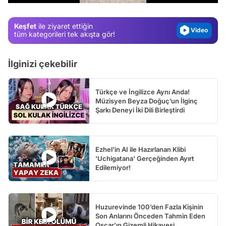
Video
Keşfet
ile ziyaret ettiğin
Test
tüm kategorileri tek akışta gör!
İlginizi çekebilir
Türkçe ve İngilizce Aynı Anda!
Müzisyen Beyza Doğuç’un İlginç
Şarkı Deneyi İki Dili Birleştirdi
Ezhel'in AI ile Hazırlanan Klibi
'Uchigatana' Gerçeğinden Ayırt
Edilemiyor!
Huzurevinde 100’den Fazla Kişinin
Son Anlarını Önceden Tahmin Eden
Oscar’ın Gizemli Hikayesi