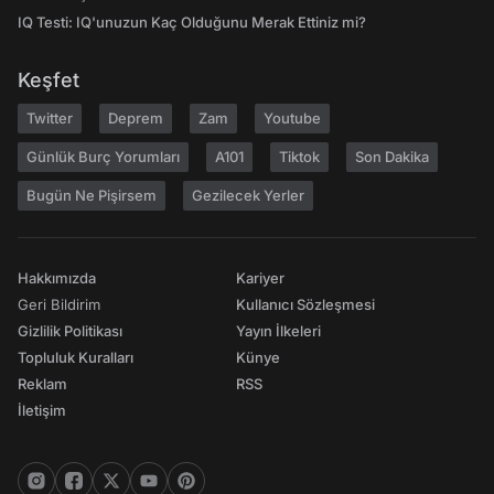
IQ Testi: IQ'unuzun Kaç Olduğunu Merak Ettiniz mi?
Keşfet
Twitter
Deprem
Zam
Youtube
Günlük Burç Yorumları
A101
Tiktok
Son Dakika
Bugün Ne Pişirsem
Gezilecek Yerler
Hakkımızda
Kariyer
Geri Bildirim
Kullanıcı Sözleşmesi
Gizlilik Politikası
Yayın İlkeleri
Topluluk Kuralları
Künye
Reklam
RSS
İletişim