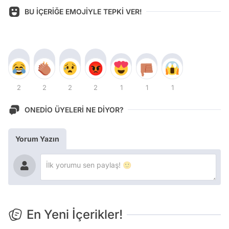
BU İÇERİĞE EMOJİYLE TEPKİ VER!
2
2
2
2
1
1
1
ONEDİO ÜYELERİ NE DİYOR?
Yorum Yazın
En Yeni İçerikler!