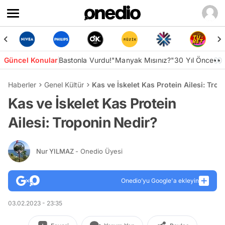
Güncel Konular
Bastonla Vurdu!
"Manyak Mısınız?"
30 Yıl Önce👀
Haberler
Genel Kültür
Kas ve İskelet Kas Protein Ailesi: Tro
Kas ve İskelet Kas Protein
Ailesi: Troponin Nedir?
Nur YILMAZ
- Onedio Üyesi
Onedio’yu Google'a ekleyin
03.02.2023 - 23:35