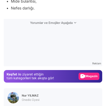
Mide bulantısı,
Nefes darlığı.
Yorumlar ve Emojiler Aşağıda
Video
Test
Reklam
Gündem
Keşfet
ile ziyaret ettiğin
Magazin
tüm kategorileri tek akışta gör!
Video
Test
Nur YILMAZ
Onedio Üyesi