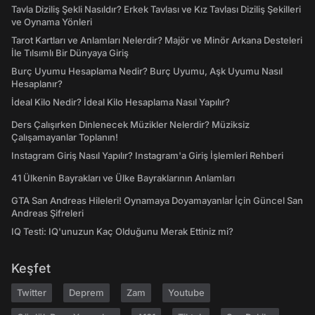
Tavla Diziliş Şekli Nasıldır? Erkek Tavlası ve Kız Tavlası Diziliş Şekilleri
ve Oynama Yönleri
Tarot Kartları ve Anlamları Nelerdir? Majör ve Minör Arkana Desteleri
İle Tılsımlı Bir Dünyaya Giriş
Burç Uyumu Hesaplama Nedir? Burç Uyumu, Aşk Uyumu Nasıl
Hesaplanır?
İdeal Kilo Nedir? İdeal Kilo Hesaplama Nasıl Yapılır?
Ders Çalışırken Dinlenecek Müzikler Nelerdir? Müziksiz
Çalışamayanlar Toplanın!
Instagram Giriş Nasıl Yapılır? Instagram'a Giriş İşlemleri Rehberi
41 Ülkenin Bayrakları ve Ülke Bayraklarının Anlamları
GTA San Andreas Hileleri! Oynamaya Doyamayanlar İçin Güncel San
Andreas Şifreleri
IQ Testi: IQ'unuzun Kaç Olduğunu Merak Ettiniz mi?
Keşfet
Twitter
Deprem
Zam
Youtube