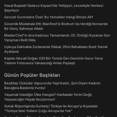
Hasat Başladı! Sadece Kayseri’de Yetişiyor, Lezzetiyle Herkesi
Şaşırtıyor
Gerçek Gurmelere Özel: Bu Yemekler Hangi İlimize Ait?
Güvenlik Müdahale Etti: Manifest'in Bodrum'da Verdiği Konserde
Bir Genç Sahneye Atladı
MasterChef’in Ana Kadrosu Tamamlandı: 20. Önlüğü Kazanan Son
Yarışmacı Belli Oldu
Uykuya Dalmakta Zorlananlar Dikkat: Zihni Rahatlatan Basit Teknik
Açıklandı
Kaptan Necati Doğan 330 Bin Tonluk Dev Geminin Gece Yarısı
Yıldırım Fırtınasına Yakalandığı Anları Paylaştı
Günün Popüler Başlıkları
Beşiktaş-Üsküdar Vapurunda Yaşlı Kadın, Şort Giyen Kadının
Bacağına Bastonla Vurdu!
Yaşamak İstediğin Ülke Hangisi? Haritadaki Yerini Değil,
Yaşayacağın Hayatı Seçiyorsun!
Sokak Röportajında Gurbetçi Türkiye ile Avrupa'yı Kıyasladı:
"Türkiye’deki Yolların Çoğu Avrupa’da Yok"