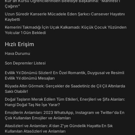
Kur'an Kursu Öğrencilerinden Belediye Başkanına: "Manifest’i
Çağırın"
Uzun Süredir Kanserle Mücadele Eden Şarkıcı Cansever Hayatını
Kaybetti
Kemerini Takmadığı İçin Uçak Kalkamadı: Küçük Çocuk Yüzünden
Yolcular 1 Gün Bekledi
Hızlı Erişim
Hava Durumu
Son Depremler Listesi
Evlilik Yıl Dönümü Sözleri! En Özel Romantik, Duygusal ve Resimli
Evlilik Yıl dönümü Mesajları
Rüyada Altın Görmek: Gerçekler de Saadetiniz de Çil Çil Altınlarda
Saklı Olabilir!
Doğal Taşların Merak Edilen Tüm Etkileri, Enerjileri ve Şifa Alanları:
Hangi Doğal Taş Ne İşe Yarar?
Emojilerin Anlamları: 2023 WhatsApp, Instagram ve Twitter'da En
Çok Kullanılan Emojiler ve Anlamları
Atasözleri ve Anlamları: A'dan Z'ye Gündelik Hayatta En Sık
Kullanılan Atasözleri ve Anlamları