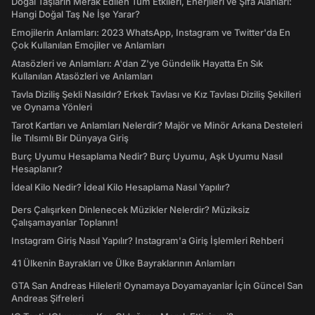
Doğal Taşların Merak Edilen Tüm Etkileri, Enerjileri ve Şifa Alanları:
Hangi Doğal Taş Ne İşe Yarar?
Emojilerin Anlamları: 2023 WhatsApp, Instagram ve Twitter'da En
Çok Kullanılan Emojiler ve Anlamları
Atasözleri ve Anlamları: A'dan Z'ye Gündelik Hayatta En Sık
Kullanılan Atasözleri ve Anlamları
Tavla Diziliş Şekli Nasıldır? Erkek Tavlası ve Kız Tavlası Diziliş Şekilleri
ve Oynama Yönleri
Tarot Kartları ve Anlamları Nelerdir? Majör ve Minör Arkana Desteleri
İle Tılsımlı Bir Dünyaya Giriş
Burç Uyumu Hesaplama Nedir? Burç Uyumu, Aşk Uyumu Nasıl
Hesaplanır?
İdeal Kilo Nedir? İdeal Kilo Hesaplama Nasıl Yapılır?
Ders Çalışırken Dinlenecek Müzikler Nelerdir? Müziksiz
Çalışamayanlar Toplanın!
Instagram Giriş Nasıl Yapılır? Instagram'a Giriş İşlemleri Rehberi
41 Ülkenin Bayrakları ve Ülke Bayraklarının Anlamları
GTA San Andreas Hileleri! Oynamaya Doyamayanlar İçin Güncel San
Andreas Şifreleri