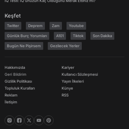
IQ Testi: IQ'unuzun Kaç Olduğunu Merak Ettiniz mi?
Keşfet
Twitter
Deprem
Zam
Youtube
Günlük Burç Yorumları
A101
Tiktok
Son Dakika
Bugün Ne Pişirsem
Gezilecek Yerler
Hakkımızda
Kariyer
Geri Bildirim
Kullanıcı Sözleşmesi
Gizlilik Politikası
Yayın İlkeleri
Topluluk Kuralları
Künye
Reklam
RSS
İletişim