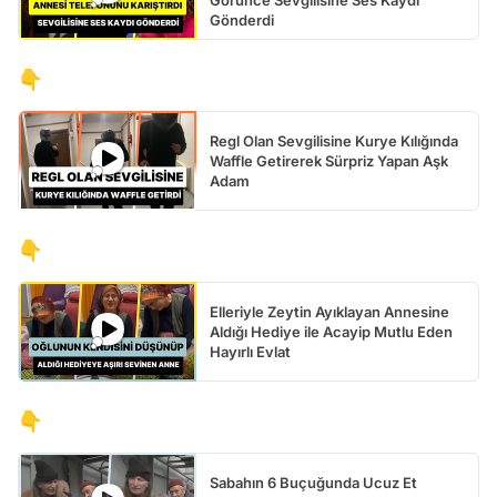
Görünce Sevgilisine Ses Kaydı
Gönderdi
👇
Regl Olan Sevgilisine Kurye Kılığında
Waffle Getirerek Sürpriz Yapan Aşk
Adam
👇
Elleriyle Zeytin Ayıklayan Annesine
Aldığı Hediye ile Acayip Mutlu Eden
Hayırlı Evlat
👇
Sabahın 6 Buçuğunda Ucuz Et