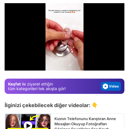
Video
Test
/
Gündem
Magazin
Keşfet
ile ziyaret ettiğin
Video
tüm kategorileri tek akışta gör!
Test
İlginizi çekebilecek diğer videolar: 👇
Kızının Telefonunu Karıştıran Anne
Mesajları Okuyup Fotoğrafları