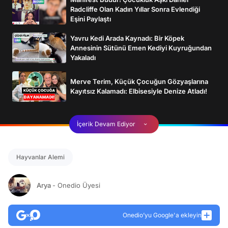
Radcliffe Olan Kadın Yıllar Sonra Evlendiği
Eşini Paylaştı
Yavru Kedi Arada Kaynadı: Bir Köpek
Annesinin Sütünü Emen Kediyi Kuyruğundan
Yakaladı
Merve Terim, Küçük Çocuğun Gözyaşlarına
Kayıtsız Kalamadı: Elbisesiyle Denize Atladı!
İçerik Devam Ediyor
Hayvanlar Alemi
Arya
- Onedio Üyesi
Onedio’yu Google'a ekleyin