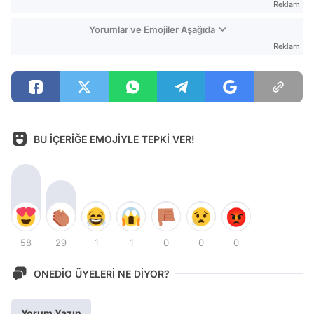
Reklam
Yorumlar ve Emojiler Aşağıda
Reklam
BU İÇERİĞE EMOJİYLE TEPKİ VER!
58
29
1
1
0
0
0
ONEDİO ÜYELERİ NE DİYOR?
Yorum Yazın