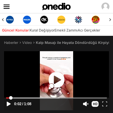
Güncel Konular
Kural Değişiyor
Emekli Zammı
Acı Gerçekler
Haberler
Video
Kalp Masajı ile Hayata Döndürdüğü Kirpiyi 
0:02
/
1:08