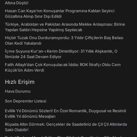
Altına Düştü!
Hasan Can Kaya’nın Konuşanlar Programına Katılan Seyirci
Gözaltına Alınıp Sınır Dışı Edildi
Türkiye, Arabistan ve Pakistan Arasında Mekke Anlaşması: Birine
Yapılan Saldırı Hepsine Yapılmış Sayılacak
Hiçbir Tuzak Onu Durduramıyordu: 3 Yıldır Çiftçilerin Baş Belası
Olan Kedi Yakalandı
İçme Suyuna Kur'an-ı Kerim Dinletiliyor: 31 Yıllık Alışkanlık, O
İlimizde 24 Saat Devam Ediyor
Fatih Altaylı’dan Çok Konuşulacak İddia: ROK İtirafçı Oldu Cem
Küçük’ün Adını Verdi
Hızlı Erişim
Hava Durumu
Son Depremler Listesi
Evlilik Yıl Dönümü Sözleri! En Özel Romantik, Duygusal ve Resimli
Evlilik Yıl dönümü Mesajları
Rüyada Altın Görmek: Gerçekler de Saadetiniz de Çil Çil Altınlarda
Saklı Olabilir!