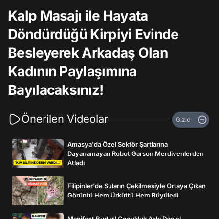
Kalp Masajı ile Hayata
Döndürdüğü Kirpiyi Evinde
Besleyerek Arkadaş Olan
Kadının Paylaşımına
Bayılacaksınız!
Önerilen Videolar
Gizle
Amasya'da Özel Sektör Şartlarına
Dayanamayan Robot Garson Merdivenlerden
Atladı
Filipinler'de Suların Çekilmesiyle Ortaya Çıkan
Görüntü Hem Ürküttü Hem Büyüledi
Manifest Budur! Çocukluk Aşkı Daniel