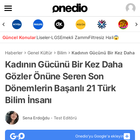
Güncel Konular
Liseler-LGS
Emekli Zammı
Filtresiz Hali😱
Haberler
Genel Kültür
Bilim
Kadının Gücünü Bir Kez Daha Gö
Kadının Gücünü Bir Kez Daha
Gözler Önüne Seren Son
Dönemlerin Başarılı 21 Türk
Bilim İnsanı
Sena Erdoğdu
- Test Editörü
Onedio’yu Google'a ekleyin