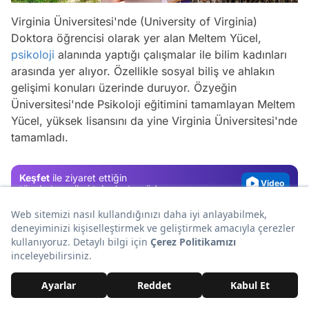
Virginia Üniversitesi'nde (University of Virginia)
Doktora öğrencisi olarak yer alan Meltem Yücel,
psikoloji
alanında yaptığı çalışmalar ile bilim kadınları
arasında yer alıyor. Özellikle sosyal biliş ve ahlakın
Video
gelişimi konuları üzerinde duruyor. Özyeğin
Test
Üniversitesi'nde Psikoloji eğitimini tamamlayan Meltem
Yücel, yüksek lisansını da yine Virginia Üniversitesi'nde
Gündem
tamamladı.
Magazin
Video
Keşfet
ile ziyaret ettiğin
tüm kategorileri tek akışta gör!
Test
Bu içerikler de ilginizi çekebilir.
Erkek Egemen Türk Medyasından
Güneş Gibi Yükselen 13 Kadın
Gazeteci