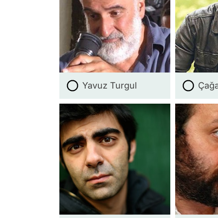
Yavuz Turgul
Çağa