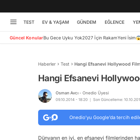
TEST
EV & YAŞAM
GÜNDEM
EĞLENCE
YE
Güncel Konular
Bu Gece Uyku Yok
2027 İçin Rakam
Yeni İsim
Haberler
Test
Hangi Efsanevi Hollywood Film
Hangi Efsanevi Hollywood
Osman Avcı
- Onedio Üyesi
09.10.2014 - 18:20
Son Güncelleme: 10.10.201
Onedio’yu Google’da tercih edil
Dünyanın en iyi, en efsanevi filmlerinden ha