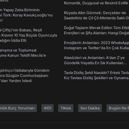
isiniz"
Romantik, Duygusal ve Resimli Evlilik 
dönümü Mesajları
n Yapay Zeka Biriminin
Rüyada Altın Görmek: Gerçekler de
ki Türk: Koray Kavukçuoğlu'nu
Saadetiniz de Çil Çil Altınlarda Saklı Ol
m!
Doğal Taşların Merak Edilen Tüm Etkil
l Çiftçi'nin Babası, Reşit
Enerjileri ve Şifa Alanları: Hangi Doğa
 Kızının 10 Yaş Büyük Oyuncuyla
Ne İşe Yarar?
ığını İddia Etti
Emojilerin Anlamları: 2023 WhatsApp
Instagram ve Twitter'da En Çok Kulla
yanışma ve Toplumsal
Emojiler ve Anlamları
me Kanun Teklifi Meclis’e
Atasözleri ve Anlamları: A'dan Z'ye
Gündelik Hayatta En Sık Kullanılan
Atasözleri ve Anlamları
irinçci İddialarıyla Gündem
Tavla Diziliş Şekli Nasıldır? Erkek Tavl
bra Süzgün Cumhurbaşkanı
Kız Tavlası Diziliş Şekilleri ve Oynama
dan Yardım İstedi
Yönleri
nlük Burç Yorumları
A101
Tiktok
Son Dakika
Bugün Ne P