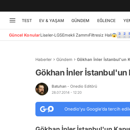
TEST
EV & YAŞAM
GÜNDEM
EĞLENCE
YE
Güncel Konular
Liseler-LGS
Emekli Zammı
Filtresiz Hali😱
Haberler
Gündem
Gökhan İnler İstanbul'un
Gökhan İnler İstanbul'u
Batuhan
- Onedio Editörü
28.07.2014 - 12:20
Onedio’yu Google’da tercih edil
Gökhan İnler İstanbul'un Kap