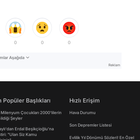
0
0
0
mlar Aşağıda
Reklam
 Popüler Başlıkları
Hızlı Erişim
 Milenyum Çocukları 2000'lilerin
Hava Durumu
ildiği Şeyler
Son Depremler Listesi
taylı'dan Erdal Beşikçioğlu'na
ştiri: "Ulan Siz Kamu
Evlilik Yıl Dönümü Sözleri! En Özel