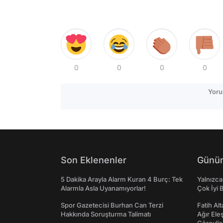
0
0
0
0
Yoru
Son Eklenenler
Günün
5 Dakika Arayla Alarm Kuran 4 Burç: Tek
Yalnızca
Alarmla Asla Uyanamıyorlar!
Çok İyi B
Spor Gazetecisi Burhan Can Terzi
Fatih Al
Hakkında Soruşturma Talimatı
Ağır Ele