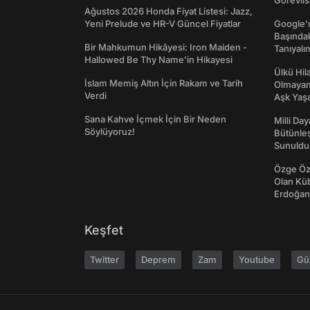
Görevlis
Ağustos 2026 Honda Fiyat Listesi: Jazz,
Yeni Prelude ve HR-V Güncel Fiyatlar
Google'ı
Başında
Bir Mahkumun Hikâyesi: Iron Maiden -
Tanıyalı
Hallowed Be Thy Name'in Hikayesi
Ülkü Hila
İslam Memiş Altın İçin Rakam ve Tarih
Olmayan
Verdi
Aşk Yaşad
Sana Kahve İçmek İçin Bir Neden
Milli Da
Söylüyoruz!
Bütünleş
Sunuldu
Özge Özp
Olan Kü
Erdoğan'
Keşfet
Twitter
Deprem
Zam
Youtube
Gü