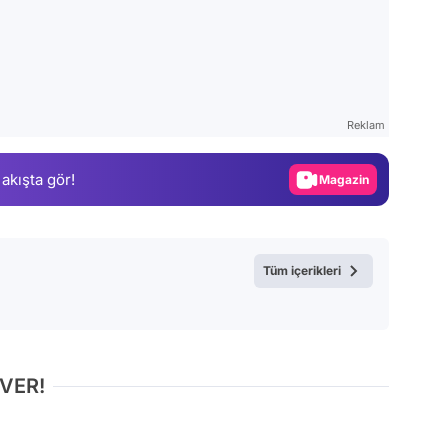
Video
Test
Reklam
Gündem
 akışta gör!
Magazin
Video
Test
Tüm içerikleri
 VER!