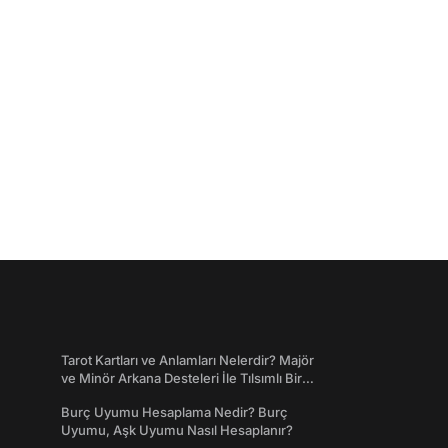
Tarot Kartları ve Anlamları Nelerdir? Majör
ve Minör Arkana Desteleri İle Tılsımlı Bir
Dünyaya Giriş
Burç Uyumu Hesaplama Nedir? Burç
Uyumu, Aşk Uyumu Nasıl Hesaplanır?