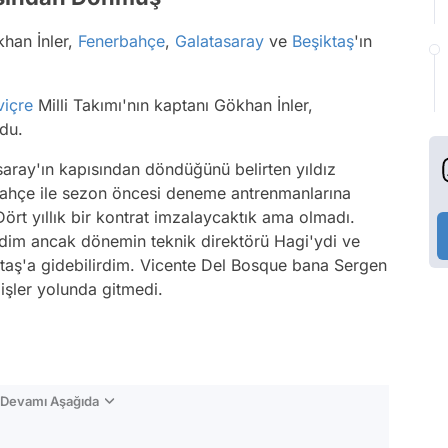
khan İnler,
Fenerbahçe
,
Galatasaray
ve
Beşiktaş
'ın
viçre
Milli Takımı'nın kaptanı Gökhan İnler,
ndu.
aray'ın kapısından döndüğünü belirten yıldız
rbahçe ile sezon öncesi deneme antrenmanlarına
rt yıllık bir kontrat imzalaycaktık ama olmadı.
ldim ancak dönemin teknik direktörü Hagi'ydi ve
taş'a gidebilirdim. Vicente Del Bosque bana Sergen
işler yolunda gitmedi.
n Devamı Aşağıda