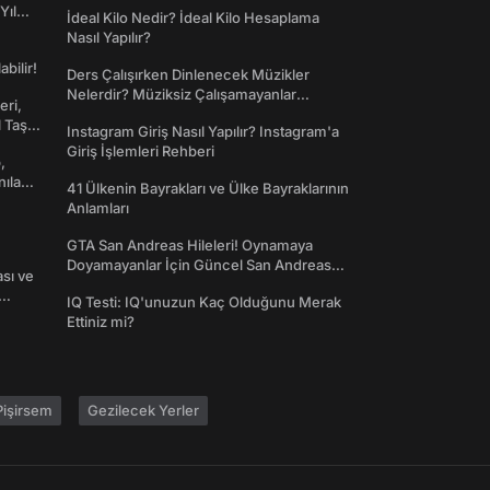
Yıl
İdeal Kilo Nedir? İdeal Kilo Hesaplama
Nasıl Yapılır?
abilir!
Ders Çalışırken Dinlenecek Müzikler
Nelerdir? Müziksiz Çalışamayanlar
eri,
Toplanın!
l Taş
Instagram Giriş Nasıl Yapılır? Instagram'a
Giriş İşlemleri Rehberi
,
nılan
41 Ülkenin Bayrakları ve Ülke Bayraklarının
Anlamları
GTA San Andreas Hileleri! Oynamaya
Doyamayanlar İçin Güncel San Andreas
ası ve
Şifreleri
IQ Testi: IQ'unuzun Kaç Olduğunu Merak
Ettiniz mi?
işirsem
Gezilecek Yerler