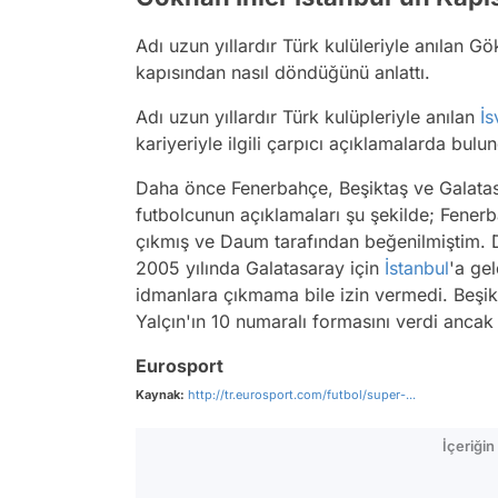
Adı uzun yıllardır Türk kulüleriyle anılan Gö
kapısından nasıl döndüğünü anlattı.
Adı uzun yıllardır Türk kulüpleriyle anılan
İs
kariyeriyle ilgili çarpıcı açıklamalarda bulu
Daha önce Fenerbahçe, Beşiktaş ve Galatas
futbolcunun açıklamaları şu şekilde; Fene
çıkmış ve Daum tarafından beğenilmiştim. Dö
2005 yılında Galatasaray için
İstanbul
'a ge
idmanlara çıkmama bile izin vermedi. Beşik
Yalçın'ın 10 numaralı formasını verdi ancak 
Eurosport
Kaynak:
http://tr.eurosport.com/futbol/super-...
İçeriği