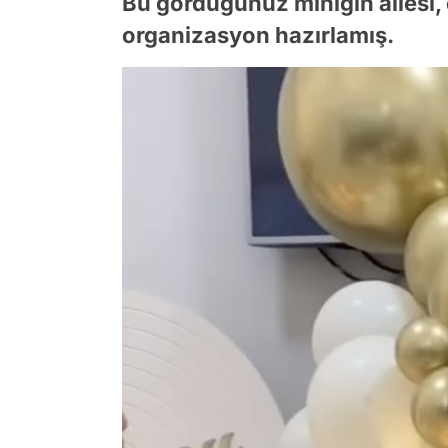
Bu gördüğünüz miniğin ailesi,
organizasyon hazırlamış.