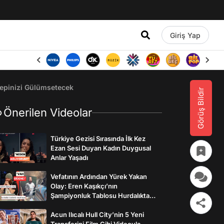
Giriş Yap
epinizi Gülümsetecek
Görüş Bildir
Önerilen Videolar
Türkiye Gezisi Sırasında İlk Kez
Ezan Sesi Duyan Kadın Duygusal
Anlar Yaşadı
Vefatının Ardından Yürek Yakan
Olay: Eren Kaşıkçı’nın
Şampiyonluk Tablosu Hurdalıkta
Bulundu
Acun Ilıcalı Hull City’nin 5 Yeni
Transferini Film Gibi Videoyla