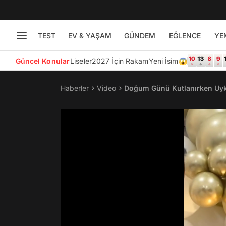
TEST
EV & YAŞAM
GÜNDEM
EĞLENCE
YE
Güncel Konular
Liseler
2027 İçin Rakam
Yeni İsim😱
Haberler
Video
Doğum Günü Kutlanırken Uyk