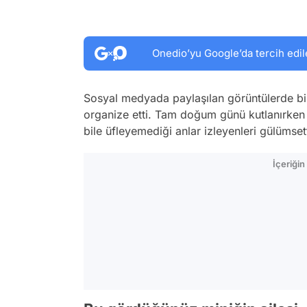
Onedio’yu Google’da tercih edil
Sosyal medyada paylaşılan görüntülerde bir
organize etti. Tam doğum günü kutlanırken 
bile üfleyemediği anlar izleyenleri gülümsett
İçeriği