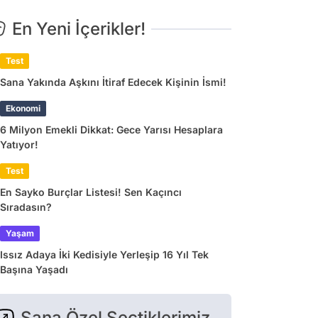
En Yeni İçerikler!
Test
Sana Yakında Aşkını İtiraf Edecek Kişinin İsmi!
Ekonomi
6 Milyon Emekli Dikkat: Gece Yarısı Hesaplara
Yatıyor!
Test
En Sayko Burçlar Listesi! Sen Kaçıncı
Sıradasın?
Yaşam
Issız Adaya İki Kedisiyle Yerleşip 16 Yıl Tek
Başına Yaşadı
Sana Özel Seçtiklerimiz