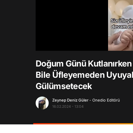
/
Doğum Günü Kutlanırken
Bile Üfleyemeden Uyuyaka
Gülümsetecek
Zeynep Deniz Güler
- Onedio Editörü
16.02.2024 - 13:04