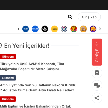
Giriş Yap
Görüş Bildir
En Yeni İçerikler!
Gündem
Türkiye'nin Ünlü AVM'si Kapandı, Tüm
Mağazalar Boşaltıldı: Metro Çıkışını
Kullananlara Uyarı Yapıldı
Ekonomi
Altın Fiyatında Son 28 Haftanın Rekoru Kırıldı:
7 Ağustos Cuma Gram Altın Fiyatı Ne Kadar?
Gündem
Milli Eğitim ve İçişleri Bakanlığı’ndan Ortak