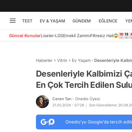
TEST
EV & YAŞAM
GÜNDEM
EĞLENCE
YE
Güncel Konular
Liseler-LGS
Emekli Zammı
Filtresiz Hali😱
Haberler
Vitrin
Ev Yaşam
Desenleriyle Kalbi
Suluk ve Termos M
Desenleriyle Kalbimizi Ç
En Çok Tercih Edilen Sul
Ceren Tarı
- Onedio Üyesi
21.05.2024 - 07:28
Son Güncelleme: 20.08.20
Onedio’yu Google’da tercih edil