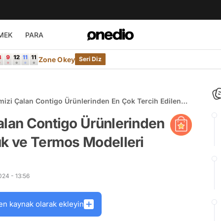
MEK
PARA
Zone Okey
Seri Diz
mizi Çalan Contigo Ürünlerinden En Çok Tercih Edilen
odelleri
alan Contigo Ürünlerinden
uk ve Termos Modelleri
24 - 13:56
en kaynak olarak ekleyin