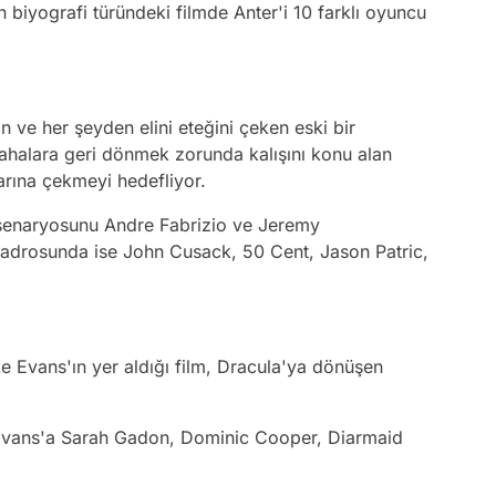
an biyografi türündeki filmde Anter'i 10 farklı oyuncu
ve her şeyden elini eteğini çeken eski bir
 sahalara geri dönmek zorunda kalışını konu alan
arına çekmeyi hedefliyor.
i, senaryosunu Andre Fabrizio ve Jeremy
kadrosunda ise John Cusack, 50 Cent, Jason Patric,
e Evans'ın yer aldığı film, Dracula'ya dönüşen
Evans'a Sarah Gadon, Dominic Cooper, Diarmaid