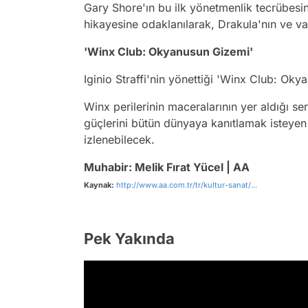
Gary Shore'ın bu ilk yönetmenlik tecrübesin
hikayesine odaklanılarak, Drakula'nın ve vam
'Winx Club: Okyanusun Gizemi'
Iginio Straffi'nin yönettiği 'Winx Club: Ok
Winx perilerinin maceralarının yer aldığı se
güçlerini bütün dünyaya kanıtlamak isteyen 
izlenebilecek.
Muhabir: Melik Fırat Yücel | AA
Kaynak:
http://www.aa.com.tr/tr/kultur-sanat/...
Pek Yakında