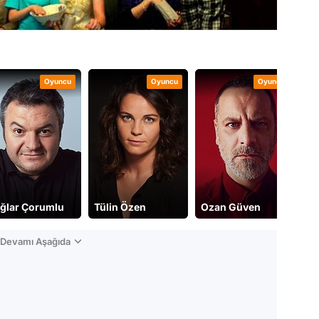
Oyuncu
Oyuncu
Oyuncu
ğlar Çorumlu
Tülin Özen
Ozan Güven
n Devamı Aşağıda