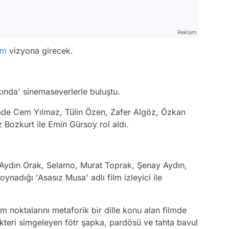
Reklam
lm
vizyona girecek.
kında' sinemaseverlerle buluştu.
mde Cem Yılmaz, Tülin Özen, Zafer Algöz, Özkan
Bozkurt ile Emin Gürsoy rol aldı.
 Aydın Orak, Selamo, Murat Toprak, Şenay Aydın,
oynadığı 'Asasız Musa' adlı film izleyici ile
 noktalarını metaforik bir dille konu alan filmde
akteri simgeleyen fötr şapka, pardösü ve tahta bavul