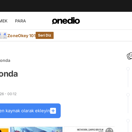
MEK
PARA
ZoneOkey 101
Seri Diz
yonda
yonda
26 - 00:12
en kaynak olarak ekleyin