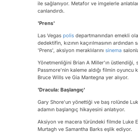
ile sağlanıyor. Metafor ve imgelerle anlatıl
canlandırdı.
'Prens'
Las Vegas
polis
departmanından emekli olan 
dedektifin, kızının kaçırılmasının ardından
'Prens', aksiyon meraklılarını
sinema
salonl
Yönetmenliğini Brian A Miller'ın üstlendiğ
Passmore'nin kaleme aldığı filmin oyuncu 
Bruce Wills ve Gia Mantegna yer alıyor.
'Dracula: Başlangıç'
Gary Shore'un yönettiği ve baş rolünde Luk
adamın başlangıç hikayesini anlatıyor.
Aksiyon ve macera türündeki filmde Luke 
Murtagh ve Samantha Barks eşlik ediyor.