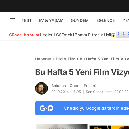
TEST
EV & YAŞAM
GÜNDEM
EĞLENCE
YE
Güncel Konular
Liseler-LGS
Emekli Zammı
Filtresiz Hali😱
Haberler
Dizi & Film
Bu Hafta 5 Yeni Film Viz
Bu Hafta 5 Yeni Film Viz
Batuhan
- Onedio Editörü
02.10.2014 - 15:05
Son Güncelleme: 07.02.20
Onedio’yu Google’da tercih edil